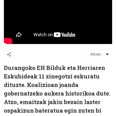
Entzun
Durangoko EH Bilduk eta Herriaren
Eskubideak 11 zinegotzi eskuratu
dituzte. Koalizioan joanda
gobernatzeko aukera historikoa dute.
Atzo, emaitzak jakin bezain laster
ospakizun bateratua egin zuten bi