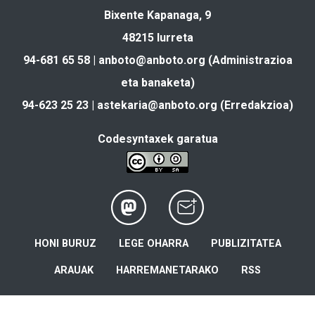
Bixente Kapanaga, 9
48215 Iurreta
94-681 65 58 |
anboto@anboto.org
(Administrazioa
eta banaketa)
94-623 25 23 |
astekaria@anboto.org
(Erredakzioa)
Codesyntaxek garatua
HONI BURUZ
LEGE OHARRA
PUBLIZITATEA
ARAUAK
HARREMANETARAKO
RSS