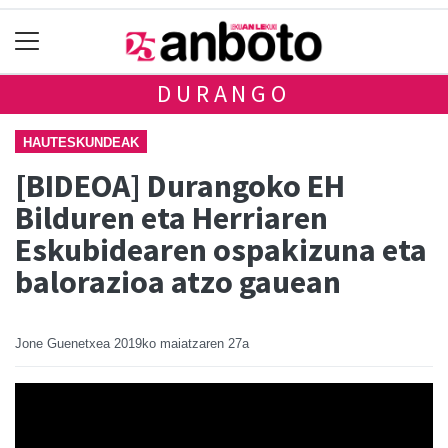
DURANGO
HAUTESKUNDEAK
[BIDEOA] Durangoko EH
Bilduren eta Herriaren
Eskubidearen ospakizuna eta
balorazioa atzo gauean
Jone Guenetxea
2019ko maiatzaren 27a