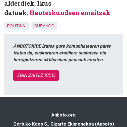
alderdiek. Ikus
datuak:
Hauteskundeen emaitzak
POLITIKA
DURANGO
ANBOTOKIDE izatea gure komunitatearen parte
izatea da, euskararen erabilera sustatzea eta
herrigintzaren aktibazioan pausoak ematea.
EGIN ZAITEZ KIDE!
Anboto.org
Gertuko Koop S., Gizarte Ekimenekoa (Anboto)