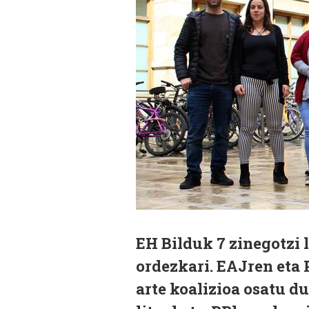
EH Bilduk 7 zinegotzi 
ordezkari. EAJren eta 
arte koalizioa osatu d