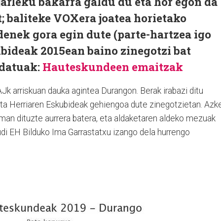
jarleku bakarra galdu du eta hor egon da
; baliteke VOXera joatea horietako
 denek gora egin dute (parte-hartzea igo
ubideak 2015ean baino zinegotzi bat
 datuak:
Hauteskundeen emaitzak
Jk arriskuan dauka agintea Durangon. Berak irabazi ditu
ta Herriaren Eskubideak gehiengoa dute zinegotzietan. Azk
aman dituzte aurrera batera, eta aldaketaren aldeko mezuak
rudi EH Bilduko Ima Garrastatxu izango dela hurrengo