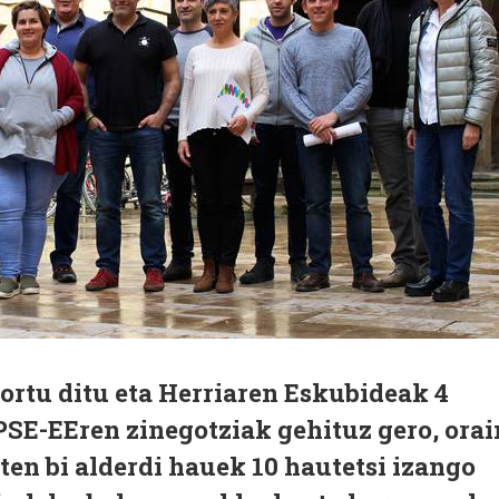
lortu ditu eta Herriaren Eskubideak 4
PSE-EEren zinegotziak gehituz gero, orai
uten bi alderdi hauek 10 hautetsi izango