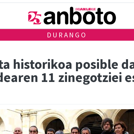
DURANGO
 historikoa posible da
earen 11 zinegotziei e