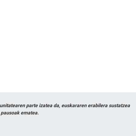
itatearen parte izatea da, euskararen erabilera sustatzea
n pausoak ematea.