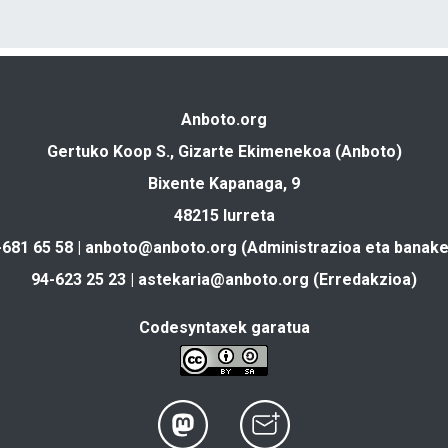
Anboto.org
Gertuko Koop S., Gizarte Ekimenekoa (Anboto)
Bixente Kapanaga, 9
48215 Iurreta
-681 65 58 |
anboto@anboto.org
(Administrazioa eta banake
94-623 25 23 |
astekaria@anboto.org
(Erredakzioa)
Codesyntaxek garatua