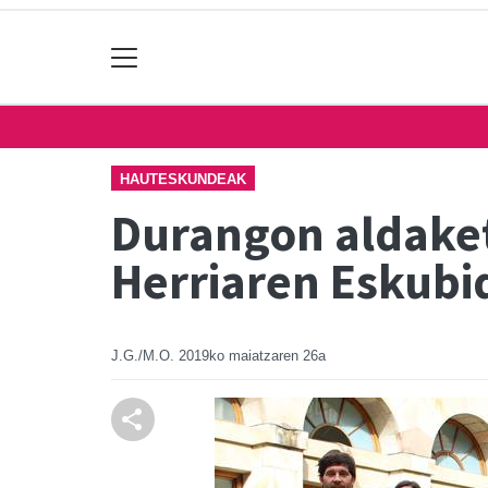
HAUTESKUNDEAK
Durangon aldaketa
Herriaren Eskubid
J.G./M.O.
2019ko maiatzaren 26a