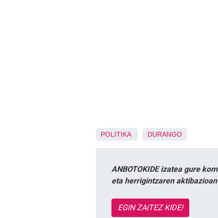
POLITIKA
DURANGO
ANBOTOKIDE izatea gure komun
eta herrigintzaren aktibazioa
EGIN ZAITEZ KIDE!