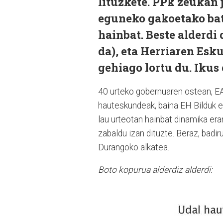
lituzkete. PPk zeukan 
eguneko gakoetako bat
hainbat. Beste alderdi
da), eta Herriaren Esk
gehiago lortu du. Ikus
40 urteko gobernuaren ostean, EA
hauteskundeak, baina EH Bilduk e
lau urteotan hainbat dinamika er
zabaldu izan dituzte. Beraz, badi
Durangoko alkatea.
Boto kopurua alderdiz alderdi: