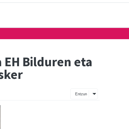
 EH Bilduren eta
sker
Entzun