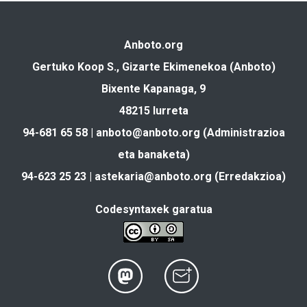
Anboto.org
Gertuko Koop S., Gizarte Ekimenekoa (Anboto)
Bixente Kapanaga, 9
48215 Iurreta
94-681 65 58 |
anboto@anboto.org
(Administrazioa
eta banaketa)
94-623 25 23 |
astekaria@anboto.org
(Erredakzioa)
Codesyntaxek garatua