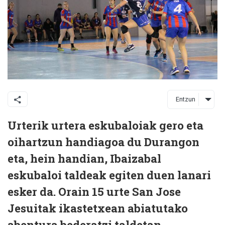
Entzun
Urterik urtera eskubaloiak gero eta
oihartzun handiagoa du Durangon
eta, hein handian, Ibaizabal
eskubaloi taldeak egiten duen lanari
esker da. Orain 15 urte San Jose
Jesuitak ikastetxean abiatutako
abentura bederatzi taldetan