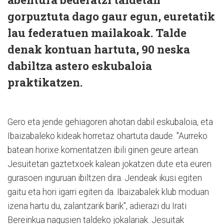
gorpuztuta dago gaur egun, euretatik
lau federatuen mailakoak. Talde
denak kontuan hartuta, 90 neska
dabiltza astero eskubaloia
praktikatzen.
Gero eta jende gehiagoren ahotan dabil eskubaloia, eta
Ibaizabaleko kideak horretaz ohartuta daude. "Aurreko
batean horixe komentatzen ibili ginen geure artean.
Jesuitetan gaztetxoek kalean jokatzen dute eta euren
gurasoen inguruan ibiltzen dira. Jendeak ikusi egiten
gaitu eta hori igarri egiten da. Ibaizabalek klub moduan
izena hartu du, zalantzarik barik", adierazi du Irati
Bereinkua nagusien taldeko jokalariak. Jesuitak