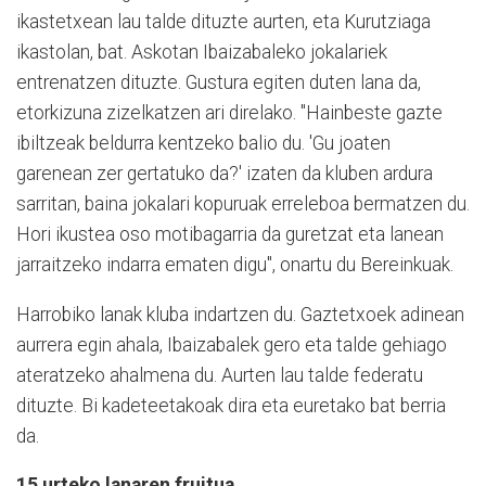
ikastetxean lau talde dituzte aurten, eta Kurutziaga
ikastolan, bat. Askotan Ibaizabaleko jokalariek
entrenatzen dituzte. Gustura egiten duten lana da,
etorkizuna zizelkatzen ari direlako. "Hainbeste gazte
ibiltzeak beldurra kentzeko balio du. 'Gu joaten
garenean zer gertatuko da?' izaten da kluben ardura
sarritan, baina jokalari kopuruak erreleboa bermatzen du.
Hori ikustea oso motibagarria da guretzat eta lanean
jarraitzeko indarra ematen digu", onartu du Bereinkuak.
Harrobiko lanak kluba indartzen du. Gaztetxoek adinean
aurrera egin ahala, Ibaizabalek gero eta talde gehiago
ateratzeko ahalmena du. Aurten lau talde federatu
dituzte. Bi kadeteetakoak dira eta euretako bat berria
da.
15 urteko lanaren fruitua