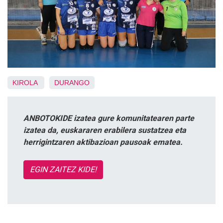
KIROLA
DURANGO
ANBOTOKIDE izatea gure komunitatearen parte
izatea da, euskararen erabilera sustatzea eta
herrigintzaren aktibazioan pausoak ematea.
EGIN ZAITEZ KIDE!