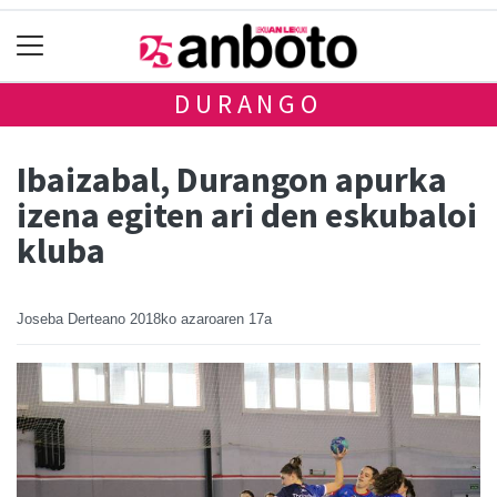
DURANGO
Ibaizabal, Durangon apurka
izena egiten ari den eskubaloi
kluba
Joseba Derteano
2018ko azaroaren 17a