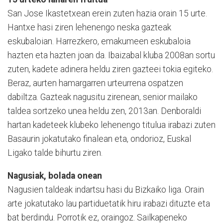
San Jose Ikastetxean erein zuten hazia orain 15 urte.
Hantxe hasi ziren lehenengo neska gazteak
eskubaloian. Harrezkero, emakumeen eskubaloia
hazten eta hazten joan da. Ibaizabal kluba 2008an sortu
zuten, kadete adinera heldu ziren gazteei tokia egiteko.
Beraz, aurten hamargarren urteurrena ospatzen
dabiltza. Gazteak nagusitu zirenean, senior mailako
taldea sortzeko unea heldu zen, 2013an. Denboraldi
hartan kadeteek klubeko lehenengo titulua irabazi zuten
Basaurin jokatutako finalean eta, ondorioz, Euskal
Ligako talde bihurtu ziren.
Nagusiak, bolada onean
Nagusien taldeak indartsu hasi du Bizkaiko liga. Orain
arte jokatutako lau partiduetatik hiru irabazi dituzte eta
bat berdindu. Porrotik ez, oraingoz. Sailkapeneko