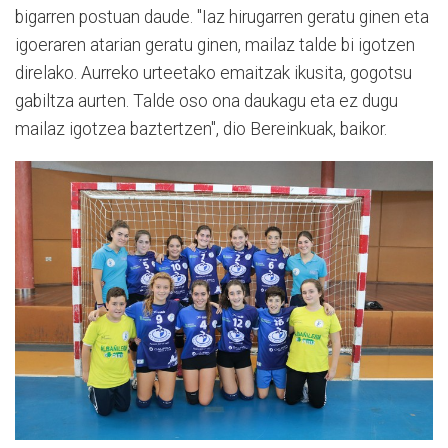
bigarren postuan daude. "Iaz hirugarren geratu ginen eta
igoeraren atarian geratu ginen, mailaz talde bi igotzen
direlako. Aurreko urteetako emaitzak ikusita, gogotsu
gabiltza aurten. Talde oso ona daukagu eta ez dugu
mailaz igotzea baztertzen", dio Bereinkuak, baikor.