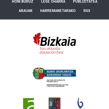
HONI BURUZ
LEGE OHARRA
PUBLIZITATEA
ARAUAK
HARREMANETARAKO
RSS