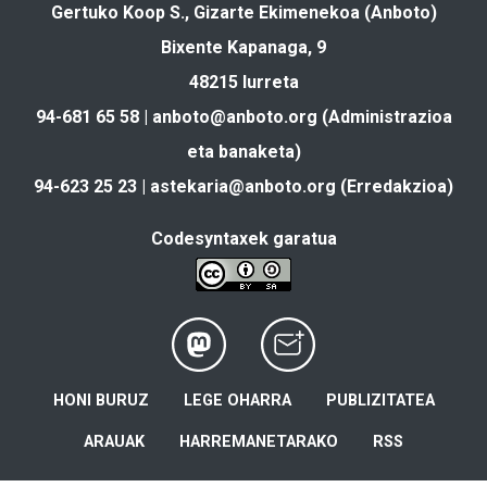
Gertuko Koop S., Gizarte Ekimenekoa (Anboto)
Bixente Kapanaga, 9
48215 Iurreta
94-681 65 58 |
anboto@anboto.org
(Administrazioa
eta banaketa)
94-623 25 23 |
astekaria@anboto.org
(Erredakzioa)
Codesyntaxek garatua
HONI BURUZ
LEGE OHARRA
PUBLIZITATEA
ARAUAK
HARREMANETARAKO
RSS