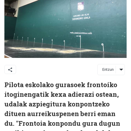
Entzun
Pilota eskolako gurasoek frontoiko
itoginengatik kexa adierazi ostean,
udalak azpiegitura konpontzeko
dituen aurreikuspenen berri eman
du. "Frontoia konpondu gura dugun