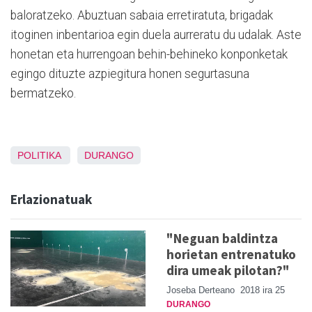
baloratzeko. Abuztuan sabaia erretiratuta, brigadak
itoginen inbentarioa egin duela aurreratu du udalak. Aste
honetan eta hurrengoan behin-behineko konponketak
egingo dituzte azpiegitura honen segurtasuna
bermatzeko.
POLITIKA
DURANGO
Erlazionatuak
"Neguan baldintza
horietan entrenatuko
dira umeak pilotan?"
Joseba Derteano
2018 ira 25
DURANGO