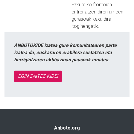
Ezkurdiko frontoian
entrenatzen diren umeen
gurasoak kexu dira
itoginengatik.
ANBOTOKIDE izatea gure komunitatearen parte
izatea da, euskararen erabilera sustatzea eta
herrigintzaren aktibazioan pausoak ematea.
EGIN ZAITEZ KIDE!
Anboto.org