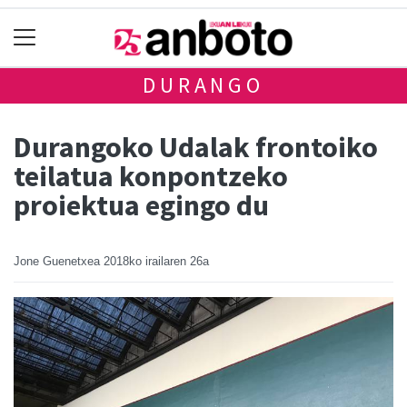
DURANGO
Durangoko Udalak frontoiko
teilatua konpontzeko
proiektua egingo du
Jone Guenetxea
2018ko irailaren 26a