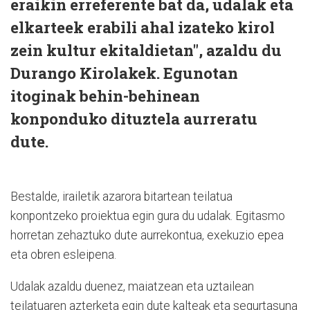
eraikin erreferente bat da, udalak eta
elkarteek erabili ahal izateko kirol
zein kultur ekitaldietan", azaldu du
Durango Kirolakek. Egunotan
itoginak behin-behinean
konponduko dituztela aurreratu
dute.
Bestalde, irailetik azarora bitartean teilatua
konpontzeko proiektua egin gura du udalak. Egitasmo
horretan zehaztuko dute aurrekontua, exekuzio epea
eta obren esleipena.
Udalak azaldu duenez, maiatzean eta uztailean
teilatuaren azterketa egin dute kalteak eta segurtasuna