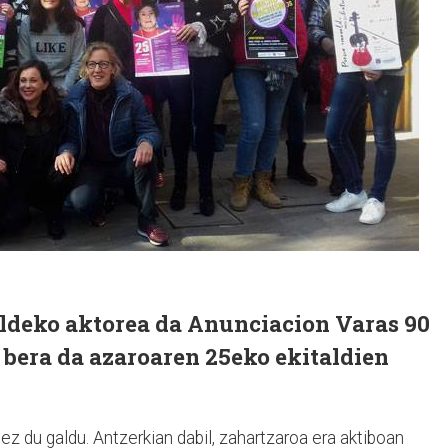
aldeko aktorea da Anunciacion Varas 90
 bera da azaroaren 25eko ekitaldien
ez du galdu. Antzerkian dabil, zahartzaroa era aktiboan