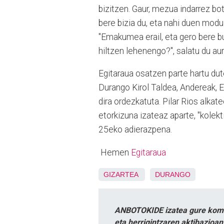
bizitzen. Gaur, mezua indarrez b
bere bizia du, eta nahi duen modua
"Emakumea erail, eta gero bere b
hiltzen lehenengo?", salatu du au
Egitaraua osatzen parte hartu dut
Durango Kirol Taldea, Andereak, E
dira ordezkatuta. Pilar Rios alkat
etorkizuna izateaz aparte, "kolekt
25eko adierazpena.
Hemen
Egitaraua
GIZARTEA
DURANGO
ANBOTOKIDE izatea gure komun
eta herrigintzaren aktibazioa