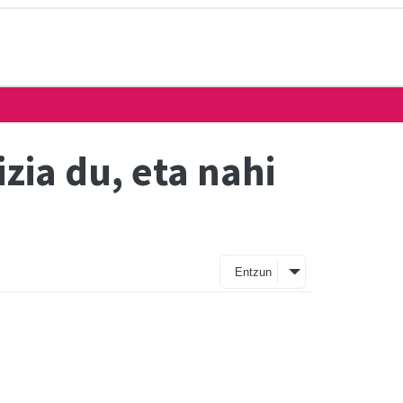
ia du, eta nahi
Entzun