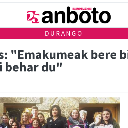
DURANGO
s: "Emakumeak bere biz
i behar du"