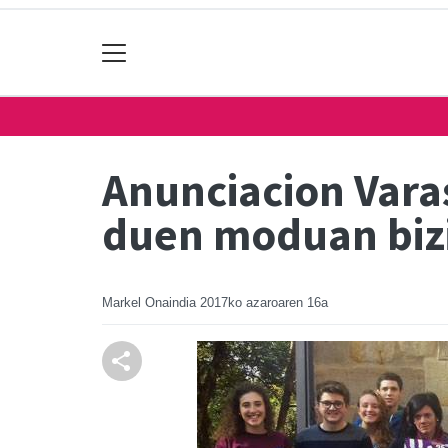
Anunciacion Vara
duen moduan biz
Markel Onaindia
2017ko azaroaren 16a