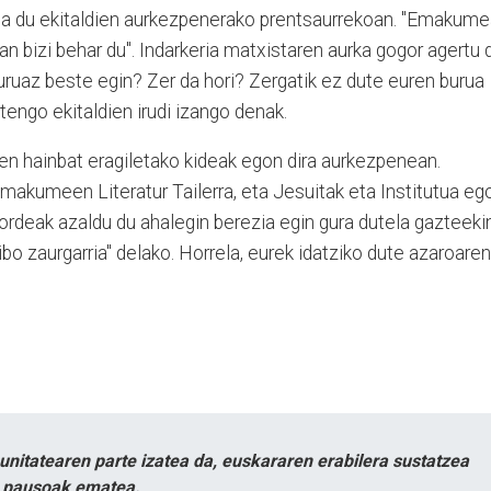
ota du ekitaldien aurkezpenerako prentsaurrekoan. "Emakum
n bizi behar du". Indarkeria matxistaren aurka gogor agertu 
uruaz beste egin? Zer da hori? Zergatik ez dute euren burua
rtengo ekitaldien irudi izango denak.
en hainbat eragiletako kideak egon dira aurkezpenean.
makumeen Literatur Tailerra, eta Jesuitak eta Institutua eg
eordeak azaldu du ahalegin berezia egin gura dutela gazteekin
ibo zaurgarria" delako. Horrela, eurek idatziko dute azaroaren
itatearen parte izatea da, euskararen erabilera sustatzea
n pausoak ematea.