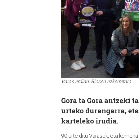
Varas erdian, Riosen ezkerretara.
Gora ta Gora antzeki t
urteko durangarra, eta
karteleko irudia.
90 urte ditu Varasek, eta kemena 