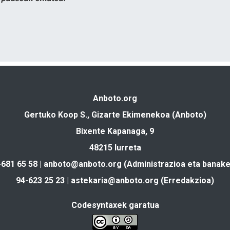
Anboto.org
Gertuko Koop S., Gizarte Ekimenekoa (Anboto)
Bixente Kapanaga, 9
48215 Iurreta
-681 65 58 |
anboto@anboto.org
(Administrazioa eta banake
94-623 25 23 |
astekaria@anboto.org
(Erredakzioa)
Codesyntaxek garatua