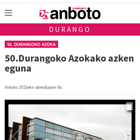
DURANGO
50. DURANGOKO AZOKA
50.Durangoko Azokako azken
eguna
Anboto
2015eko abenduaren 8a