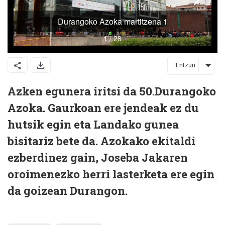
Entzun
Azken egunera iritsi da 50.Durangoko
Azoka. Gaurkoan ere jendeak ez du
hutsik egin eta Landako gunea
bisitariz bete da. Azokako ekitaldi
ezberdinez gain, Joseba Jakaren
oroimenezko herri lasterketa ere egin
da goizean Durangon.