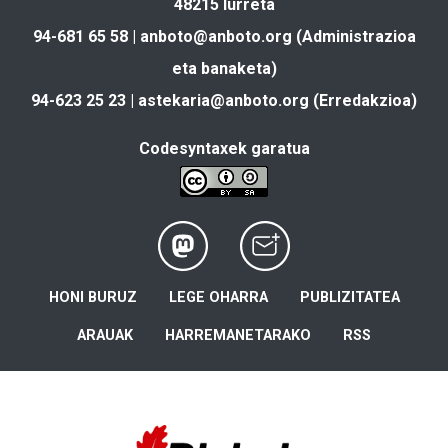
48215 Iurreta
94-681 65 58 |
anboto@anboto.org
(Administrazioa
eta banaketa)
94-623 25 23 |
astekaria@anboto.org
(Erredakzioa)
Codesyntaxek garatua
HONI BURUZ
LEGE OHARRA
PUBLIZITATEA
ARAUAK
HARREMANETARAKO
RSS