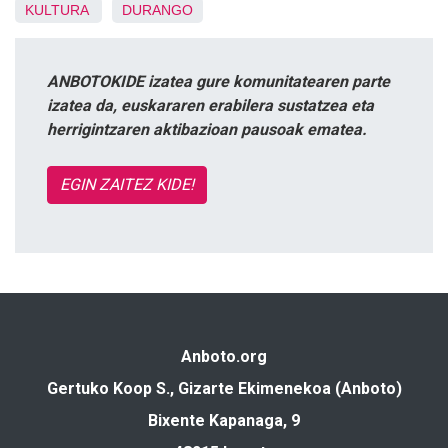
KULTURA
DURANGO
ANBOTOKIDE izatea gure komunitatearen parte
izatea da, euskararen erabilera sustatzea eta
herrigintzaren aktibazioan pausoak ematea.
EGIN ZAITEZ KIDE!
Anboto.org
Gertuko Koop S., Gizarte Ekimenekoa (Anboto)
Bixente Kapanaga, 9