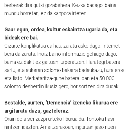
berberak dira gutxi gorabehera. Kezka badago, baina
mundu horretan; ez da kanpora irteten.
Gaur egun, ordea, kultur eskaintza ugaria da, eta
bideak ere bai.
Gizarte konplikatua da hau, zarata asko dago. Internet
bera da zarata. Inoiz baino informazio gehiago dago,
baina ez dakit ez gaituen lurperatzen. Harategi batera
sartu, eta aukeran solomo bakarra badaukazu, hura erosi
eta listo. Merkataritza-gune batera joan eta 50.000
solomo desberdin ikusiz gero, hor sortzen dira dudak.
Bestalde, aurten, ‘Demencia’ izeneko liburua ere
argitaratu duzu, gazteleraz.
Orain dela sei-zazpi urteko liburua da. Tontoka hasi
nintzen idazten. Amaitzerakoan, inguruan jaso nuen