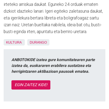
irteteko arriskua daukat. Eguneko 24 orduak ematen
dizkiot idazteko lanari. Igeri egiteko zaletasuna daukat,
eta igerilekura bertara libreta eta boligrafoagaz sartu
izan naiz. Uretan bueltaka nabilela, ideia bat otu, busti-
busti eginda irten, apuntatu eta berriro uretara.
KULTURA
DURANGO
ANBOTOKIDE izatea gure komunitatearen parte
izatea da, euskararen erabilera sustatzea eta
herrigintzaren aktibazioan pausoak ematea.
EGIN ZAITEZ KIDE!