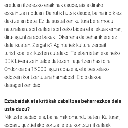
ereduan itzelezko eraikinak daude, aisialdirako
eskaintza moduan. Barrutik hutsik daude, baina inork ez
daki zelan bete. Ez da sustatzen kultura bere modu
naturalean; sortzaileei sortzeko bidea eta lekuak eman,
diru-laguntza edo bekak... Okerrena da beharrik ere ez
dela ikusten. Zergatik? Agintariek kultura zerbait
turistikoa lez ikusten dutelako. Teleberrietan ekaineko
BBK Livera zein talde datozen iragartzen hasi dira.
Ondorioa da 15.000 lagun doazela, eta bestelako
edozein kontzertutara hamabost. Erdibidekoa
desagertzen dabil.
Eztabaidak eta kritikak zabaltzea beharrezkoa dela
uste duzu?
Nik uste badabilela, baina mikromundu baten. Kulturan,
esparru guztietako sortzaile eta kontsumitzaileak