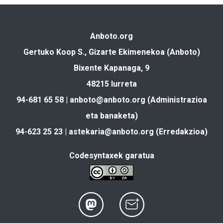
Anboto.org
Gertuko Koop S., Gizarte Ekimenekoa (Anboto)
Bixente Kapanaga, 9
48215 Iurreta
94-681 65 58 |
anboto@anboto.org
(Administrazioa
eta banaketa)
94-623 25 23 |
astekaria@anboto.org
(Erredakzioa)
Codesyntaxek garatua