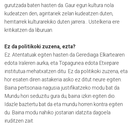
gurutzada baten hasten da. Gaur egun kultura nola
kudeatzen den, agintariek zelan kudeatzen duten,
herritarrek kulturarekiko duten jarrera... Ustelkeria ere
kritikatzen da liburuan.
Ez da politikoki zuzena, ezta?
Ez. Atentatuak egiten hasten da Gerediaga Elkartearen
edota Iraleren aurka, eta Topagunea edota Etxepare
institutua mehatxatzen ditu. Ez da politikoki zuzena, eta
hor esaten diren astakeria asko ez ditut neure egiten.
Baina pertsonaia nagusia justifikatzeko modu bat da.
Mundu hori seduzitu gura du, baina izkin egiten dio.
Idazle baztertu bat da eta mundu horren kontra egiten
du. Baina modu nahiko jostarian idatzita dagoela
iruditzen zait.