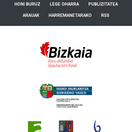
HONI BURUZ
LEGE OHARRA
PUBLIZITATEA
ARAUAK
HARREMANETARAKO
RSS