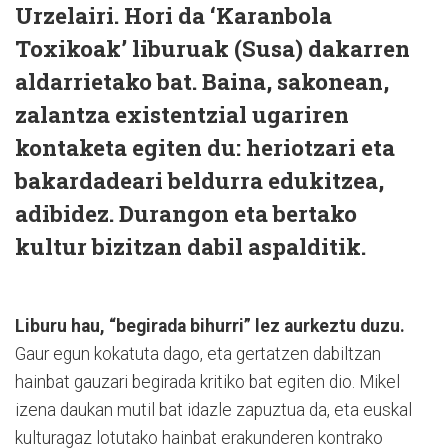
Urzelairi. Hori da ‘Karanbola
Toxikoak’ liburuak (Susa) dakarren
aldarrietako bat. Baina, sakonean,
zalantza existentzial ugariren
kontaketa egiten du: heriotzari eta
bakardadeari beldurra edukitzea,
adibidez. Durangon eta bertako
kultur bizitzan dabil aspalditik.
Liburu hau, “begirada bihurri” lez aurkeztu duzu.
Gaur egun kokatuta dago, eta gertatzen dabiltzan
hainbat gauzari begirada kritiko bat egiten dio. Mikel
izena daukan mutil bat idazle zapuztua da, eta euskal
kulturagaz lotutako hainbat erakunderen kontrako