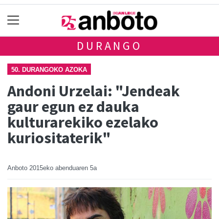
DURANGO
50. DURANGOKO AZOKA
Andoni Urzelai: "Jendeak
gaur egun ez dauka
kulturarekiko ezelako
kuriositaterik"
Anboto
2015eko abenduaren 5a