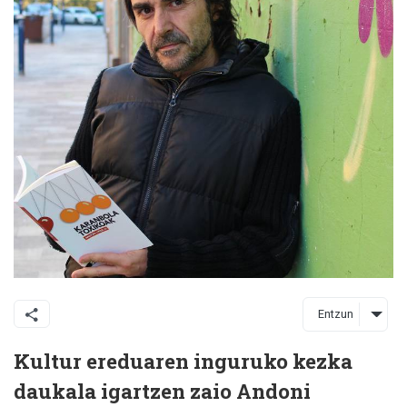
Entzun
Kultur ereduaren inguruko kezka
daukala igartzen zaio Andoni