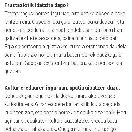
Frustaziotik idatzita dago?
Trama nagusi horren inguruan, nire betiko obsesio asko
lantzen dira. Ospea bilatu gura izatea, bakardadeari eta
heriotzari beldurra... Hainbat jendek esan du liburu hau
galtzailez betetakoa dela, baina ni ez nator oso bat.
Egia da pertsonaia guztiak muturrera eramanda daudela,
baina frustazio horiek, maila baten, denok dauzkagula
uste dut. Gabezia existentzial bat daukate pertsonaia
guztiek.
Kultur ereduaren inguruan, apatia aipatzen duzu.
Jendeak gaur egun ez dauka kulturarekiko ezelako
kuriositaterik. Gizartea bere baitan kiribilduta dagoela
iruditzen zait, eta apatia horrek ez dauka ezer onik. Horri
agintariek daukaten kultura sustatzeko eredua batu
behar zaio. Tabakalerak, Guggenheimak... hemengo