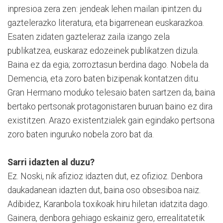
inpresioa zera zen: jendeak lehen mailan ipintzen du
gaztelerazko literatura, eta bigarrenean euskarazkoa.
Esaten zidaten gazteleraz zaila izango zela
publikatzea, euskaraz edozeinek publikatzen dizula.
Baina ez da egia; zorroztasun berdina dago. Nobela da
Demencia, eta zoro baten bizipenak kontatzen ditu.
Gran Hermano moduko telesaio baten sartzen da, baina
bertako pertsonak protagonistaren buruan baino ez dira
existitzen. Arazo existentzialek gain egindako pertsona
zoro baten inguruko nobela zoro bat da.
Sarri idazten al duzu?
Ez. Noski, nik afizioz idazten dut, ez ofizioz. Denbora
daukadanean idazten dut, baina oso obsesiboa naiz.
Adibidez, Karanbola toxikoak hiru hiletan idatzita dago.
Gainera, denbora gehiago eskainiz gero, errealitatetik