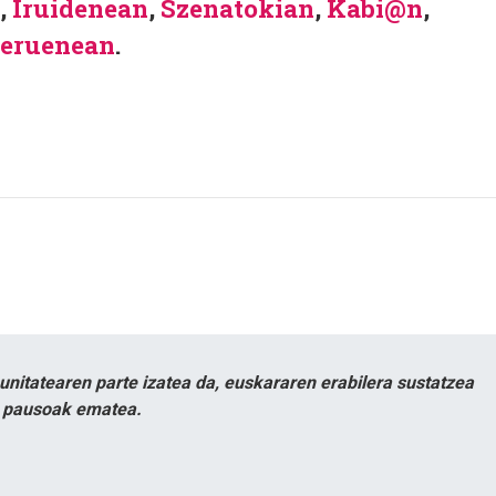
,
Iruidenean
,
Szenatokian
,
Kabi@n
,
teruenean
.
itatearen parte izatea da, euskararen erabilera sustatzea
n pausoak ematea.