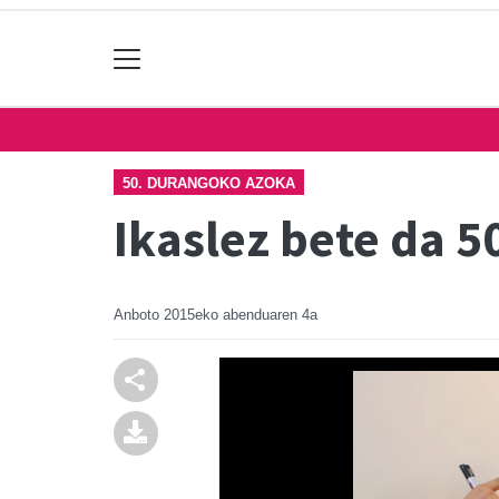
50. DURANGOKO AZOKA
Ikaslez bete da 
Anboto
2015eko abenduaren 4a