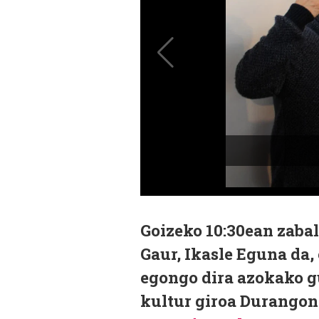
Goizeko 10:30ean zaba
Gaur, Ikasle Eguna da,
egongo dira azokako g
kultur giroa Durangon