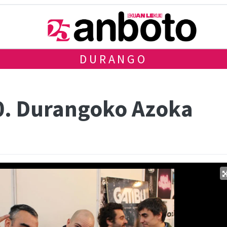
DURANGO
50. Durangoko Azoka