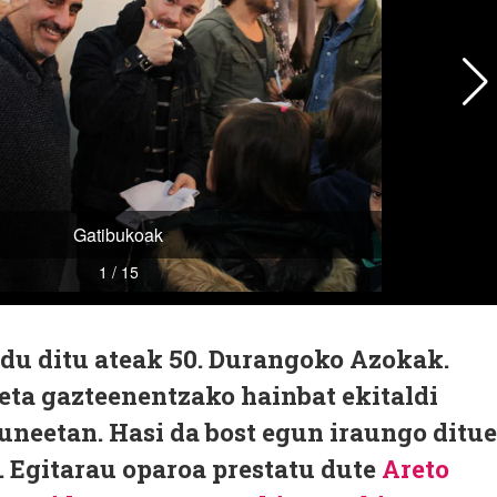
ldu ditu ateak 50. Durangoko Azokak.
 eta gazteenentzako hainbat ekitaldi
uneetan. Hasi da bost egun iraungo ditu
. Egitarau oparoa prestatu dute
Areto