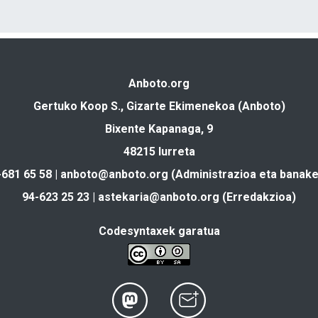
Anboto.org
Gertuko Koop S., Gizarte Ekimenekoa (Anboto)
Bixente Kapanaga, 9
48215 Iurreta
-681 65 58 |
anboto@anboto.org
(Administrazioa eta banake
94-623 25 23 |
astekaria@anboto.org
(Erredakzioa)
Codesyntaxek garatua