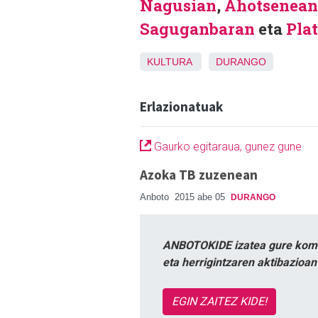
Nagusian
,
Ahotsenean
Saguganbaran
eta
Pla
KULTURA
DURANGO
Erlazionatuak
Gaurko egitaraua, gunez gune
Azoka TB zuzenean
Anboto
2015 abe 05
DURANGO
ANBOTOKIDE izatea gure komun
eta herrigintzaren aktibazioa
EGIN ZAITEZ KIDE!