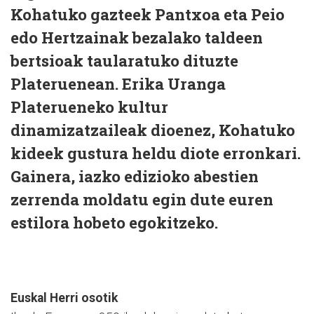
Kohatuko gazteek Pantxoa eta Peio
edo Hertzainak bezalako taldeen
bertsioak taularatuko dituzte
Plateruenean. Erika Uranga
Platerueneko kultur
dinamizatzaileak dioenez, Kohatuko
kideek gustura heldu diote erronkari.
Gainera, iazko edizioko abestien
zerrenda moldatu egin dute euren
estilora hobeto egokitzeko.
Euskal Herri osotik