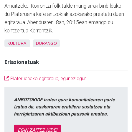
Amaitzeko, Korrontzi folk talde mungiarrak biribilduko
du Plateruena kafe antzokiak azokarako prestatu duen
egitaraua. Abenduaren 8an, 20:15ean emango du
kontzertua Korrontzik.
KULTURA
DURANGO
Erlazionatuak
Platerueneko egitaraua, egunez egun
ANBOTOKIDE izatea gure komunitatearen parte
izatea da, euskararen erabilera sustatzea eta
herrigintzaren aktibazioan pausoak ematea.
EGIN ZAITEZ KIDE!