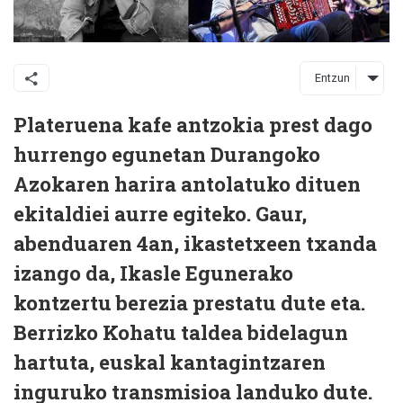
Entzun
Plateruena kafe antzokia prest dago
hurrengo egunetan Durangoko
Azokaren harira antolatuko dituen
ekitaldiei aurre egiteko. Gaur,
abenduaren 4an, ikastetxeen txanda
izango da, Ikasle Egunerako
kontzertu berezia prestatu dute eta.
Berrizko Kohatu taldea bidelagun
hartuta, euskal kantagintzaren
inguruko transmisioa landuko dute.