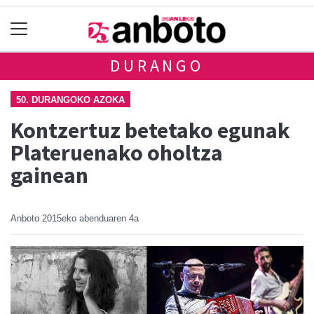
DURANGO
50. DURANGOKO AZOKA
Kontzertuz betetako egunak
Plateruenako oholtza
gainean
Anboto
2015eko abenduaren 4a