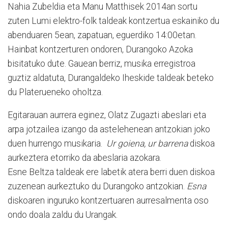
Nahia Zubeldia eta Manu Matthisek 2014an sortu
zuten Lumi elektro-folk taldeak kontzertua eskainiko du
abenduaren 5ean, zapatuan, eguerdiko 14:00etan.
Hainbat kontzerturen ondoren, Durangoko Azoka
bisitatuko dute. Gauean berriz, musika erregistroa
guztiz aldatuta, Durangaldeko Iheskide taldeak beteko
du Platerueneko oholtza.
Egitarauan aurrera eginez, Olatz Zugazti abeslari eta
arpa jotzailea izango da astelehenean antzokian joko
duen hurrengo musikaria.
Ur goiena, ur barrena
diskoa
aurkeztera etorriko da abeslaria azokara.
Esne Beltza taldeak ere labetik atera berri duen diskoa
zuzenean aurkeztuko du Durangoko antzokian.
Esna
diskoaren inguruko kontzertuaren aurresalmenta oso
ondo doala zaldu du Urangak.