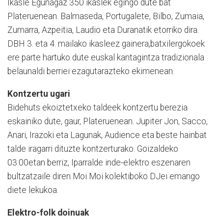
Ikasle Egunagaz 350 ikaslek egingo dute bat
Plateruenean. Balmaseda, Portugalete, Bilbo, Zumaia,
Zumarra, Azpeitia, Laudio eta Duranatik etorriko dira.
DBH 3. eta 4. mailako ikasleez gainera,batxilergokoek
ere parte hartuko dute euskal kantagintza tradizionala
belaunaldi berriei ezagutarazteko ekimenean.
Kontzertu ugari
Bidehuts ekoiztetxeko taldeek kontzertu berezia
eskainiko dute, gaur, Plateruenean. Jupiter Jon, Sacco,
Anari, Irazoki eta Lagunak, Audience eta beste hainbat
talde iragarri dituzte kontzerturako. Goizaldeko
03:00etan berriz, Iparralde inde-elektro eszenaren
bultzatzaile diren Moi Moi kolektiboko DJei emango
diete lekukoa.
Elektro-folk doinuak