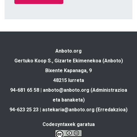
Anboto.org
Gertuko Koop S., Gizarte Ekimenekoa (Anboto)
Bixente Kapanaga, 9
48215 Iurreta
94-681 65 58 |
anboto@anboto.org
(Administrazioa
eta banaketa)
94-623 25 23 |
astekaria@anboto.org
(Erredakzioa)
Codesyntaxek garatua