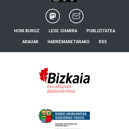
HONI BURUZ
LEGE OHARRA
PUBLIZITATEA
ARAUAK
HARREMANETARAKO
RSS