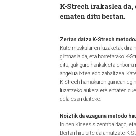
K-Strech irakaslea da, 
ematen ditu bertan.
Zertan datza K-Strech metodo
Kate muskularren luzaketak dira 
gimnasia da, eta horretarako K-S
ditu, guk gure hankak eta enborra
angelua ixtea edo zabaltzea. Kate
K-Strech hamakaren gainean egin
luzatzeko aukera ere ematen duel
dela esan daiteke.
Noiztik da ezaguna metodo hau
Irunen Kineesis zentroa dago, eta
Bertan hiru urte daramatzate K-