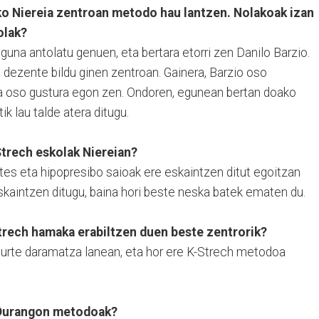
ko Niereia zentroan metodo hau lantzen. Nolakoak izan
olak?
eguna antolatu genuen, eta bertara etorri zen Danilo Barzio.
 dezente bildu ginen zentroan. Gainera, Barzio oso
ea oso gustura egon zen. Ondoren, egunean bertan doako
k lau talde atera ditugu.
Strech eskolak Niereian?
lates eta hipopresibo saioak ere eskaintzen ditut egoitzan
skaintzen ditugu, baina hori beste neska batek ematen du.
trech hamaka erabiltzen duen beste zentrorik?
 urte daramatza lanean, eta hor ere K-Strech metodoa
 Durangon metodoak?