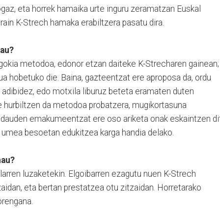
gaz, eta horrek hamaika urte inguru zeramatzan Euskal
orain K-Strech hamaka erabiltzera pasatu dira.
hau?
gokia metodoa, edonor etzan daiteke K-Strecharen gainean;
dua hobetuko die. Baina, gazteentzat ere aproposa da, ordu
 adibidez, edo motxila liburuz beteta eramaten duten
e hurbiltzen da metodoa probatzera, mugikortasuna
dauden emakumeentzat ere oso ariketa onak eskaintzen dit
, umea besoetan edukitzea karga handia delako.
hau?
arren luzaketekin. Elgoibarren ezagutu nuen K-Strech
zaidan, eta bertan prestatzea otu zitzaidan. Horretarako
iorengana.