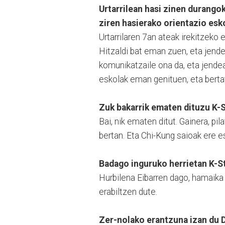
Urtarrilean hasi zinen durango
ziren hasierako orientazio esk
Urtarrilaren 7an ateak irekitzeko 
Hitzaldi bat eman zuen, eta jende
komunikatzaile ona da, eta jend
eskolak eman genituen, eta bertati
Zuk bakarrik ematen dituzu K-
Bai, nik ematen ditut. Gainera, pi
bertan. Eta Chi-Kung saioak ere e
Badago inguruko herrietan K-S
Hurbilena Eibarren dago, hamaika
erabiltzen dute.
Zer-nolako erantzuna izan du