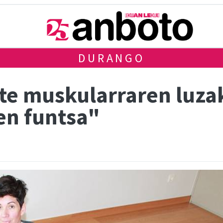
DURANGO
te muskularraren luzak
en funtsa"