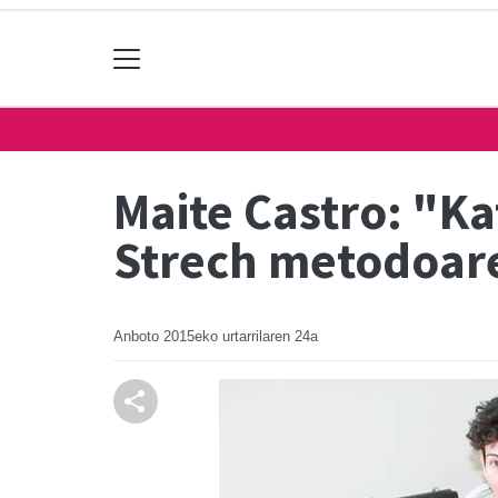
Maite Castro: "Ka
Strech metodoar
Anboto
2015eko urtarrilaren 24a