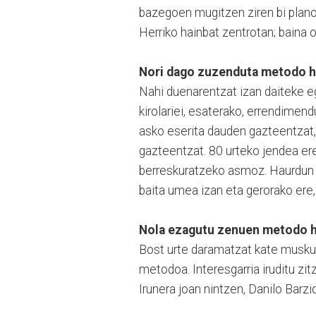
bazegoen mugitzen ziren bi plano
Herriko hainbat zentrotan; baina 
Nori dago zuzenduta metodo 
Nahi duenarentzat izan daiteke e
kirolariei, esaterako, errendimen
asko eserita dauden gazteentzat,
gazteentzat. 80 urteko jendea er
berreskuratzeko asmoz. Haurdun 
baita umea izan eta gerorako ere
Nola ezagutu zenuen metodo 
Bost urte daramatzat kate muskul
metodoa. Interesgarria iruditu zit
Irunera joan nintzen, Danilo Barz