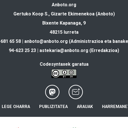
Anboto.org
Gertuko Koop S., Gizarte Ekimenekoa (Anboto)
Bixente Kapanaga, 9
48215 Iurreta
-681 65 58 |
anboto@anboto.org
(Administrazioa eta banake
94-623 25 23 |
astekaria@anboto.org
(Erredakzioa)
Codesyntaxek garatua
LEGE OHARRA
PUBLIZITATEA
ARAUAK
HARREMANE