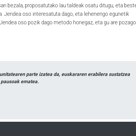
an bezala, proposatutako lau taldeak osatu ditugu, eta best
a. Jendea oso interesatuta dago, eta lehenengo egunetik
 Jendea oso pozik dago metodo honegaz, eta gu are pozago
itatearen parte izatea da, euskararen erabilera sustatzea
n pausoak ematea.