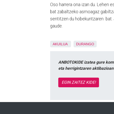
Oso harrera ona izan du. Lehen es
bat zabaltzeko asmoagaz gabiltz
sentitzen du hobekuntzaren bat.
gaude.
AKUILUA
DURANGO
ANBOTOKIDE izatea gure komun
eta herrigintzaren aktibazioa
EGIN ZAITEZ KIDE!