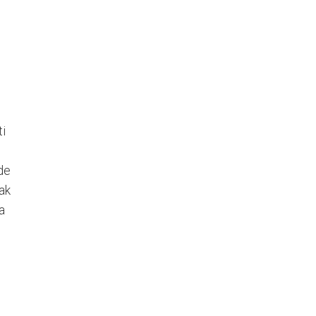
ti
de
ak
a