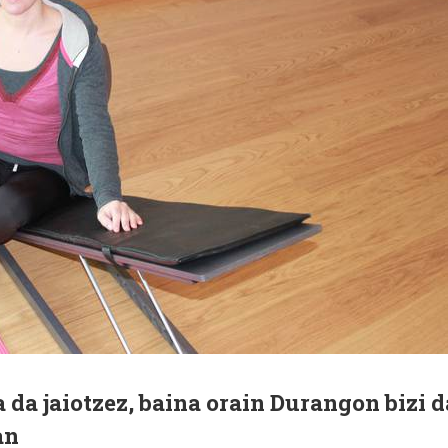
 da jaiotzez, baina orain Durangon bizi d
an