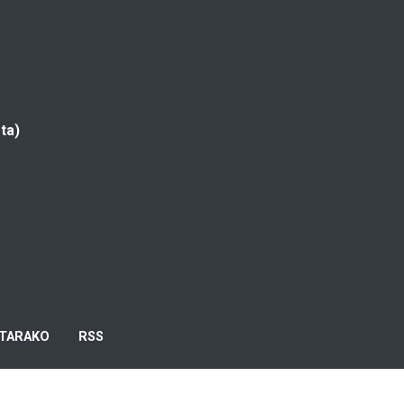
ta)
TARAKO
RSS