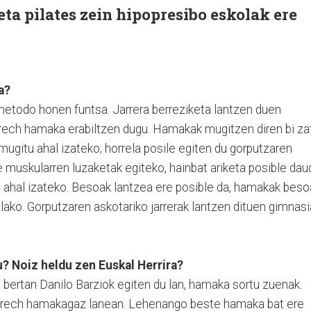
eta pilates zein hipopresibo eskolak ere
a?
metodo honen funtsa. Jarrera berreziketa lantzen duen
trech hamaka erabiltzen dugu. Hamakak mugitzen diren bi za
 mugitu ahal izateko; horrela posile egiten du gorputzaren
 muskularren luzaketak egiteko, hainbat ariketa posible dau
 ahal izateko. Besoak lantzea ere posible da, hamakak beso
ako. Gorputzaren askotariko jarrerak lantzen dituen gimnasi
? Noiz heldu zen Euskal Herrira?
 bertan Danilo Barziok egiten du lan, hamaka sortu zuenak.
Strech hamakagaz lanean. Lehenango beste hamaka bat ere