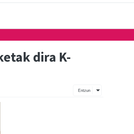
etak dira K-
Entzun