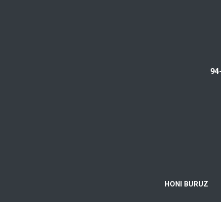
94
HONI BURUZ