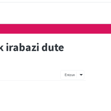
 irabazi dute
Entzun