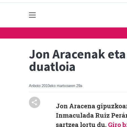
Jon Aracenak eta
duatloia
Anboto
2010eko martxoaren 29a
Jon Aracena gipuzkoar
Inmaculada Ruiz Perán
sartzea lortu du.
Giro 