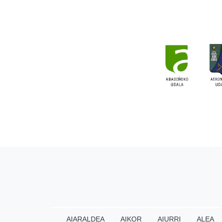
AIARALDEA
AIKOR
AIURRI
ALEA