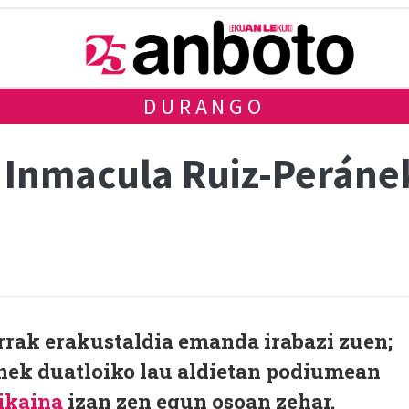
DURANGO
 Inmacula Ruiz-Peránek
rak erakustaldia emanda irabazi zuen;
ek duatloiko lau aldietan podiumean
bikaina
izan zen egun osoan zehar.