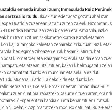
ustaldia emanda irabazi zuen; Inmaculada Ruiz Peránek
an sartzea lortu du.
Ikuskizun ederragaz gozatu ahal izan
Elexpe Duatloia zuzenean jarraitu zuten zaleek. Gizonetan J
.41); Endika Gartzia izan zen bigarren eta Patxi Vila, iazko
ideak hiru tramu zituen; 9 kilometro korrika (Orozketaraino
5 korrika, Durangoko kaleetan zeharreko zirkuituan. Bizikleta
a Vila ihes eginda zihoazen eurak bakarrik. Minutu bat
 bost kilometroei; eta ikaragarrizko erakustaldia eman zuen
harrapatu eta atzean utzi zituen, bakarrik helmugaratu zelari
 asko daramatzat duatloien munduan eta sekula ez dut
nartu du Mugarra Triatloi Taldeko kide eta duatloiko
erafin Bereziartu \'Txela\'k. Emakumeetan Inmaculada Ruiz
aliatu zuen duatloia irabazteko. 50 urte dituen arren, oraindi
botarrak: \"Esperientzia handia du eta behar zituen urratsak
, dio \'Txela\'k. Azpimarratzeko moduko datu bat; Ruiz-Perá