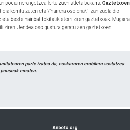
an podiumera igotzea lortu zuen atleta bakarra.
Gaztetxoen
oia korritu zuten eta \"harrera oso ona\" izan zuela dio
ik eta beste hainbat tokitatik etorri ziren gaztetxoak. Mugarra
ibili ziren. Jendea oso gustura geratu zen gaztetxoen
itatearen parte izatea da, euskararen erabilera sustatzea
n pausoak ematea.
Anboto.org