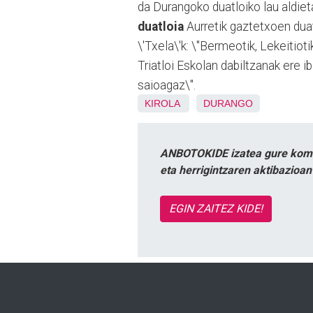
da Durangoko duatloiko lau aldiet
duatloia
Aurretik gaztetxoen duatl
\'Txela\'k: \"Bermeotik, Lekeitiot
Triatloi Eskolan dabiltzanak ere 
saioagaz\".
KIROLA
DURANGO
ANBOTOKIDE izatea gure komun
eta herrigintzaren aktibazioa
EGIN ZAITEZ KIDE!