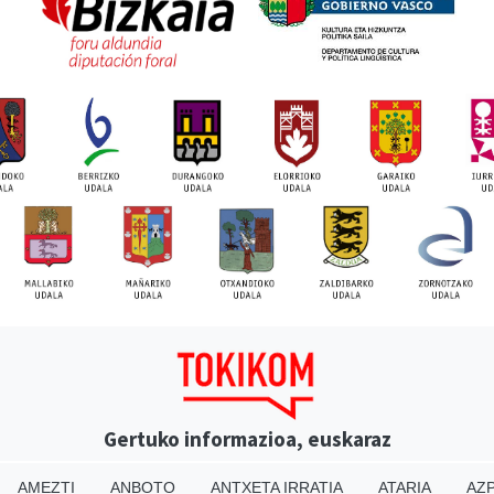
Gertuko informazioa, euskaraz
AMEZTI
ANBOTO
ANTXETA IRRATIA
ATARIA
AZP