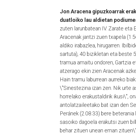
Jon Aracena gipuzkoarrak erak
duatloiko lau aldietan podiume
zuten larunbatean IV. Zarate eta 
Aracenak jantzi zuen txapela (1.56
aldiko irabazlea, hirugarren. Ibilb
sartuta), 40 bizikletan eta beste 
tramua amaitu ondoren, Gartzia et
atzerago ekin zien Aracenak azken
Hain tramu laburrean aurreko biak 
\"Sinestezina izan zen. Nik urte
horrelako erakustaldirik ikusi\", o
antolatzaileetako bat izan den S
Peránek (2.08.33) bere beterania b
sasoiko dagoela erakutsi zuen bil
behar zituen unean eman zituen\"