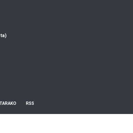
ta)
TARAKO
RSS