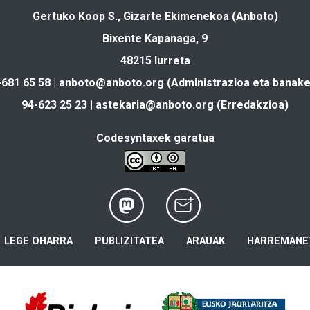
Gertuko Koop S., Gizarte Ekimenekoa (Anboto)
Bixente Kapanaga, 9
48215 Iurreta
-681 65 58 |
anboto@anboto.org
(Administrazioa eta banake
94-623 25 23 |
astekaria@anboto.org
(Erredakzioa)
Codesyntaxek garatua
LEGE OHARRA
PUBLIZITATEA
ARAUAK
HARREMANE