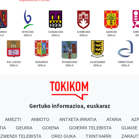
Gertuko informazioa, euskaraz
AMEZTI
ANBOTO
ANTXETA IRRATIA
ATARIA
AZP
TIA
GEURIA
GOIENA
GOIERRI TELEBISTA
GUAIXE
IZMENDI TELEBISTA
ORIO GUKA
TXINTXARRI
ZARAUT