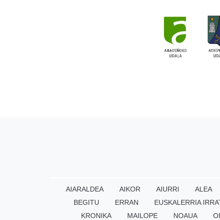
AIARALDEA
AIKOR
AIURRI
ALEA
BEGITU
ERRAN
EUSKALERRIA IRRA
KRONIKA
MAILOPE
NOAUA
O