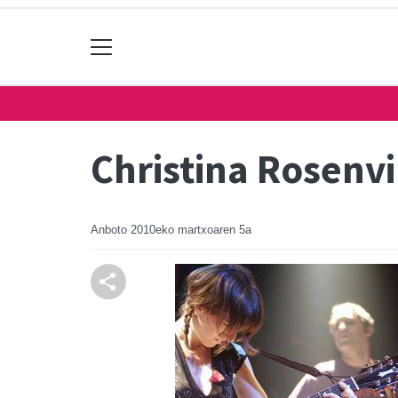
Christina Rosenv
Anboto
2010eko martxoaren 5a