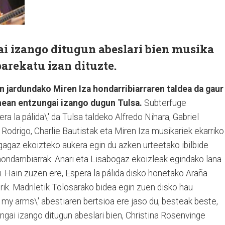
i izango ditugun abeslari bien musika
arekatu izan dituzte.
n jardundako Miren Iza hondarribiarraren taldea da gaur
ean entzungai izango dugun Tulsa.
Subterfuge
a la pálida\' da Tulsa taldeko Alfredo Nihara, Gabriel
Rodrigo, Charlie Bautistak eta Miren Iza musikariek ekarriko
gagaz ekoizteko aukera egin du azken urteetako ibilbide
ondarribiarrak: Anari eta Lisabogaz ekoizleak egindako lana
Hain zuzen ere, Espera la pálida disko honetako Araña
ik. Madriletik Tolosarako bidea egin zuen disko hau
 my arms\' abestiaren bertsioa ere jaso du, besteak beste,
gai izango ditugun abeslari bien, Christina Rosenvinge