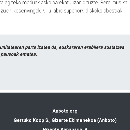
ka egiteko moduak asko parekatu izan dituzte. Bere musika
zuen Rosenvingek, \'Tu labio superior\' diskoko abestiak
itatearen parte izatea da, euskararen erabilera sustatzea
n pausoak ematea.
Anboto.org
Gertuko Koop S., Gizarte Ekimenekoa (Anboto)
Bixente Kapanaga, 9