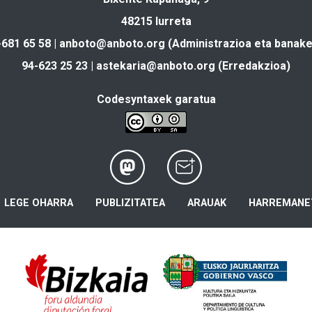
48215 Iurreta
-681 65 58 |
anboto@anboto.org
(Administrazioa eta banake
94-623 25 23 |
astekaria@anboto.org
(Erredakzioa)
Codesyntaxek garatua
LEGE OHARRA
PUBLIZITATEA
ARAUAK
HARREMANE