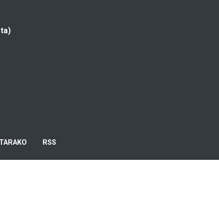
ta)
TARAKO
RSS