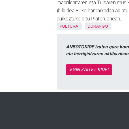
madrildarraren eta Tulsaren musi
ibilbidea 80ko hamarkadan abiatu 
aurkeztuko ditu Plateruenean.
KULTURA
DURANGO
ANBOTOKIDE izatea gure komun
eta herrigintzaren aktibazioa
EGIN ZAITEZ KIDE!