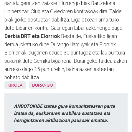
partidu geratzen zaizkie. Hurrengo biak Bartzelona
Unibersitari Club eta Oviedoren kontrakoak dira. Talde
biak goiko postuetan dabiltza. Liga etxean amaituko
dute Eibarren kontra. Gaur egun Eibar azkenengo dago.
Derbia DRT eta Elorriok
Bestalde, Euskadiko ligan
derbia jokatuko dute Durango Ilarduyak eta Elorriok.
Elorriarrak laugarren daude 30 puntugaz eta lau puntura
bakarrik dute Gernika bigarrena. Durangoko taldea azken
aurreko dago 15 punturekin, baina azken asteetan
hobeto dabiltza.
KIROLA
DURANGO
ANBOTOKIDE izatea gure komunitatearen parte
izatea da, euskararen erabilera sustatzea eta
herrigintzaren aktibazioan pausoak ematea.