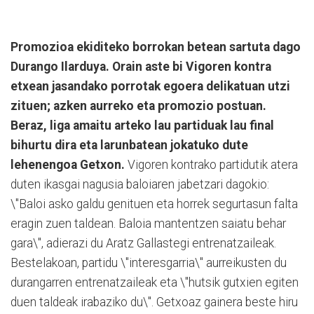
Promozioa ekiditeko borrokan betean sartuta dago
Durango Ilarduya. Orain aste bi Vigoren kontra
etxean jasandako porrotak egoera delikatuan utzi
zituen; azken aurreko eta promozio postuan.
Beraz, liga amaitu arteko lau partiduak lau final
bihurtu dira eta larunbatean jokatuko dute
lehenengoa Getxon.
Vigoren kontrako partidutik atera
duten ikasgai nagusia baloiaren jabetzari dagokio:
\"Baloi asko galdu genituen eta horrek segurtasun falta
eragin zuen taldean. Baloia mantentzen saiatu behar
gara\", adierazi du Aratz Gallastegi entrenatzaileak.
Bestelakoan, partidu \"interesgarria\" aurreikusten du
durangarren entrenatzaileak eta \"hutsik gutxien egiten
duen taldeak irabaziko du\". Getxoaz gainera beste hiru