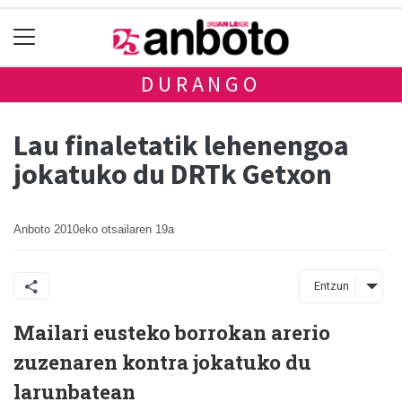
DURANGO
Lau finaletatik lehenengoa
jokatuko du DRTk Getxon
Anboto
2010eko otsailaren 19a
Entzun
Mailari eusteko borrokan arerio
zuzenaren kontra jokatuko du
larunbatean