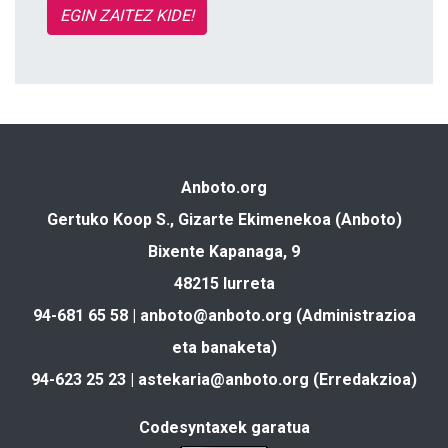
EGIN ZAITEZ KIDE!
Anboto.org
Gertuko Koop S., Gizarte Ekimenekoa (Anboto)
Bixente Kapanaga, 9
48215 Iurreta
94-681 65 58 |
anboto@anboto.org
(Administrazioa
eta banaketa)
94-623 25 23 |
astekaria@anboto.org
(Erredakzioa)
Codesyntaxek garatua