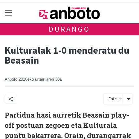
DURANGO
Kulturalak 1-0 menderatu du
Beasain
Anboto
2010eko urtarrilaren 30a
Entzun
Partidua hasi aurretik Beasain play-
off postuan zegoen eta Kulturala
puntu bakarrera. Orain, durangarrak