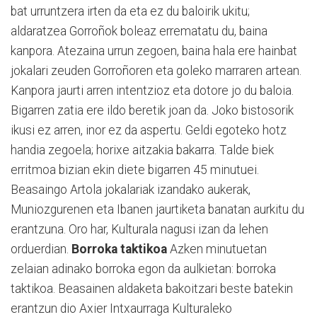
bat urruntzera irten da eta ez du baloirik ukitu;
aldaratzea Gorroñok boleaz errematatu du, baina
kanpora. Atezaina urrun zegoen, baina hala ere hainbat
jokalari zeuden Gorroñoren eta goleko marraren artean.
Kanpora jaurti arren intentzioz eta dotore jo du baloia.
Bigarren zatia ere ildo beretik joan da. Joko bistosorik
ikusi ez arren, inor ez da aspertu. Geldi egoteko hotz
handia zegoela; horixe aitzakia bakarra. Talde biek
erritmoa bizian ekin diete bigarren 45 minutuei.
Beasaingo Artola jokalariak izandako aukerak,
Muniozgurenen eta Ibanen jaurtiketa banatan aurkitu du
erantzuna. Oro har, Kulturala nagusi izan da lehen
orduerdian.
Borroka taktikoa
Azken minutuetan
zelaian adinako borroka egon da aulkietan: borroka
taktikoa. Beasainen aldaketa bakoitzari beste batekin
erantzun dio Axier Intxaurraga Kulturaleko