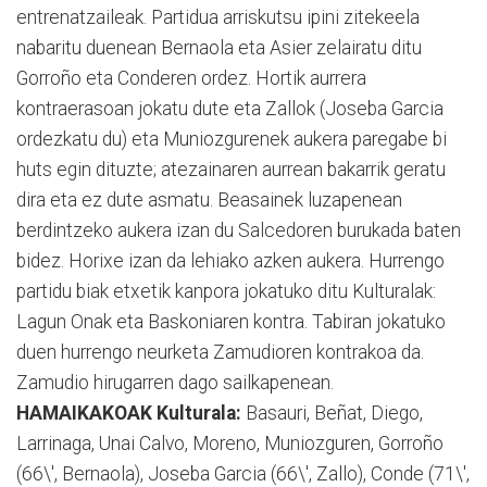
entrenatzaileak. Partidua arriskutsu ipini zitekeela
nabaritu duenean Bernaola eta Asier zelairatu ditu
Gorroño eta Conderen ordez. Hortik aurrera
kontraerasoan jokatu dute eta Zallok (Joseba Garcia
ordezkatu du) eta Muniozgurenek aukera paregabe bi
huts egin dituzte; atezainaren aurrean bakarrik geratu
dira eta ez dute asmatu. Beasainek luzapenean
berdintzeko aukera izan du Salcedoren burukada baten
bidez. Horixe izan da lehiako azken aukera. Hurrengo
partidu biak etxetik kanpora jokatuko ditu Kulturalak:
Lagun Onak eta Baskoniaren kontra. Tabiran jokatuko
duen hurrengo neurketa Zamudioren kontrakoa da.
Zamudio hirugarren dago sailkapenean.
HAMAIKAKOAK
Kulturala:
Basauri, Beñat, Diego,
Larrinaga, Unai Calvo, Moreno, Muniozguren, Gorroño
(66\', Bernaola), Joseba Garcia (66\', Zallo), Conde (71\',