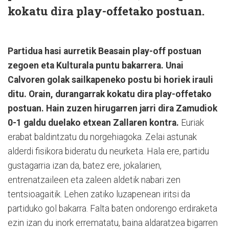
kokatu dira play-offetako postuan.
Partidua hasi aurretik Beasain play-off postuan
zegoen eta Kulturala puntu bakarrera. Unai
Calvoren golak sailkapeneko postu bi horiek irauli
ditu. Orain, durangarrak kokatu dira play-offetako
postuan. Hain zuzen hirugarren jarri dira Zamudiok
0-1 galdu duelako etxean Zallaren kontra.
Euriak
erabat baldintzatu du norgehiagoka. Zelai astunak
alderdi fisikora bideratu du neurketa. Hala ere, partidu
gustagarria izan da, batez ere, jokalarien,
entrenatzaileen eta zaleen aldetik nabari zen
tentsioagaitik. Lehen zatiko luzapenean iritsi da
partiduko gol bakarra. Falta baten ondorengo erdiraketa
ezin izan du inork errematatu, baina aldaratzea bigarren