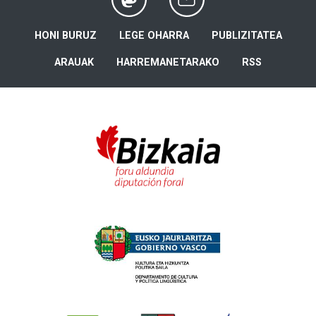
HONI BURUZ
LEGE OHARRA
PUBLIZITATEA
ARAUAK
HARREMANETARAKO
RSS