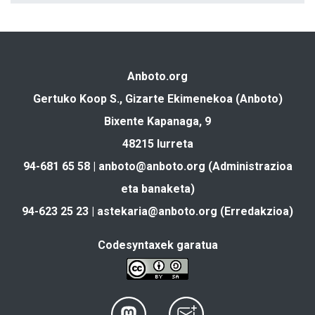
Anboto.org
Gertuko Koop S., Gizarte Ekimenekoa (Anboto)
Bixente Kapanaga, 9
48215 Iurreta
94-681 65 58 |
anboto@anboto.org
(Administrazioa
eta banaketa)
94-623 25 23 |
astekaria@anboto.org
(Erredakzioa)
Codesyntaxek garatua