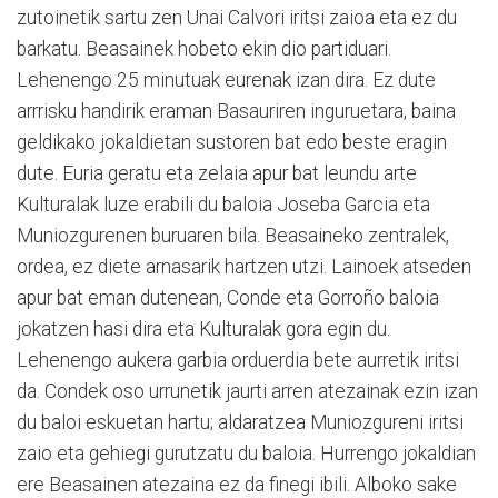
zutoinetik sartu zen Unai Calvori iritsi zaioa eta ez du
barkatu. Beasainek hobeto ekin dio partiduari.
Lehenengo 25 minutuak eurenak izan dira. Ez dute
arrrisku handirik eraman Basauriren inguruetara, baina
geldikako jokaldietan sustoren bat edo beste eragin
dute. Euria geratu eta zelaia apur bat leundu arte
Kulturalak luze erabili du baloia Joseba Garcia eta
Muniozgurenen buruaren bila. Beasaineko zentralek,
ordea, ez diete arnasarik hartzen utzi. Lainoek atseden
apur bat eman dutenean, Conde eta Gorroño baloia
jokatzen hasi dira eta Kulturalak gora egin du.
Lehenengo aukera garbia orduerdia bete aurretik iritsi
da. Condek oso urrunetik jaurti arren atezainak ezin izan
du baloi eskuetan hartu; aldaratzea Muniozgureni iritsi
zaio eta gehiegi gurutzatu du baloia. Hurrengo jokaldian
ere Beasainen atezaina ez da finegi ibili. Alboko sake