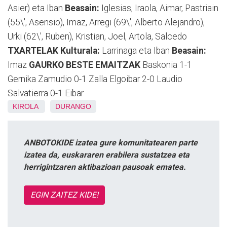
Asier) eta Iban
Beasain:
Iglesias, Iraola, Aimar, Pastriain
(55\', Asensio), Imaz, Arregi (69\', Alberto Alejandro),
Urki (62\', Ruben), Kristian, Joel, Artola, Salcedo
TXARTELAK
Kulturala:
Larrinaga eta Iban
Beasain:
Imaz
GAURKO BESTE EMAITZAK
Baskonia 1-1
Gernika Zamudio 0-1 Zalla Elgoibar 2-0 Laudio
Salvatierra 0-1 Eibar
KIROLA
DURANGO
ANBOTOKIDE izatea gure komunitatearen parte
izatea da, euskararen erabilera sustatzea eta
herrigintzaren aktibazioan pausoak ematea.
EGIN ZAITEZ KIDE!