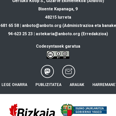
Gertuko Koop S., Gizarte Ekimenekoa (Anboto)
Bixente Kapanaga, 9
48215 Iurreta
-681 65 58 |
anboto@anboto.org
(Administrazioa eta banake
94-623 25 23 |
astekaria@anboto.org
(Erredakzioa)
Codesyntaxek garatua
LEGE OHARRA
PUBLIZITATEA
ARAUAK
HARREMANE