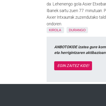
da. Lehenengo gola Asier Etxebarr
Ibanek sartu zuen 77. minutuan. P
Axier Intxaurrak zuzendutako tald
ondoren.
KIROLA
DURANGO
ANBOTOKIDE izatea gure komun
eta herrigintzaren aktibazioa
EGIN ZAITEZ KIDE!