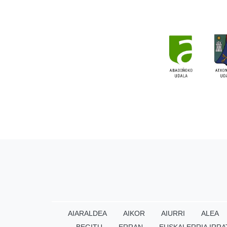
AIARALDEA
AIKOR
AIURRI
ALEA