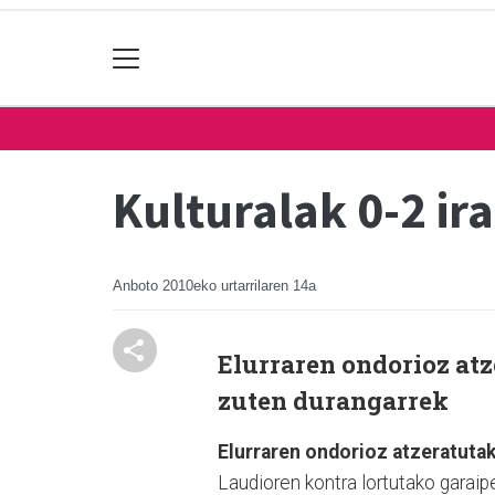
Kulturalak 0-2 ira
Anboto
2010eko urtarrilaren 14a
Elurraren ondorioz at
zuten durangarrek
Elurraren ondorioz atzeratuta
Laudioren kontra lortutako garaip