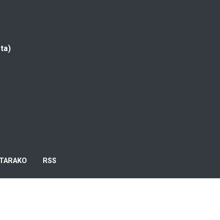
ta)
TARAKO
RSS