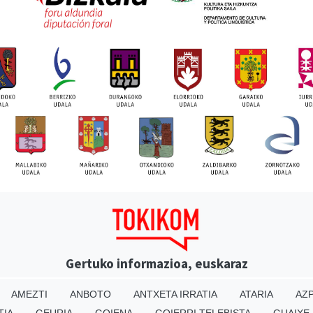
Gertuko informazioa, euskaraz
AMEZTI
ANBOTO
ANTXETA IRRATIA
ATARIA
AZP