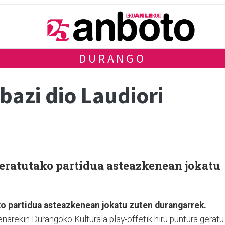
DURANGO
bazi dio Laudiori
zeratutako partidua asteazkenean jokatu
ko partidua asteazkenean jokatu zuten durangarrek.
enarekin Durangoko Kulturala play-offetik hiru puntura geratu