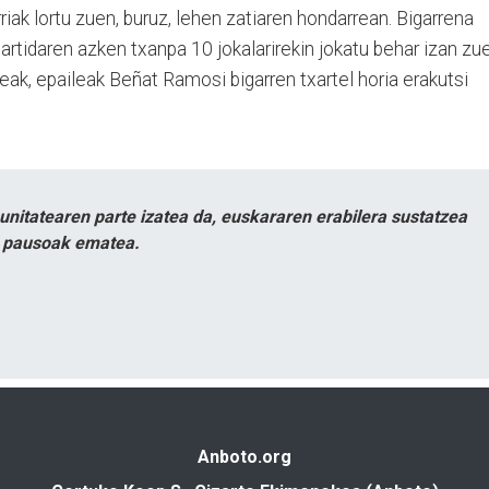
iak lortu zuen, buruz, lehen zatiaren hondarrean. Bigarrena
artidaren azken txanpa 10 jokalarirekin jokatu behar izan zu
eak, epaileak Beñat Ramosi bigarren txartel horia erakutsi
itatearen parte izatea da, euskararen erabilera sustatzea
n pausoak ematea.
Anboto.org