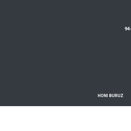
94
HONI BURUZ