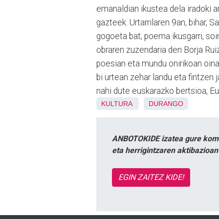
emanaldian ikustea dela iradoki a
gazteek. Urtarrilaren 9an, bihar,
gogoeta bat; poema ikusgarri, so
obraren zuzendaria den Borja Ru
poesian eta mundu onirikoan oinar
bi urtean zehar landu eta fintzen
nahi dute euskarazko bertsioa, Eu
KULTURA
DURANGO
ANBOTOKIDE izatea gure komun
eta herrigintzaren aktibazioa
EGIN ZAITEZ KIDE!