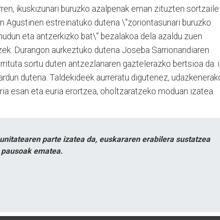
rren, ikuskizunari buruzko azalpenak eman zituzten sortzaile
 San Agustinen estreinatuko dutena \"zoriontasunari buruzko
inudun eta antzerkizko bat\" bezalakoa dela azaldu zuen
izek. Durangon aurkeztuko dutena Joseba Sarrionandiaren
rituta sortu duten antzezlanaren gaztelerazko bertsioa da: 
 jardun dutena. Taldekideek aurreratu digutenez, udazkenerak
ria esan eta euria erortzea, oholtzaratzeko moduan izatea.
itatearen parte izatea da, euskararen erabilera sustatzea
n pausoak ematea.