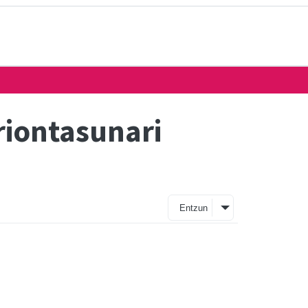
riontasunari
Entzun