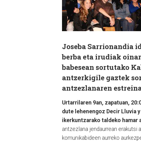
Joseba Sarrionandia id
berba eta irudiak oinar
babesean sortutako Ka
antzerkigile gaztek sor
antzezlanaren estrein
Urtarrilaren 9an, zapatuan, 2
dute lehenengoz Decir Lluvia y
ikerkuntzarako taldeko hamar 
antzezlana jendaurrean erakutsi 
komunikabideen aurreko aurkezp