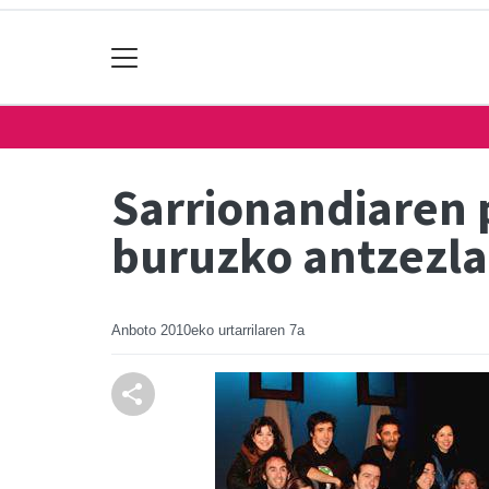
Sarrionandiaren p
buruzko antzezl
Anboto
2010eko urtarrilaren 7a