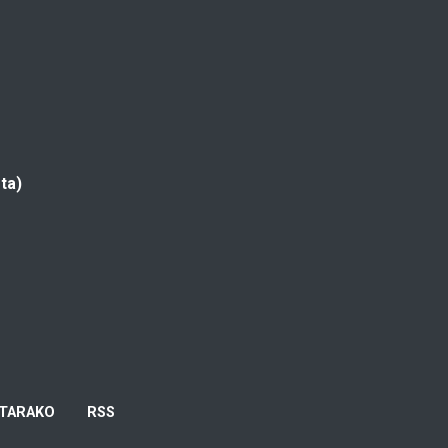
ta)
TARAKO
RSS