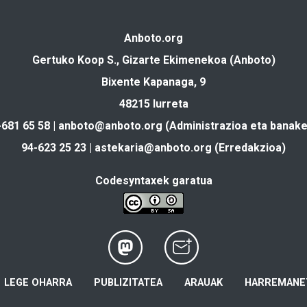
Anboto.org
Gertuko Koop S., Gizarte Ekimenekoa (Anboto)
Bixente Kapanaga, 9
48215 Iurreta
-681 65 58 |
anboto@anboto.org
(Administrazioa eta banake
94-623 25 23 |
astekaria@anboto.org
(Erredakzioa)
Codesyntaxek garatua
LEGE OHARRA
PUBLIZITATEA
ARAUAK
HARREMANE