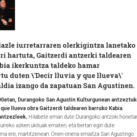
azle iurretarraren olerkigintza lanetako
ri hartuta, Gaitzerdi antzerki taldearen
bia ikerkuntza taldeko hamar
tu duten \'Decir lluvia y que llueva\'
aldia izango da zapatuan San Agustinen.
0:00etan, Durangoko San Agustin Kulturgunean antzeztu
 que llueva obra Gaitzerdi taldearen barruko Kabia
antzezleek.
Hilabete eman dute Durangoko antzoki honeta
aurreko azken ukituak ematen, eta bertan egin dute
ena ere, martitzenean. Onen-onena emaitza San Agustingo