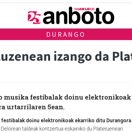
DURANGO
zuzenean izango da Pl
ko musika festibalak doinu elektronikoak
a urtarrilaren 5ean.
 festibalak doinu elektronikoak ekarriko ditu Durangora
Delorean taldeak kontzertua eskainiko du Plateruenean.