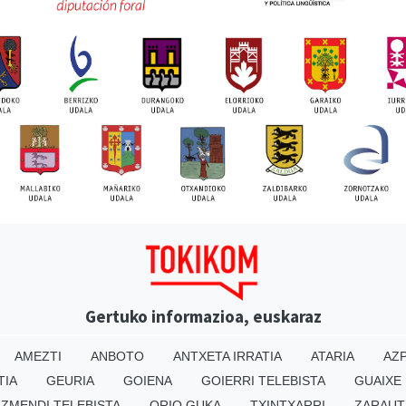
Gertuko informazioa, euskaraz
AMEZTI
ANBOTO
ANTXETA IRRATIA
ATARIA
AZP
TIA
GEURIA
GOIENA
GOIERRI TELEBISTA
GUAIXE
IZMENDI TELEBISTA
ORIO GUKA
TXINTXARRI
ZARAUT