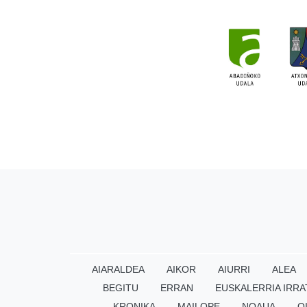
AIARALDEA
AIKOR
AIURRI
ALEA
BEGITU
ERRAN
EUSKALERRIA IRRA
KRONIKA
MAILOPE
NOAUA
O