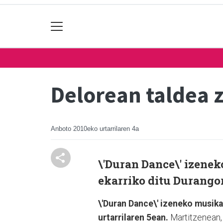
Delorean taldea 
Anboto
2010eko urtarrilaren 4a
\'Duran Dance\' izene
ekarriko ditu Durangor
\'Duran Dance\' izeneko musika
urtarrilaren 5ean.
Martitzenean, 