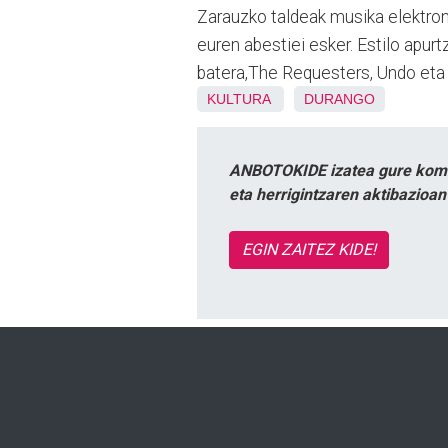
Zarauzko taldeak musika elektron
euren abestiei esker. Estilo apur
batera,The Requesters, Undo eta 
KULTURA
DURANGO
ANBOTOKIDE izatea gure komun
eta herrigintzaren aktibazioa
EGIN ZAITEZ KIDE!