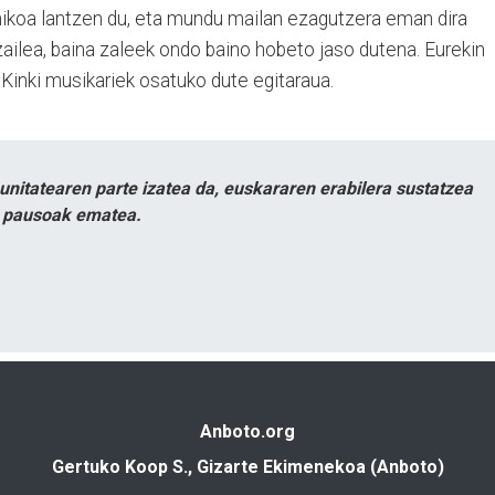
ikoa lantzen du, eta mundu mailan ezagutzera eman dira
tzailea, baina zaleek ondo baino hobeto jaso dutena. Eurekin
Kinki musikariek osatuko dute egitaraua.
itatearen parte izatea da, euskararen erabilera sustatzea
n pausoak ematea.
Anboto.org
Gertuko Koop S., Gizarte Ekimenekoa (Anboto)