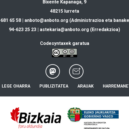
Bixente Kapanaga, 9
48215 Iurreta
-681 65 58 |
anboto@anboto.org
(Administrazioa eta banake
94-623 25 23 |
astekaria@anboto.org
(Erredakzioa)
Codesyntaxek garatua
LEGE OHARRA
PUBLIZITATEA
ARAUAK
HARREMANE