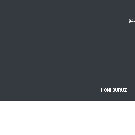
94
HONI BURUZ