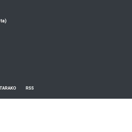
ta)
TARAKO
RSS