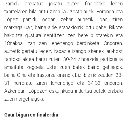
Partidu orekatua jokatu zuten finalerako lehen
txartelaren bila aritu ziren lau zestalariek. Foronda eta
López partidu osoan zehar aurretik joan ziren
markagailuan, baina alde erabakiorrik lortu gabe. Bikote
bakoitza gustura sentitzen zen bere pilotarekin eta
18nakoa izan zen lehenengo berdinketa. Ondoren,
aurretik gertatu legez, irabazle izango zirenek lau-bost
tantoko aldea hartu zuten. 30-24 zihoazela partidua ia
amaituta zegoela uste zuen batek baino gehiagok,
baina Olha eta Irastorza oraindik bizi-bizirik zeuden. 33-
31 hurreratu ziren lehenengo eta 34-33 ondoren.
Azkenean, Lópezen eskuinkada indartsu batek erabaki
zuen norgehiagoka.
Gaur bigarren finalerdia