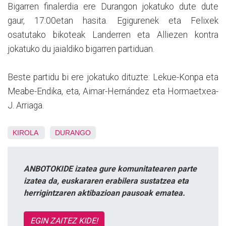
Bigarren finalerdia ere Durangon jokatuko dute dute
gaur, 17:00etan hasita. Egigurenek eta Felixek
osatutako bikoteak Landerren eta Alliezen kontra
jokatuko du jaialdiko bigarren partiduan.
Beste partidu bi ere jokatuko dituzte: Lekue-Konpa eta
Meabe-Endika, eta, Aimar-Hernández eta Hormaetxea-
J. Arriaga.
KIROLA
DURANGO
ANBOTOKIDE izatea gure komunitatearen parte
izatea da, euskararen erabilera sustatzea eta
herrigintzaren aktibazioan pausoak ematea.
EGIN ZAITEZ KIDE!