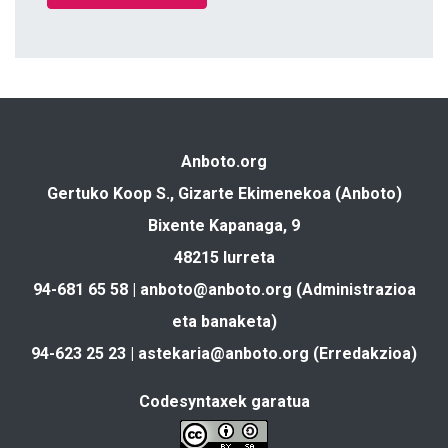
Anboto.org
Gertuko Koop S., Gizarte Ekimenekoa (Anboto)
Bixente Kapanaga, 9
48215 Iurreta
94-681 65 58 |
anboto@anboto.org
(Administrazioa
eta banaketa)
94-623 25 23 |
astekaria@anboto.org
(Erredakzioa)
Codesyntaxek garatua