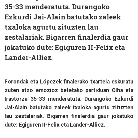
35-33 menderatuta. Durangoko
Ezkurdi Jai-Alain batutako zaleek
txaloka agurtu zituzten lau
zestalariak. Bigarren finalerdia gaur
jokatuko dute: Egiguren II-Felix eta
Lander-Alliez.
Forondak eta Lópezek finalerako txartela eskuratu
zuten atzo emozioz betetako partiduan Olha eta
Irastorza 35-33 menderatuta. Durangoko Ezkurdi
Jai-Alain batutako zaleek txaloka agurtu zituzten
lau zestalariak. Bigarren finalerdia gaur jokatuko
dute: Egiguren II-Felix eta Lander-Alliez.