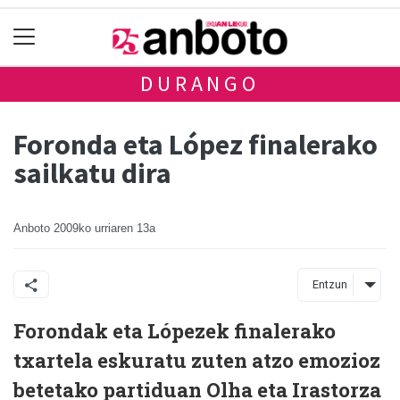
DURANGO
Foronda eta López finalerako
sailkatu dira
Anboto
2009ko urriaren 13a
Entzun
Forondak eta Lópezek finalerako
txartela eskuratu zuten atzo emozioz
betetako partiduan Olha eta Irastorza