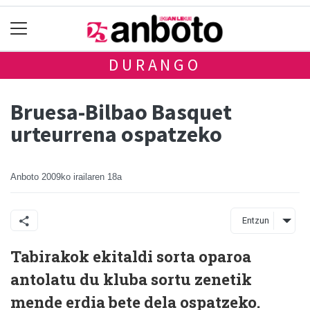
DURANGO
Bruesa-Bilbao Basquet
urteurrena ospatzeko
Anboto
2009ko irailaren 18a
Entzun
Tabirakok ekitaldi sorta oparoa
antolatu du kluba sortu zenetik
mende erdia bete dela ospatzeko.