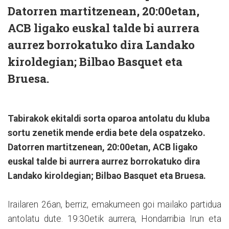
Datorren martitzenean, 20:00etan,
ACB ligako euskal talde bi aurrera
aurrez borrokatuko dira Landako
kiroldegian; Bilbao Basquet eta
Bruesa.
Tabirakok ekitaldi sorta oparoa antolatu du kluba
sortu zenetik mende erdia bete dela ospatzeko.
Datorren martitzenean, 20:00etan, ACB ligako
euskal talde bi aurrera aurrez borrokatuko dira
Landako kiroldegian; Bilbao Basquet eta Bruesa.
Irailaren 26an, berriz, emakumeen goi mailako partidua
antolatu dute. 19:30etik aurrera, Hondarribia Irun eta