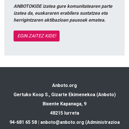
ANBOTOKIDE izatea gure komunitatearen parte
izatea da, euskararen erabilera sustatzea eta
herrigintzaren aktibazioan pausoak ematea.
EGIN ZAITEZ KIDE!
Anboto.org
Gertuko Koop S., Gizarte Ekimenekoa (Anboto)
Bixente Kapanaga, 9
48215 Iurreta
94-681 65 58 |
anboto@anboto.org
(Administrazioa