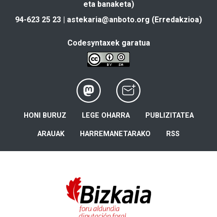
eta banaketa)
94-623 25 23 |
astekaria@anboto.org
(Erredakzioa)
Codesyntaxek garatua
HONI BURUZ
LEGE OHARRA
PUBLIZITATEA
ARAUAK
HARREMANETARAKO
RSS