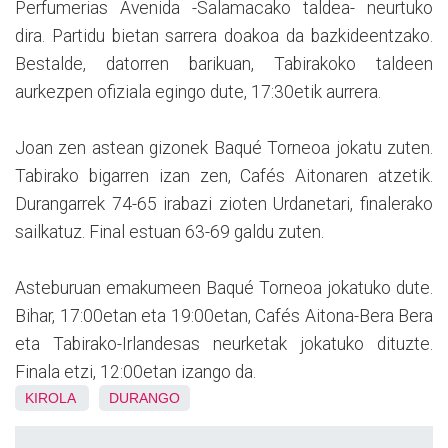
Perfumerias Avenida -Salamacako taldea- neurtuko
dira. Partidu bietan sarrera doakoa da bazkideentzako.
Bestalde, datorren barikuan, Tabirakoko taldeen
aurkezpen ofiziala egingo dute, 17:30etik aurrera.
Joan zen astean gizonek Baqué Torneoa jokatu zuten.
Tabirako bigarren izan zen, Cafés Aitonaren atzetik.
Durangarrek 74-65 irabazi zioten Urdanetari, finalerako
sailkatuz. Final estuan 63-69 galdu zuten.
Asteburuan emakumeen Baqué Torneoa jokatuko dute.
Bihar, 17:00etan eta 19:00etan, Cafés Aitona-Bera Bera
eta Tabirako-Irlandesas neurketak jokatuko dituzte.
Finala etzi, 12:00etan izango da.
KIROLA
DURANGO