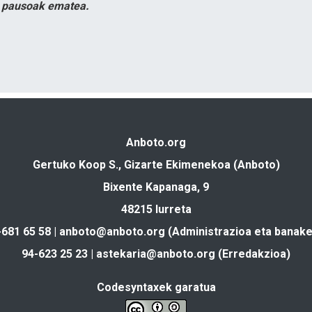
n pausoak ematea.
Anboto.org
Gertuko Koop S., Gizarte Ekimenekoa (Anboto)
Bixente Kapanaga, 9
48215 Iurreta
-681 65 58 |
anboto@anboto.org
(Administrazioa eta banake
94-623 25 23 |
astekaria@anboto.org
(Erredakzioa)
Codesyntaxek garatua