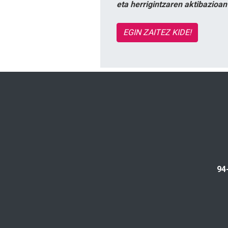
eta herrigintzaren aktibazioa
EGIN ZAITEZ KIDE!
94