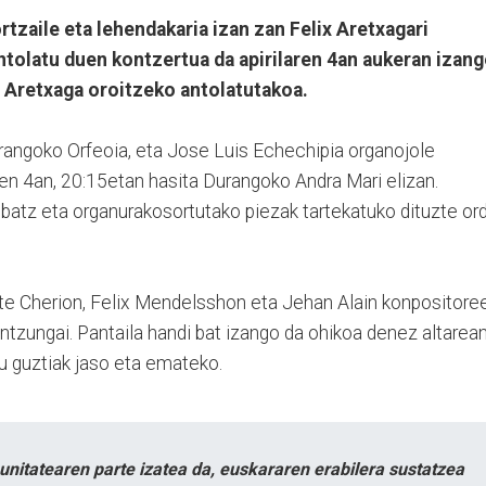
tzaile eta lehendakaria izan zan Felix Aretxagari
ntolatu duen kontzertua da apirilaren 4an aukeran izan
n Aretxaga oroitzeko antolatutakoa.
rangoko Orfeoia, eta Jose Luis Echechipia organojole
ilaren 4an, 20:15etan hasita Durangoko Andra Mari elizan.
atz eta organurakosortutako piezak tartekatuko dituzte or
ste Cherion, Felix Mendelsshon eta Jehan Alain konpositore
ntzungai. Pantaila handi bat izango da ohikoa denez altarean
u guztiak jaso eta emateko.
itatearen parte izatea da, euskararen erabilera sustatzea