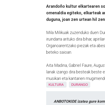
Arandoño kultur elkartearen sor
omenaldia egiteko, elkarteak a
duguna, joan zen urtean hil ze
Mila Milikuak zuzenduko duen Du
iruindarra arituko dira bihar, apir
Organoarentzako piezak eta abesb
beteko saioan.
Aita Madina, Gabriel Faure, Augu
lanak izango dira besteak beste e
musikari eta kantarien mugimend
KULTURA
DURANGO
ANBOTOKIDE izatea gure komun