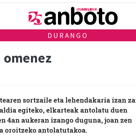
DURANGO
n omenez
earen sortzaile eta lehendakaria izan z
ldia egiteko, elkarteak antolatu duen
ren 4an aukeran izango duguna, joan zen
a oroitzeko antolatutakoa.