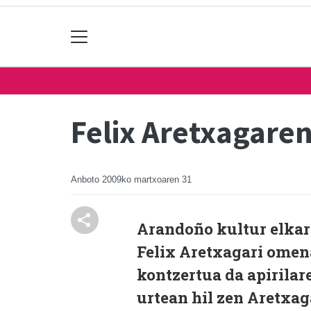
Felix Aretxagare
Anboto
2009ko martxoaren 31
Arandoño kultur elkart
Felix Aretxagari omena
kontzertua da apirila
urtean hil zen Aretxag