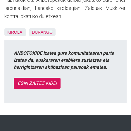
jardunaldian, Landako kiroldegian. Zalduak Muskizen
kontra jokatuko du etxean.
KIROLA
DURANGO
ANBOTOKIDE izatea gure komunitatearen parte
izatea da, euskararen erabilera sustatzea eta
herrigintzaren aktibazioan pausoak ematea.
EGIN ZAITEZ KIDE!