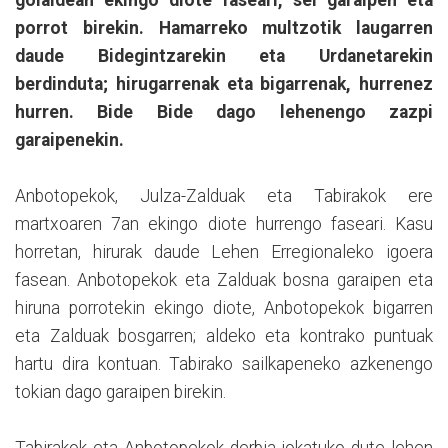
porrot birekin. Hamarreko multzotik laugarren
daude Bidegintzarekin eta Urdanetarekin
berdinduta; hirugarrenak eta bigarrenak, hurrenez
hurren. Bide Bide dago lehenengo zazpi
garaipenekin.
Anbotopekok, Julza-Zalduak eta Tabirakok ere
martxoaren 7an ekingo diote hurrengo faseari. Kasu
horretan, hirurak daude Lehen Erregionaleko igoera
fasean. Anbotopekok eta Zalduak bosna garaipen eta
hiruna porrotekin ekingo diote, Anbotopekok bigarren
eta Zalduak bosgarren; aldeko eta kontrako puntuak
hartu dira kontuan. Tabirako sailkapeneko azkenengo
tokian dago garaipen birekin.
Tabirakok eta Anbotopekok derbia jokatuko dute lehen