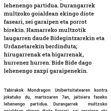
lehenengo partidua. Durangarrek
multzoko goialdean ekingo diote
faseari, sei garaipen eta porrot
birekin. Hamarreko multzotik
laugarren daude Bidegintzarekin eta
Urdanetarekin berdinduta;
hirugarrenak eta bigarrenak,
hurrenez hurren. Bide Bide dago
lehenengo zazpi garaipenekin.
Tabirakok Mondragon Unibertsitatearen kontra
jokatuko du, martxoaren 7an, jaitsiera faseko
lehenengo partidua. Durangarrek multzoko
goialdean ekingo diote faseari, sei garaipen eta