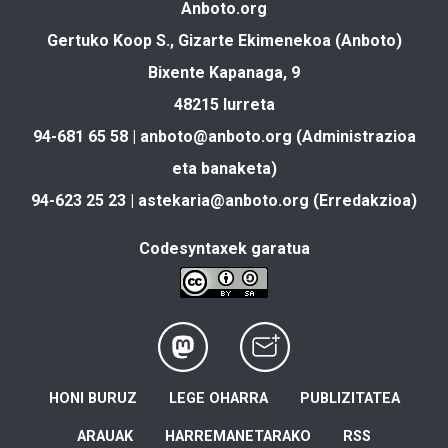
Anboto.org
Gertuko Koop S., Gizarte Ekimenekoa (Anboto)
Bixente Kapanaga, 9
48215 Iurreta
94-681 65 58 |
anboto@anboto.org
(Administrazioa
eta banaketa)
94-623 25 23 |
astekaria@anboto.org
(Erredakzioa)
Codesyntaxek garatua
HONI BURUZ
LEGE OHARRA
PUBLIZITATEA
ARAUAK
HARREMANETARAKO
RSS