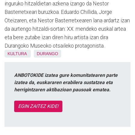
inguruko hitzaldietan azkena izango da Nestor
Basterretxeari buruzkoa. Eduardo Chillida, Jorge
Oteizaren, eta Nestor Basterretxearen lana ardartz izan
da aurtengo hitzaldi-sortan: XX. mendeko euskal artea
eta bere zutabe izan diren hiru artista izan dira
Durangoko Museoko otsaileko protagonista.
KULTURA
DURANGO
ANBOTOKIDE izatea gure komunitatearen parte
izatea da, euskararen erabilera sustatzea eta
herrigintzaren aktibazioan pausoak ematea.
EGIN ZAITEZ KIDE!