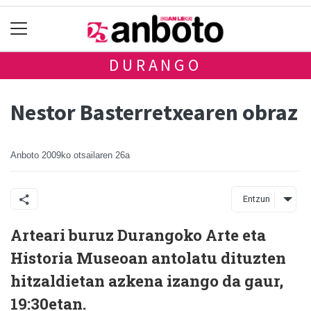
DURANGO
Nestor Basterretxearen obraz
Anboto
2009ko otsailaren 26a
Entzun
Arteari buruz Durangoko Arte eta
Historia Museoan antolatu dituzten
hitzaldietan azkena izango da gaur,
19:30etan.