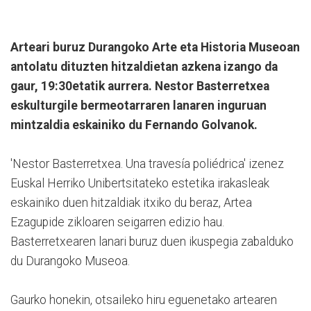
Arteari buruz Durangoko Arte eta Historia Museoan
antolatu dituzten hitzaldietan azkena izango da
gaur, 19:30etatik aurrera. Nestor Basterretxea
eskulturgile bermeotarraren lanaren inguruan
mintzaldia eskainiko du Fernando Golvanok.
'Nestor Basterretxea. Una travesía poliédrica' izenez
Euskal Herriko Unibertsitateko estetika irakasleak
eskainiko duen hitzaldiak itxiko du beraz, Artea
Ezagupide zikloaren seigarren edizio hau.
Basterretxearen lanari buruz duen ikuspegia zabalduko
du Durangoko Museoa.
Gaurko honekin, otsaileko hiru eguenetako artearen