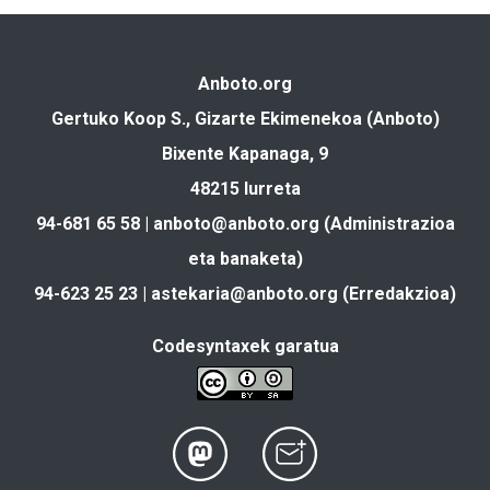
Anboto.org
Gertuko Koop S., Gizarte Ekimenekoa (Anboto)
Bixente Kapanaga, 9
48215 Iurreta
94-681 65 58 |
anboto@anboto.org
(Administrazioa
eta banaketa)
94-623 25 23 |
astekaria@anboto.org
(Erredakzioa)
Codesyntaxek garatua