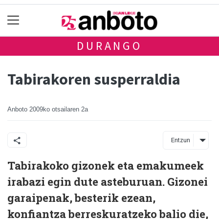
DURANGO
Tabirakoren susperraldia
Anboto
2009ko otsailaren 2a
Entzun
Tabirakoko gizonek eta emakumeek
irabazi egin dute asteburuan. Gizonei
garaipenak, besterik ezean,
konfiantza berreskuratzeko balio die,