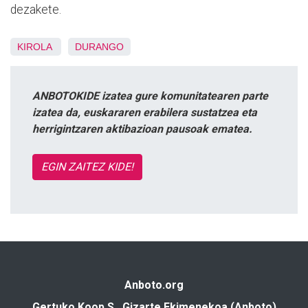
dezakete.
KIROLA
DURANGO
ANBOTOKIDE izatea gure komunitatearen parte
izatea da, euskararen erabilera sustatzea eta
herrigintzaren aktibazioan pausoak ematea.
EGIN ZAITEZ KIDE!
Anboto.org
Gertuko Koop S., Gizarte Ekimenekoa (Anboto)