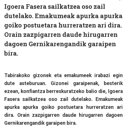
Igoera Fasera sailkatzea oso zail
dutelako. Emakumeak apurka apurka
goiko postuetara hurreratzen ari dira.
Orain zazpigarren daude hirugarren
dagoen Gernikarengandik garaipen
bira.
Tabirakoko gizonek eta emakumeek irabazi egin
dute asteburuan. Gizonei garaipenak, besterik
ezean, konfiantza berreskuratzeko balio die, Igoera
Fasera sailkatzea oso zail dutelako. Emakumeak
apurka apurka goiko postuetara hurreratzen ari
dira. Orain zazpigarren daude hirugarren dagoen
Gernikarengandik garaipen bira.