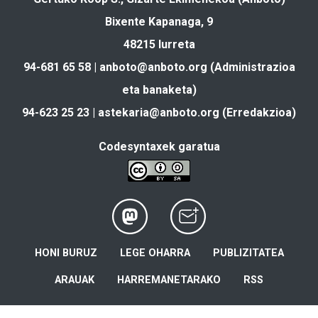
Bixente Kapanaga, 9
48215 Iurreta
94-681 65 58 |
anboto@anboto.org
(Administrazioa
eta banaketa)
94-623 25 23 |
astekaria@anboto.org
(Erredakzioa)
Codesyntaxek garatua
HONI BURUZ
LEGE OHARRA
PUBLIZITATEA
ARAUAK
HARREMANETARAKO
RSS