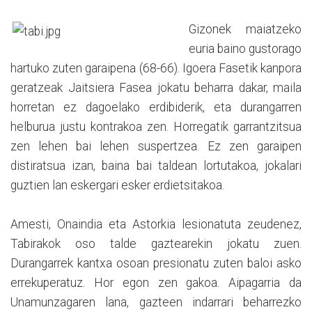
Gizonek maiatzeko
euria baino gustorago
hartuko zuten garaipena (68-66). Igoera Fasetik kanpora
geratzeak Jaitsiera Fasea jokatu beharra dakar, maila
horretan ez dagoelako erdibiderik, eta durangarren
helburua justu kontrakoa zen. Horregatik garrantzitsua
zen lehen bai lehen suspertzea. Ez zen garaipen
distiratsua izan, baina bai taldean lortutakoa, jokalari
guztien lan eskergari esker erdietsitakoa.
Amesti, Onaindia eta Astorkia lesionatuta zeudenez,
Tabirakok oso talde gaztearekin jokatu zuen.
Durangarrek kantxa osoan presionatu zuten baloi asko
errekuperatuz. Hor egon zen gakoa. Aipagarria da
Unamunzagaren lana, gazteen indarrari beharrezko