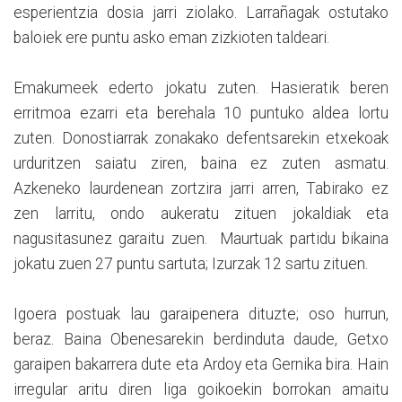
esperientzia dosia jarri ziolako. Larrañagak ostutako
baloiek ere puntu asko eman zizkioten taldeari.
Emakumeek ederto jokatu zuten. Hasieratik beren
erritmoa ezarri eta berehala 10 puntuko aldea lortu
zuten. Donostiarrak zonakako defentsarekin etxekoak
urduritzen saiatu ziren, baina ez zuten asmatu.
Azkeneko laurdenean zortzira jarri arren, Tabirako ez
zen larritu, ondo aukeratu zituen jokaldiak eta
nagusitasunez garaitu zuen. Maurtuak partidu bikaina
jokatu zuen 27 puntu sartuta; Izurzak 12 sartu zituen.
Igoera postuak lau garaipenera dituzte; oso hurrun,
beraz. Baina Obenesarekin berdinduta daude, Getxo
garaipen bakarrera dute eta Ardoy eta Gernika bira. Hain
irregular aritu diren liga goikoekin borrokan amaitu