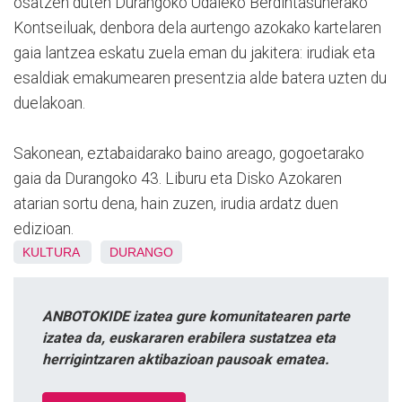
osatzen duten Durangoko Udaleko Berdintasunerako
Kontseiluak, denbora dela aurtengo azokako kartelaren
gaia lantzea eskatu zuela eman du jakitera: irudiak eta
esaldiak emakumearen presentzia alde batera uzten du
duelakoan.
Sakonean, eztabaidarako baino areago, gogoetarako
gaia da Durangoko 43. Liburu eta Disko Azokaren
atarian sortu dena, hain zuzen, irudia ardatz duen
edizioan.
KULTURA
DURANGO
ANBOTOKIDE izatea gure komunitatearen parte
izatea da, euskararen erabilera sustatzea eta
herrigintzaren aktibazioan pausoak ematea.