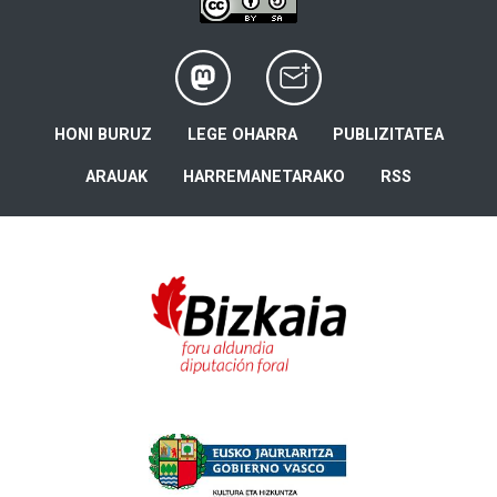
HONI BURUZ
LEGE OHARRA
PUBLIZITATEA
ARAUAK
HARREMANETARAKO
RSS