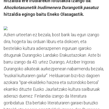
hitzaldia ere irudiarekin lotutakoa izango da:
Ahozkotasunetik Irudimenera Durangotik pasatuz
hitzaldia egingo baitu Eneko Olasagastik.
Azken urteetan ez bezala, bost barik lau egun izango
dira, hogeita lau orduan liburu eta diskoen, eta
bestelako kultura adierazpenen inguruan igaroko
ditugunak Durangoko Landako Erakustazokan. Aste bi
barru izango da 43. urtez Durango, Aitziber Irigoras
Durangoko alkateak aurkezpenean nabarmendu bezala,
“euskal kulturaren gailur”. Helduaroan bizi-bizi dagoen
azokara “Ipar-ekialdeko haizea eta sutondoko beroa”
ekarriko dituzte Eusko Jaurlaitzako kultura sailburuak
adierazi duenez: Finlandia izango da literatura
gonbidatua. Eta bertako literaturaren garaiei buruzko