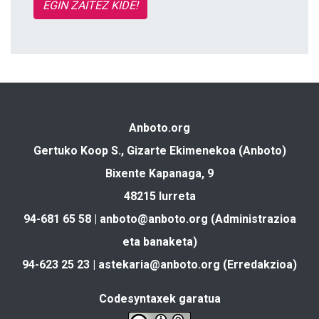
EGIN ZAITEZ KIDE!
Anboto.org
Gertuko Koop S., Gizarte Ekimenekoa (Anboto)
Bixente Kapanaga, 9
48215 Iurreta
94-681 65 58 |
anboto@anboto.org
(Administrazioa
eta banaketa)
94-623 25 23 |
astekaria@anboto.org
(Erredakzioa)
Codesyntaxek garatua