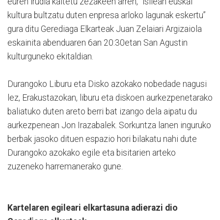
euren irudia kaltetu zezakeen arren, “isilean euskal
kultura bultzatu duten enpresa arloko lagunak eskertu”
gura ditu Gerediaga Elkarteak Juan Zelaiari Argizaiola
eskainita abenduaren 6an 20:30etan San Agustin
kulturguneko ekitaldian.
Durangoko Liburu eta Disko azokako nobedade nagusi
lez, Erakustazokan, liburu eta diskoen aurkezpenetarako
baliatuko duten areto berri bat izango dela aipatu du
aurkezpenean Jon Irazabalek. Sorkuntza lanen inguruko
berbak jasoko dituen espazio hori bilakatu nahi dute
Durangoko azokako egile eta bisitarien arteko
zuzeneko harremanerako gune.
Kartelaren egileari elkartasuna adierazi dio