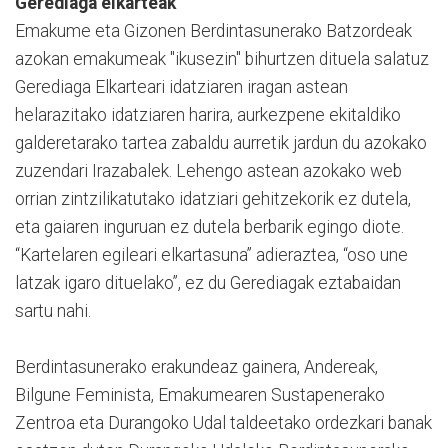
Gerediaga elkarteak
Emakume eta Gizonen Berdintasunerako Batzordeak
azokan emakumeak "ikusezin" bihurtzen dituela salatuz
Gerediaga Elkarteari idatziaren iragan astean
helarazitako idatziaren harira, aurkezpene ekitaldiko
galderetarako tartea zabaldu aurretik jardun du azokako
zuzendari Irazabalek. Lehengo astean azokako web
orrian zintzilikatutako idatziari gehitzekorik ez dutela,
eta gaiaren inguruan ez dutela berbarik egingo diote.
“Kartelaren egileari elkartasuna” adieraztea, “oso une
latzak igaro dituelako”, ez du Gerediagak eztabaidan
sartu nahi.
Berdintasunerako erakundeaz gainera, Andereak,
Bilgune Feminista, Emakumearen Sustapenerako
Zentroa eta Durangoko Udal taldeetako ordezkari banak