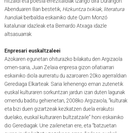
hitzaldi eta poesia errezitaldiak izango dira Durangon.
Abenduaren 8an bestetik,
Hizkuntza txikiak, literatura
handiak
berbaldia eskainiko dute Quim Monzó
kataluniar idazleak eta Bernardo Atxaga idazle
altsasuarrak.
Enpresari euskaltzaleei
Azokaren egunetan ohiturazko bilakatu den Argizaola
omen-saria, Juan Zelaia enpresa gizon oñatiarrari
eskainiko diola aurreratu du azaroaren 20ko agerraldian
Gerediaga Elkarteak. Saria lehenengo eman zutenetik
euskal kulturaren sorkuntzan jardun izan duten lagunak
omendu baditu gehienetan, 2008ko Argizaiola, “kulturak
eta bizi duen gizartzeak kezkatzen duela erakutsi
duelako, euskal kulturaren bultzatzaile” honi eskainiko
dio Gerediagak. Une zailenetan ere, eta “batzuetan