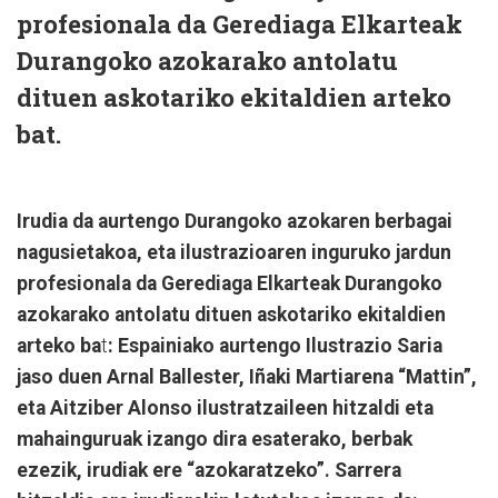
profesionala da Gerediaga Elkarteak
Durangoko azokarako antolatu
dituen askotariko ekitaldien arteko
bat.
Irudia da aurtengo Durangoko azokaren berbagai
nagusietakoa, eta ilustrazioaren inguruko jardun
profesionala da Gerediaga Elkarteak Durangoko
azokarako antolatu dituen askotariko ekitaldien
arteko ba
t
: Espainiako aurtengo Ilustrazio Saria
jaso duen Arnal Ballester, Iñaki Martiarena “Mattin”,
eta Aitziber Alonso ilustratzaileen hitzaldi eta
mahainguruak izango dira esaterako, berbak
ezezik, irudiak ere “azokaratzeko”. Sarrera