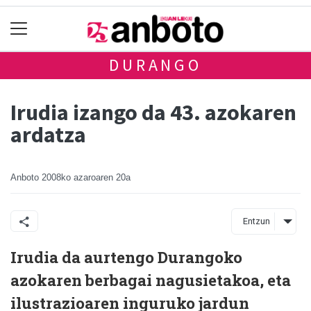
DURANGO
Irudia izango da 43. azokaren
ardatza
Anboto
2008ko azaroaren 20a
Entzun
Irudia da aurtengo Durangoko
azokaren berbagai nagusietakoa, eta
ilustrazioaren inguruko jardun