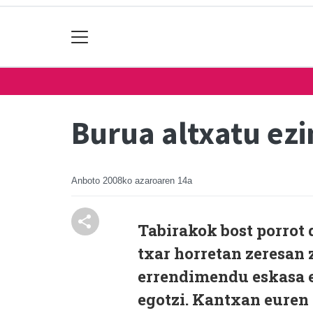
Burua altxatu ezi
Anboto
2008ko azaroaren 14a
Tabirakok bost porrot 
txar horretan zeresan 
errendimendu eskasa e
egotzi. Kantxan euren 