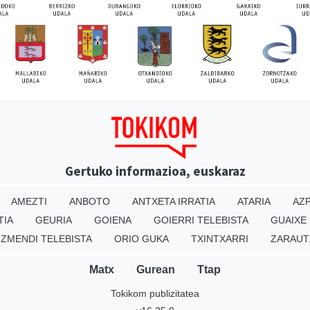
Gertuko informazioa, euskaraz
AMEZTI
ANBOTO
ANTXETA IRRATIA
ATARIA
AZP
TIA
GEURIA
GOIENA
GOIERRI TELEBISTA
GUAIXE
IZMENDI TELEBISTA
ORIO GUKA
TXINTXARRI
ZARAUT
Matx
Gurean
Ttap
Tokikom publizitatea