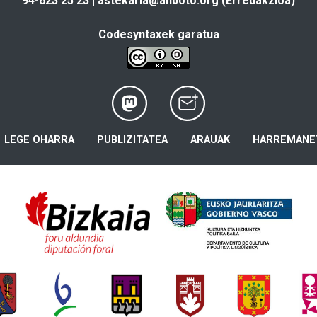
94-623 25 23 |
astekaria@anboto.org
(Erredakzioa)
Codesyntaxek garatua
LEGE OHARRA
PUBLIZITATEA
ARAUAK
HARREMANE