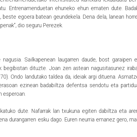
poratu. Entrenamenduetan ehuneko ehun ematen dute. Badak
 beste egoera batean geundekela. Dena dela, lanean horre
aipenak”, dio seguru Perezek.
nagusia. Sailkapenean laugarren daude, bost garaipen e
ak begibistan dituzte. Joan zen astean nagusitasunez irab
70). Ondo landutako taldea da, ideiak argi dituena. Asmat
erasoan ezinean badabiltza defentsa sendotu eta partidua
en esperoan.
atuko dute. Nafarrak lan txukuna egiten dabiltza eta are
aipena durangarren esku dago. Euren neurria emanez gero, ma