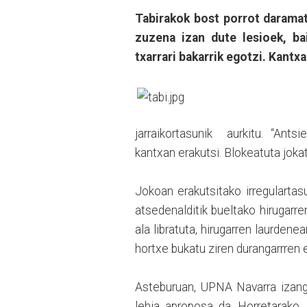
Tabirakok bost porrot daramat
zuzena izan dute lesioek, ba
txarrari bakarrik egotzi. Kantxa
jarraikortasunik aurkitu. “An
kantxan erakutsi. Blokeatuta joka
Jokoan erakutsitako irregulartas
atsedenalditik bueltako hirugarr
ala libratuta, hirugarren laurden
hortxe bukatu ziren durangarrren 
Asteburuan, UPNA Navarra izango
lehia aproposa da. Horretarako,