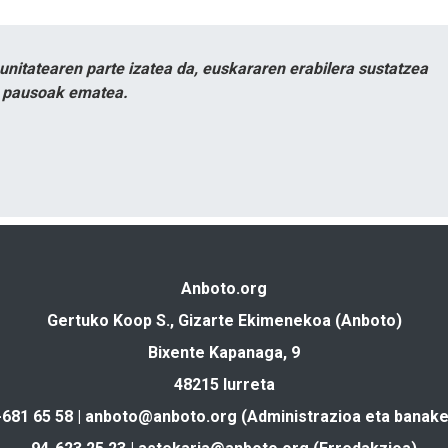
itatearen parte izatea da, euskararen erabilera sustatzea
n pausoak ematea.
Anboto.org
Gertuko Koop S., Gizarte Ekimenekoa (Anboto)
Bixente Kapanaga, 9
48215 Iurreta
-681 65 58 |
anboto@anboto.org
(Administrazioa eta banake