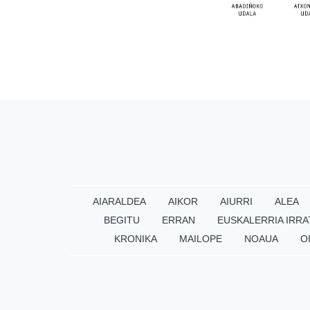
AIARALDEA
AIKOR
AIURRI
ALEA
BEGITU
ERRAN
EUSKALERRIA IRRA
KRONIKA
MAILOPE
NOAUA
O