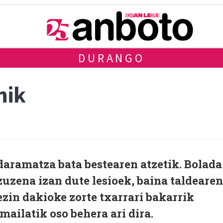
DURANGO
nik
daramatza bata bestearen atzetik. Bolada
zuzena izan dute lesioek, baina taldearen
zin dakioke zorte txarrari bakarrik
mailatik oso behera ari dira.