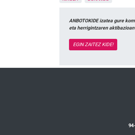
ANBOTOKIDE izatea gure komun
eta herrigintzaren aktibazioa
EGIN ZAITEZ KIDE!
94