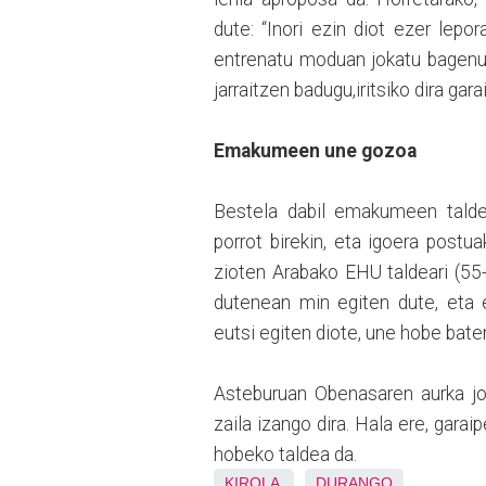
dute: “Inori ezin diot ezer le
entrenatu moduan jokatu bagenu,
jarraitzen badugu,iritsiko dira gar
Emakumeen une gozoa
Bestela dabil emakumeen talde 
porrot birekin, eta igoera postu
zioten Arabako EHU taldeari (55-
dutenean min egiten dute, eta 
eutsi egiten diote, une hobe bat
Asteburuan Obenasaren aurka jok
zaila izango dira. Hala ere, gar
hobeko taldea da.
KIROLA
DURANGO