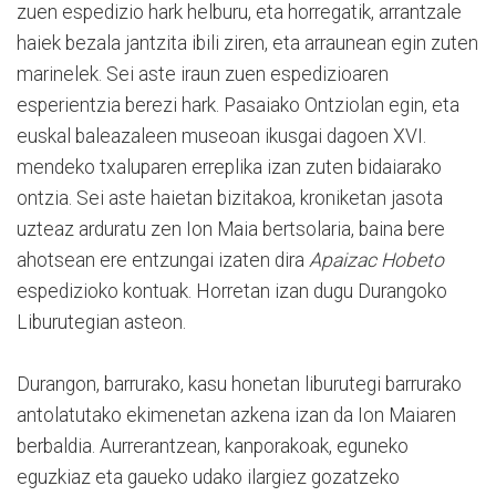
zuen espedizio hark helburu, eta horregatik, arrantzale
haiek bezala jantzita ibili ziren, eta arraunean egin zuten
marinelek. Sei aste iraun zuen espedizioaren
esperientzia berezi hark. Pasaiako Ontziolan egin, eta
euskal baleazaleen museoan ikusgai dagoen XVI.
mendeko txaluparen erreplika izan zuten bidaiarako
ontzia. Sei aste haietan bizitakoa, kroniketan jasota
uzteaz arduratu zen Ion Maia bertsolaria, baina bere
ahotsean ere entzungai izaten dira
Apaizac Hobeto
espedizioko kontuak. Horretan izan dugu Durangoko
Liburutegian asteon.
Durangon, barrurako, kasu honetan liburutegi barrurako
antolatutako ekimenetan azkena izan da Ion Maiaren
berbaldia. Aurrerantzean, kanporakoak, eguneko
eguzkiaz eta gaueko udako ilargiez gozatzeko