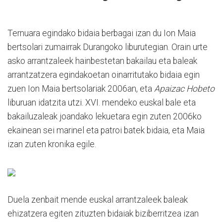
Ternuara egindako bidaia berbagai izan du Ion Maia
bertsolari zumairrak Durangoko liburutegian. Orain urte
asko arrantzaleek hainbestetan bakailau eta baleak
arrantzatzera egindakoetan oinarritutako bidaia egin
zuen Ion Maia bertsolariak 2006an, eta
Apaizac Hobeto
liburuan idatzita utzi. XVI. mendeko euskal bale eta
bakailuzaleak joandako lekuetara egin zuten 2006ko
ekainean sei marinel eta patroi batek bidaia, eta Maia
izan zuten kronika egile.
Duela zenbait mende euskal arrantzaleek baleak
ehizatzera egiten zituzten bidaiak biziberritzea izan