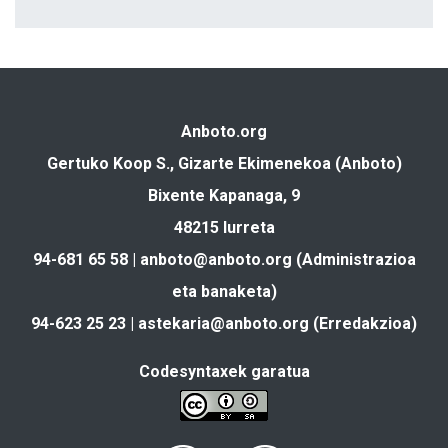
Anboto.org
Gertuko Koop S., Gizarte Ekimenekoa (Anboto)
Bixente Kapanaga, 9
48215 Iurreta
94-681 65 58 |
anboto@anboto.org
(Administrazioa
eta banaketa)
94-623 25 23 |
astekaria@anboto.org
(Erredakzioa)
Codesyntaxek garatua