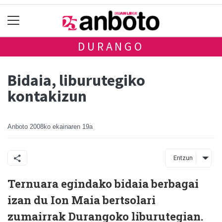
DURANGO
Bidaia, liburutegiko
kontakizun
Anboto
2008ko ekainaren 19a
Entzun
Ternuara egindako bidaia berbagai
izan du Ion Maia bertsolari
zumairrak Durangoko liburutegian.