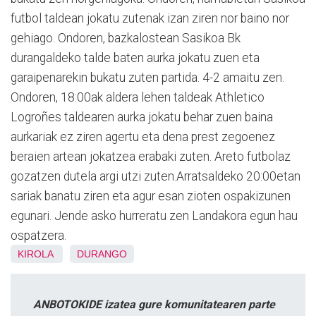
futbol taldean jokatu zutenak izan ziren nor baino nor
gehiago. Ondoren, bazkalostean Sasikoa Bk
durangaldeko talde baten aurka jokatu zuen eta
garaipenarekin bukatu zuten partida. 4-2 amaitu zen.
Ondoren, 18:00ak aldera lehen taldeak Athletico
Logroñes taldearen aurka jokatu behar zuen baina
aurkariak ez ziren agertu eta dena prest zegoenez
beraien artean jokatzea erabaki zuten. Areto futbolaz
gozatzen dutela argi utzi zuten.Arratsaldeko 20:00etan
sariak banatu ziren eta agur esan zioten ospakizunen
egunari. Jende asko hurreratu zen Landakora egun hau
ospatzera.
KIROLA
DURANGO
ANBOTOKIDE izatea gure komunitatearen parte