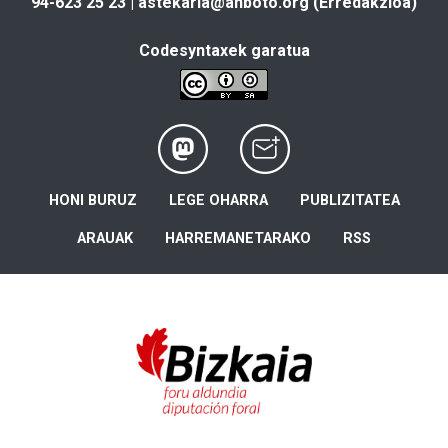
94-623 25 23 |
astekaria@anboto.org
(Erredakzioa)
Codesyntaxek garatua
HONI BURUZ
LEGE OHARRA
PUBLIZITATEA
ARAUAK
HARREMANETARAKO
RSS