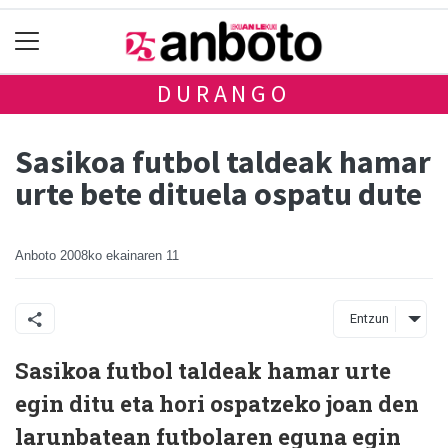
DURANGO
Sasikoa futbol taldeak hamar
urte bete dituela ospatu dute
Anboto
2008ko ekainaren 11
Entzun
Sasikoa futbol taldeak hamar urte
egin ditu eta hori ospatzeko joan den
larunbatean futbolaren eguna egin