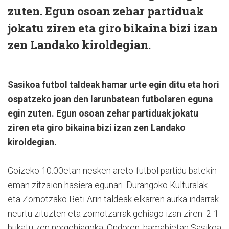
zuten. Egun osoan zehar partiduak
jokatu ziren eta giro bikaina bizi izan
zen Landako kiroldegian.
Sasikoa futbol taldeak hamar urte egin ditu eta hori
ospatzeko joan den larunbatean futbolaren eguna
egin zuten. Egun osoan zehar partiduak jokatu
ziren eta giro bikaina bizi izan zen Landako
kiroldegian.
Goizeko 10:00etan nesken areto-futbol partidu batekin
eman zitzaion hasiera egunari. Durangoko Kulturalak
eta Zornotzako Beti Arin taldeak elkarren aurka indarrak
neurtu zituzten eta zornotzarrak gehiago izan ziren. 2-1
bukatu zen norgehiagoka. Ondoren, hamabietan Sasikoa