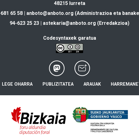
48215 Iurreta
-681 65 58 |
anboto@anboto.org
(Administrazioa eta banake
94-623 25 23 |
astekaria@anboto.org
(Erredakzioa)
Codesyntaxek garatua
LEGE OHARRA
PUBLIZITATEA
ARAUAK
HARREMANE