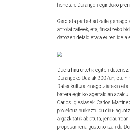
honetan, Durangon egindako pren
Gero eta parte-hartzaile gehiago 
antolatzaileek, eta, finkatzeko bi
datozen deialdietara euren ideia
Duela hiru urtetik egiten dutenez
Durangoko Udalak 2007an, eta hir
Balier kultura zinegotziarekin et
batera eginiko agerraldian azaldu
Carlos Iglesiasek. Carlos Martinez
proiektua aurkeztu du diru-lagunt
argazkitatik abiatuta, jendaurrea
proposamena gustuko izan du Dur