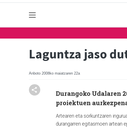
Laguntza jaso d
Anboto
2008ko maiatzaren 22a
Durangoko Udalaren 2
proiektuen aurkezpena
Artearen eta sorkuntzaren ingurua
durangarren egitasmoen artean e