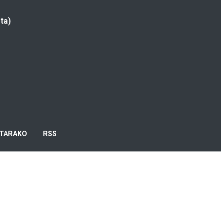
ta)
TARAKO
RSS