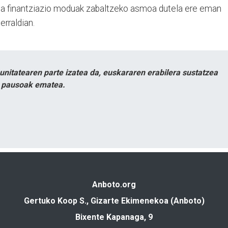
ina finantziazio moduak zabaltzeko asmoa dutela ere eman
gerraldian.
itatearen parte izatea da, euskararen erabilera sustatzea
n pausoak ematea.
Anboto.org
Gertuko Koop S., Gizarte Ekimenekoa (Anboto)
Bixente Kapanaga, 9