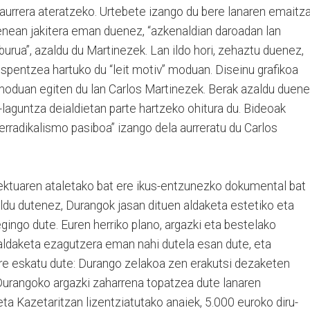
 aurrera ateratzeko. Urtebete izango du bere lanaren emaitz
nean jakitera eman duenez, “azkenaldian daroadan lan
lburua”, azaldu du Martinezek. Lan ildo hori, zehaztu duenez,
spentzea hartuko du “leit motiv” moduan. Diseinu grafikoa
 moduan egiten du lan Carlos Martinezek. Berak azaldu duene
u-laguntza deialdietan parte hartzeko ohitura du. Bideoak
rradikalismo pasiboa” izango dela aurreratu du Carlos
iektuaren ataletako bat ere ikus-entzunezko dokumental bat
aldu dutenez, Durangok jasan dituen aldaketa estetiko eta
egingo dute. Euren herriko plano, argazki eta bestelako
 aldaketa ezagutzera eman nahi dutela esan dute, eta
 ere eskatu dute: Durango zelakoa zen erakutsi dezaketen
 Durangoko argazki zaharrena topatzea dute lanaren
eta Kazetaritzan lizentziatutako anaiek, 5.000 euroko diru-