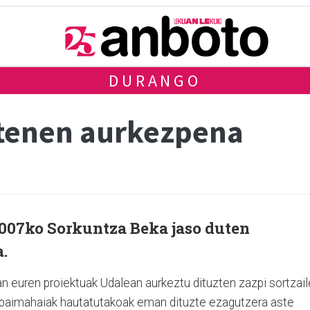
DURANGO
utenen aurkezpena
007ko Sorkuntza Beka jaso duten
.
n euren proiektuak Udalean aurkeztu dituzten zazpi sortzail
paimahaiak hautatutakoak eman dituzte ezagutzera aste