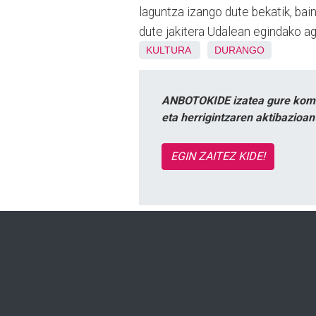
laguntza izango dute bekatik, ba
dute jakitera Udalean egindako a
KULTURA
DURANGO
ANBOTOKIDE izatea gure komun
eta herrigintzaren aktibazioa
EGIN ZAITEZ KIDE!