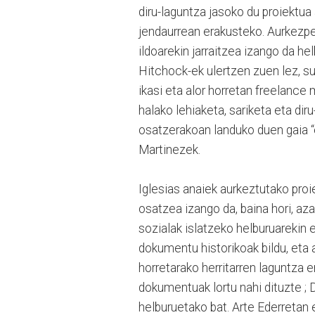
diru-laguntza jasoko du proiektua
jendaurrean erakusteko. Aurkezpe
ildoarekin jarraitzea izango da he
Hitchock-ek ulertzen zuen lez, su
ikasi eta alor horretan freelance
halako lehiaketa, sariketa eta dir
osatzerakoan landuko duen gaia “e
Martinezek.
Iglesias anaiek aurkeztutako pro
osatzea izango da, baina hori, az
sozialak islatzeko helburuarekin 
dokumentu historikoak bildu, eta
horretarako herritarren laguntza
dokumentuak lortu nahi dituzte ;
helburuetako bat. Arte Ederretan 