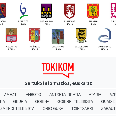
Gertuko informazioa, euskaraz
AMEZTI
ANBOTO
ANTXETA IRRATIA
ATARIA
AZP
TIA
GEURIA
GOIENA
GOIERRI TELEBISTA
GUAIXE
IZMENDI TELEBISTA
ORIO GUKA
TXINTXARRI
ZARAUT