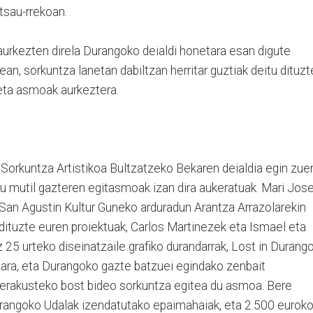
tsau-rrekoan.
aurkezten direla Durangoko deialdi honetara esan digute
dean, sorkuntza lanetan dabiltzan herritar guztiak deitu dituzt
 eta asmoak aurkeztera.
, Sorkuntza Artistikoa Bultzatzeko Bekaren deialdia egin zue
u mutil gazteren egitasmoak izan dira aukeratuak. Mari Jos
a San Agustin Kultur Guneko arduradun Arantza Arrazolarekin
 dituzte euren proiektuak, Carlos Martinezek eta Ismael eta
 25 urteko diseinatzaile grafiko durandarrak, Lost in Durang
zara, eta Durangoko gazte batzuei egindako zenbait
n erakusteko bost bideo sorkuntza egitea du asmoa. Bere
angoko Udalak izendatutako epaimahaiak, eta 2.500 eurok