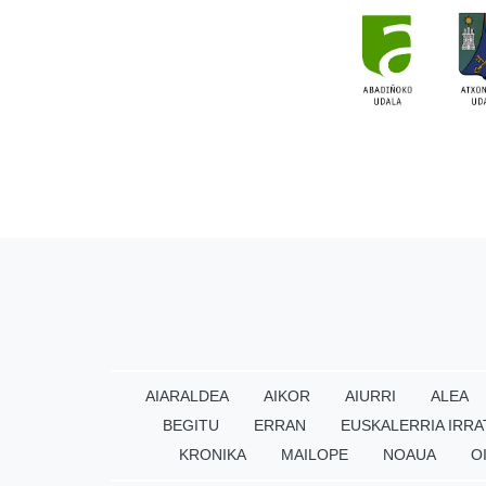
AIARALDEA
AIKOR
AIURRI
ALEA
BEGITU
ERRAN
EUSKALERRIA IRRA
KRONIKA
MAILOPE
NOAUA
O