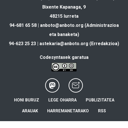
Bixente Kapanaga, 9
48215 Iurreta
94-681 65 58 |
anboto@anboto.org
(Administrazioa
eta banaketa)
94-623 25 23 |
astekaria@anboto.org
(Erredakzioa)
Codesyntaxek garatua
HONI BURUZ
LEGE OHARRA
PUBLIZITATEA
ARAUAK
HARREMANETARAKO
RSS