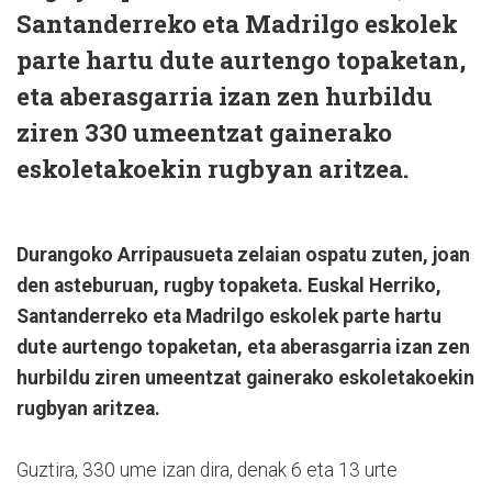
Santanderreko eta Madrilgo eskolek
parte hartu dute aurtengo topaketan,
eta aberasgarria izan zen hurbildu
ziren 330 umeentzat gainerako
eskoletakoekin rugbyan aritzea.
Durangoko Arripausueta zelaian ospatu zuten, joan
den asteburuan, rugby topaketa. Euskal Herriko,
Santanderreko eta Madrilgo eskolek parte hartu
dute aurtengo topaketan, eta aberasgarria izan zen
hurbildu ziren umeentzat gainerako eskoletakoekin
rugbyan aritzea.
Guztira, 330 ume izan dira, denak 6 eta 13 urte