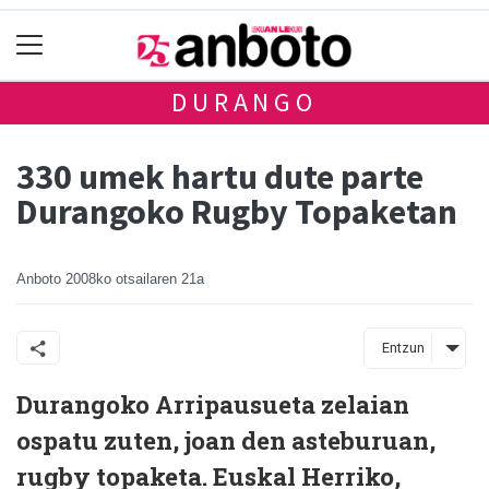
DURANGO
330 umek hartu dute parte
Durangoko Rugby Topaketan
Anboto
2008ko otsailaren 21a
Entzun
Durangoko Arripausueta zelaian
ospatu zuten, joan den asteburuan,
rugby topaketa. Euskal Herriko,