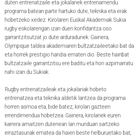
duten entrenatzaile eta jokalariek entrenamendu
programa batean parte hartuko dute, teknika eta erak
hobetzeko xedez. Kirolaren Euskal Akademiak Sukia
rugby eskolarengan izan duen konfidantza oso
garrantzitsutzat jo dute arduradunek. Gainera,
Olympique taldea akademiaren bultzatzaileetako bat da
eta horrek prestigio handia ematen dio. Beste hainbat
bultzatzaile garrantzitsu ere baditu eta hori azpimarratu
nahi izan du Sukiak.
Rugby entrenatzaileak eta jokalariak hobeto
entrenatzea eta teknika aldetik lantzea da programa
horren asmoa eta, bide batez, kirolari gazteen
errendimendua hobetzea. Gainera, kirolariek euren
karrera amaitzen dutenean lan munduan sartzeko
erraztasunak ematea da haien beste helburuetako bat,