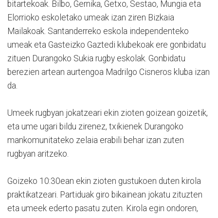
bitartekoak. Bilbo, Gernika, Getxo, Sestao, Mungia eta
Elorrioko eskoletako umeak izan ziren Bizkaia
Mailakoak. Santanderreko eskola independenteko
umeak eta Gasteizko Gaztedi klubekoak ere gonbidatu
zituen Durangoko Sukia rugby eskolak. Gonbidatu
berezien artean aurtengoa Madrilgo Cisneros kluba izan
da.
Umeek rugbyan jokatzeari ekin zioten goizean goizetik,
eta ume ugari bildu zirenez, txikienek Durangoko
mankomunitateko zelaia erabili behar izan zuten
rugbyan aritzeko.
Goizeko 10:30ean ekin zioten gustukoen duten kirola
praktikatzeari. Partiduak giro bikainean jokatu zituzten
eta umeek ederto pasatu zuten. Kirola egin ondoren,