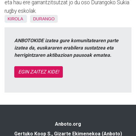
eta hau ere garrantzitsutzat jo du oso Durangoko Sukia
rugby eskolak.
KIROLA
DURANGO
ANBOTOKIDE izatea gure komunitatearen parte
izatea da, euskararen erabilera sustatzea eta
herrigintzaren aktibazioan pausoak ematea.
EGIN ZAITEZ KIDE!
Anboto.org
Gertuko Koop S., Gizarte Ekimenekoa (Anboto)