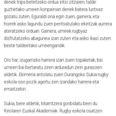
denek tripa betetzeko ordua iritsi zitzaien; talde
guztietako umeen konpainian denek batera luntxaz
gozatu zuten. Eguraldi ona egin zuen, gainera, eta
horrek asko lagundu zuen pentsatutako ekintzak aurrera
ateratzeko orduan. Gainera, umeek rugbyaz
disfrutatzeko abagunea izan zuten eta asko ikasi zuten
beste taldeetako umeengandik.
Oro har, izugarrizko harrera izan zuen topaketak, bai
umeen bai bertaratu ziren arduradun zein gurasoen
aldetik. Ekimena antolatu zuen Durangoko Sukia rugby
eskola oso pozik agertu zen izandako harrera eta
emaitzekin.
Sukia, bere aldetik, Miarritzera gonbidatu berri du
Kirolaren Euskal Akademiak. Rugby eskola osatzen