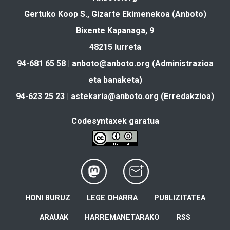
Gertuko Koop S., Gizarte Ekimenekoa (Anboto)
Bixente Kapanaga, 9
48215 Iurreta
94-681 65 58 |
anboto@anboto.org
(Administrazioa
eta banaketa)
94-623 25 23 |
astekaria@anboto.org
(Erredakzioa)
Codesyntaxek garatua
HONI BURUZ
LEGE OHARRA
PUBLIZITATEA
ARAUAK
HARREMANETARAKO
RSS