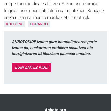
errepertorio berdina erabiltzea. Sakontasun komiko-
tragikoa oso modu naturalean daramate han. Betidanik
erakarri izan nau hango musikak eta literaturak.
KULTURA
DURANGO
ANBOTOKIDE izatea gure komunitatearen parte
izatea da, euskararen erabilera sustatzea eta
herrigintzaren aktibazioan pausoak ematea.
EGIN ZAITEZ KIDE!
Anboto.org