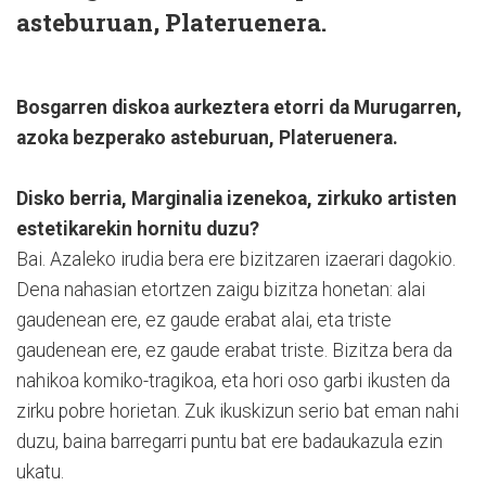
asteburuan, Plateruenera.
Bosgarren diskoa aurkeztera etorri da Murugarren,
azoka bezperako asteburuan, Plateruenera.
Disko berria, Marginalia izenekoa, zirkuko artisten
estetikarekin hornitu duzu?
Bai. Azaleko irudia bera ere bizitzaren izaerari dagokio.
Dena nahasian etortzen zaigu bizitza honetan: alai
gaudenean ere, ez gaude erabat alai, eta triste
gaudenean ere, ez gaude erabat triste. Bizitza bera da
nahikoa komiko-tragikoa, eta hori oso garbi ikusten da
zirku pobre horietan. Zuk ikuskizun serio bat eman nahi
duzu, baina barregarri puntu bat ere badaukazula ezin
ukatu.