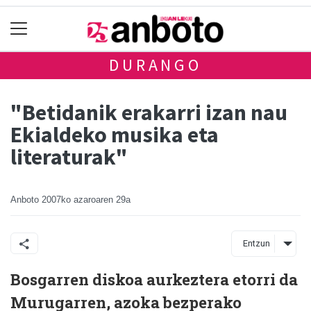
DURANGO
"Betidanik erakarri izan nau
Ekialdeko musika eta
literaturak"
Anboto
2007ko azaroaren 29a
Entzun
Bosgarren diskoa aurkeztera etorri da
Murugarren, azoka bezperako