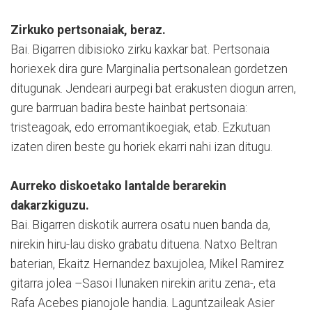
Zirkuko pertsonaiak, beraz.
Bai. Bigarren dibisioko zirku kaxkar bat. Pertsonaia
horiexek dira gure Marginalia pertsonalean gordetzen
ditugunak. Jendeari aurpegi bat erakusten diogun arren,
gure barrruan badira beste hainbat pertsonaia:
tristeagoak, edo erromantikoegiak, etab. Ezkutuan
izaten diren beste gu horiek ekarri nahi izan ditugu.
Aurreko diskoetako lantalde berarekin
dakarzkiguzu.
Bai. Bigarren diskotik aurrera osatu nuen banda da,
nirekin hiru-lau disko grabatu dituena. Natxo Beltran
baterian, Ekaitz Hernandez baxujolea, Mikel Ramirez
gitarra jolea –Sasoi Ilunaken nirekin aritu zena-, eta
Rafa Acebes pianojole handia. Laguntzaileak Asier