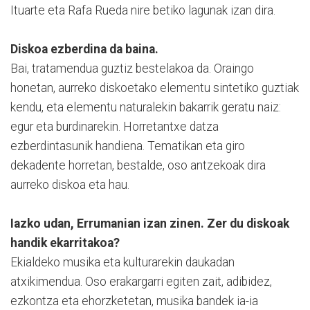
Ituarte eta Rafa Rueda nire betiko lagunak izan dira.
Diskoa ezberdina da baina.
Bai, tratamendua guztiz bestelakoa da. Oraingo
honetan, aurreko diskoetako elementu sintetiko guztiak
kendu, eta elementu naturalekin bakarrik geratu naiz:
egur eta burdinarekin. Horretantxe datza
ezberdintasunik handiena. Tematikan eta giro
dekadente horretan, bestalde, oso antzekoak dira
aurreko diskoa eta hau.
Iazko udan, Errumanian izan zinen. Zer du diskoak
handik ekarritakoa?
Ekialdeko musika eta kulturarekin daukadan
atxikimendua. Oso erakargarri egiten zait, adibidez,
ezkontza eta ehorzketetan, musika bandek ia-ia