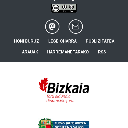
HONI BURUZ
LEGE OHARRA
PUBLIZITATEA
ARAUAK
HARREMANETARAKO
RSS