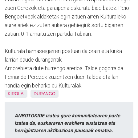
zuen Cerezok eta garaipena eskuratu bide batez. Peio
Bengoetxeak aldaketak egin zituen arren Kulturaleko
aurrelariek ez zuten aukera gehiegirik sortu bigarren
zatian. 0-1 amaitu zen partida Tabiran.
Kulturala hamaseigarren postuan da orain eta kinka
larrian daude durangarrak.
Amorebieta dute hurrengo arerioa. Talde gogorra da
Fernando Perezek zuzentzen duen taldea eta lan
handia egin beharko du Kulturalak.
KIROLA
DURANGO
ANBOTOKIDE izatea gure komunitatearen parte
izatea da, euskararen erabilera sustatzea eta
herrigintzaren aktibazioan pausoak ematea.