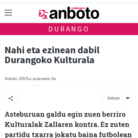
DURANGO
Nahi eta ezinean dabil
Durangoko Kulturala
Anboto
2007ko azaroaren 6a
Entzun
Asteburuan galdu egin zuen berriro
Kulturalak Zallaren kontra. Ez zuten
partidu txarra jokatu baina futbolean