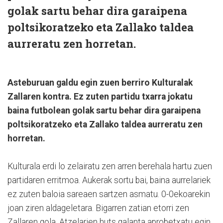
golak sartu behar dira garaipena
poltsikoratzeko eta Zallako taldea
aurreratu zen horretan.
Asteburuan galdu egin zuen berriro Kulturalak
Zallaren kontra. Ez zuten partidu txarra jokatu
baina futbolean golak sartu behar dira garaipena
poltsikoratzeko eta Zallako taldea aurreratu zen
horretan.
Kulturala erdi lo zelairatu zen arren berehala hartu zuen
partidaren erritmoa. Aukerak sortu bai, baina aurrelariek
ez zuten baloia sareaen sartzen asmatu. 0-0ekoarekin
joan ziren aldageletara. Bigarren zatian etorri zen
Zallaren gola. Atzelarien huts galanta aprobetxatu egin