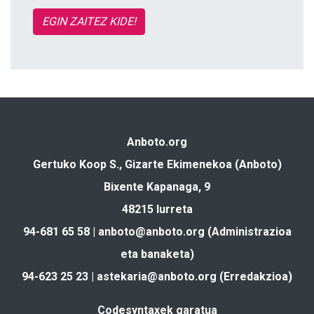
EGIN ZAITEZ KIDE!
Anboto.org
Gertuko Koop S., Gizarte Ekimenekoa (Anboto)
Bixente Kapanaga, 9
48215 Iurreta
94-681 65 58 |
anboto@anboto.org
(Administrazioa
eta banaketa)
94-623 25 23 |
astekaria@anboto.org
(Erredakzioa)
Codesyntaxek garatua