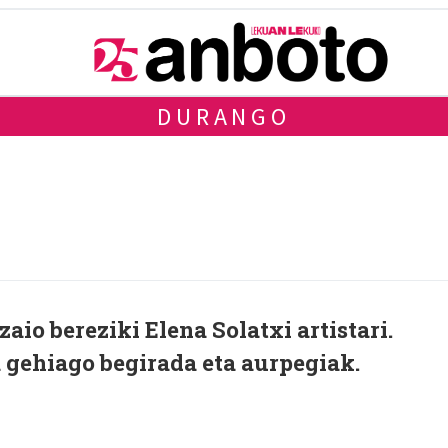
DURANGO
aio bereziki Elena Solatxi artistari.
a gehiago begirada eta aurpegiak.