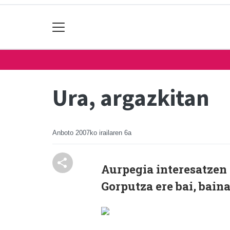
Ura, argazkitan
Anboto
2007ko irailaren 6a
Aurpegia interesatzen z
Gorputza ere bai, bain