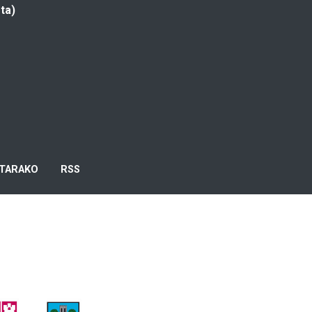
ta)
TARAKO
RSS