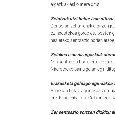
argazkiak asko atera ditut.
Zeintzuk utzi behar izan dituzu
Denboran zehar lanak argitzen joa
ezinbestekoa gorde eta bestea gar
hasierako sentsazio horien arabera
Zelakoa izan da argazkiak ater
Min sentsazio hori ulertu dezake
Nire etxeko bainu gelan egin ditu
Erakusketa gehiago egindakoa 
Aurrekoa tintaz egindakoa zen, ura
ere. Bilbo, Eibar eta Getxon egin i
Zer sentsazio sortzen dizkizu a