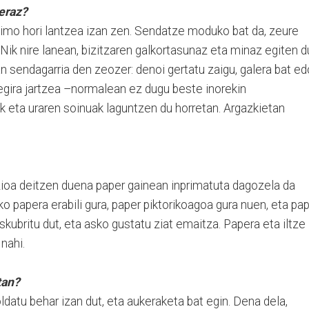
eraz?
imo hori lantzea izan zen. Sendatze moduko bat da, zeure
 Nik nire lanean, bizitzaren galkortasunaz eta minaz egiten d
n sendagarria den zeozer: denoi gertatu zaigu, galera bat ed
begira jartzea –normalean ez dugu beste inorekin
k eta uraren soinuak laguntzen du horretan. Argazkietan
tzioa deitzen duena paper gainean inprimatuta dagozela da
o papera erabili gura, paper piktorikoagoa gura nuen, eta pa
kubritu dut, eta asko gustatu ziat emaitza. Papera eta iltze
nahi.
tan?
datu behar izan dut, eta aukeraketa bat egin. Dena dela,