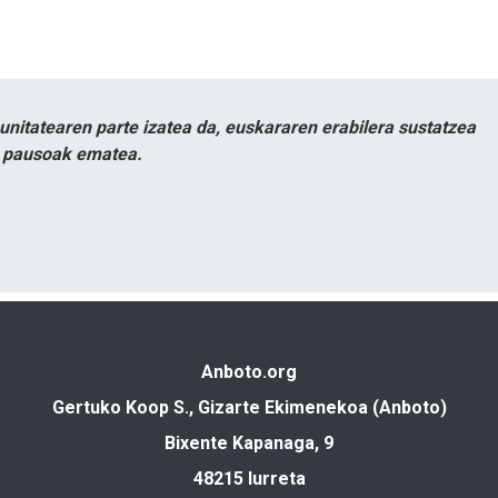
itatearen parte izatea da, euskararen erabilera sustatzea
n pausoak ematea.
Anboto.org
Gertuko Koop S., Gizarte Ekimenekoa (Anboto)
Bixente Kapanaga, 9
48215 Iurreta