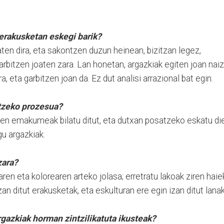
 erakusketan eskegi barik?
ten dira, eta sakontzen duzun heinean, bizitzan legez,
bitzen joaten zara. Lan honetan, argazkiak egiten joan naiz
, eta garbitzen joan da. Ez dut analisi arrazional bat egin.
atzeko prozesua?
ten emakumeak bilatu ditut, eta dutxan posatzeko eskatu die
gu argazkiak.
zara?
ren eta kolorearen arteko jolasa; erretratu lakoak ziren haie
zan ditut erakusketak, eta eskulturan ere egin izan ditut lanak
rgazkiak horman zintzilikatuta ikusteak?