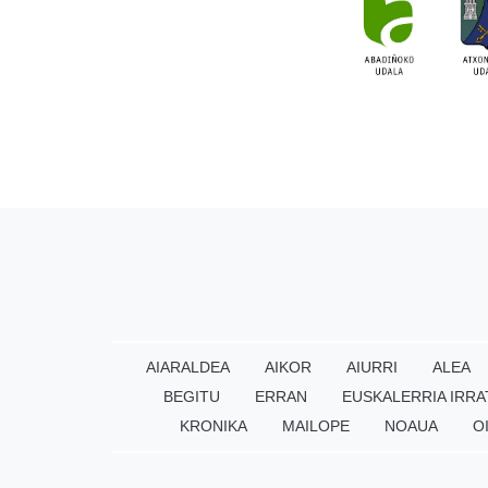
AIARALDEA
AIKOR
AIURRI
ALEA
BEGITU
ERRAN
EUSKALERRIA IRRA
KRONIKA
MAILOPE
NOAUA
O