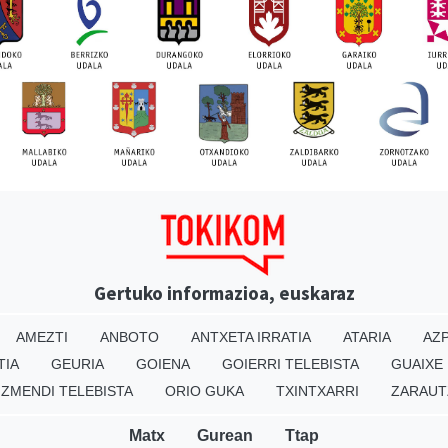
Gertuko informazioa, euskaraz
AMEZTI
ANBOTO
ANTXETA IRRATIA
ATARIA
AZP
TIA
GEURIA
GOIENA
GOIERRI TELEBISTA
GUAIXE
IZMENDI TELEBISTA
ORIO GUKA
TXINTXARRI
ZARAUT
Matx
Gurean
Ttap