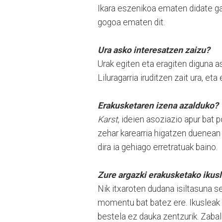
Ikara eszenikoa ematen didate ga
gogoa ematen dit.
Ura asko interesatzen zaizu?
Urak egiten eta eragiten diguna as
Liluragarria iruditzen zait ura, e
Erakusketaren izena azalduko?
Karst
, ideien asoziazio apur bat
zehar karearria higatzen duenean 
dira ia gehiago erretratuak baino.
Zure argazki erakusketako ikus
Nik itxaroten dudana isiltasuna s
momentu bat batez ere. Ikusleak
bestela ez dauka zentzurik. Zabal