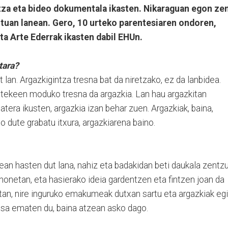
tza eta bideo dokumentala ikasten. Nikaraguan egon ze
utuan lanean. Gero, 10 urteko parentesiaren ondoren,
eta Arte Ederrak ikasten dabil EHUn.
tara?
t lan. Argazkigintza tresna bat da niretzako, ez da lanbidea.
itekeen moduko tresna da argazkia. Lan hau argazkitan
tera ikusten, argazkia izan behar zuen. Argazkiak, baina,
go dute grabatu itxura, argazkiarena baino.
ean hasten dut lana, nahiz eta badakidan beti daukala zentz
 honetan, eta hasierako ideia gardentzen eta fintzen joan da
tan, nire inguruko emakumeak dutxan sartu eta argazkiak eg
usa ematen du, baina atzean asko dago.