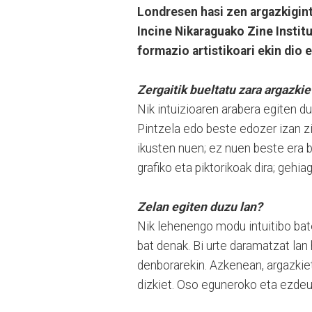
Londresen hasi zen argazkigin
Incine Nikaraguako Zine Instit
formazio artistikoari ekin dio 
Zergaitik bueltatu zara argazkie
Nik intuizioaren arabera egiten du
Pintzela edo beste edozer izan z
ikusten nuen; ez nuen beste era ba
grafiko eta piktorikoak dira; gehia
Zelan egiten duzu lan?
Nik lehenengo modu intuitibo bat
bat denak. Bi urte daramatzat lan
denborarekin. Azkenean, argazkie
dizkiet. Oso eguneroko eta ezde