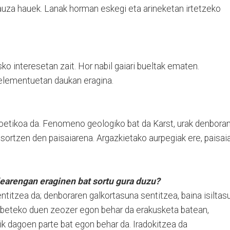
uza hauek. Lanak horman eskegi eta arineketan irtetzeko
ko interesetan zait. Hor nabil gaiari bueltak ematen.
ta elementuetan daukan eragina.
 poetikoa da. Fenomeno geologiko bat da Karst, urak denbora
sortzen den paisaiarena. Argazkietako aurpegiak ere, paisai
learengan eraginen bat sortu gura duzu?
entitzea da; denboraren galkortasuna sentitzea, baina isiltas
 beteko duen zeozer egon behar da erakusketa batean,
ik dagoen parte bat egon behar da. Iradokitzea da