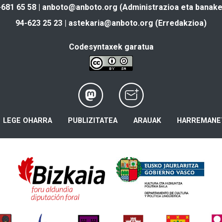
-681 65 58 |
anboto@anboto.org
(Administrazioa eta banake
94-623 25 23 |
astekaria@anboto.org
(Erredakzioa)
Codesyntaxek garatua
LEGE OHARRA
PUBLIZITATEA
ARAUAK
HARREMANE