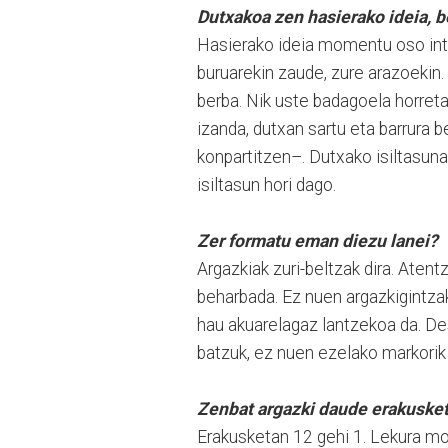
Dutxakoa zen hasierako ideia, b
Hasierako ideia momentu oso int
buruarekin zaude, zure arazoekin.
berba. Nik uste badagoela horreta
izanda, dutxan sartu eta barrura 
konpartitzen–. Dutxako isiltasuna
isiltasun hori dago.
Zer formatu eman diezu lanei?
Argazkiak zuri-beltzak dira. Aten
beharbada. Ez nuen argazkigintzak
hau akuarelagaz lantzekoa da. Des
batzuk, ez nuen ezelako markorik 
Zenbat argazki daude erakuske
Erakusketan 12 gehi 1. Lekura mol