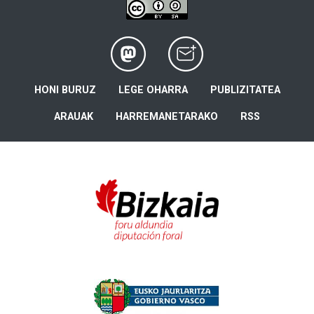
HONI BURUZ
LEGE OHARRA
PUBLIZITATEA
ARAUAK
HARREMANETARAKO
RSS