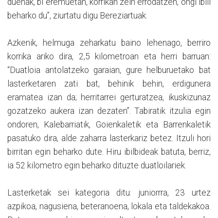
duenak, bi eremuetan, korrikan zein errodatzen, ongi ibili
beharko du”, ziurtatu digu Bereziartuak.
Azkenik, helmuga zeharkatu baino lehenago, berriro
korrika ariko dira, 2,5 kilometroan eta herri barruan:
“Duatloia antolatzeko garaian, gure helburuetako bat
lasterketaren zati bat, behinik behin, erdigunera
eramatea izan da; herritarrei gerturatzea, ikuskizunaz
gozatzeko aukera izan dezaten”. Tabiratik itzulia egin
ondoren, Kalebarriatik, Goienkaletik eta Barrenkaletik
pasatuko dira, alde zaharra lasterkariz betez. Itzuli hori
birritan egin beharko dute. Hiru ibilbideak batuta, berriz,
ia 52 kilometro egin beharko dituzte duatloilariek.
Lasterketak sei kategoria ditu: juniorrra, 23 urtez
azpikoa, nagusiena, beteranoena, lokala eta taldekakoa.