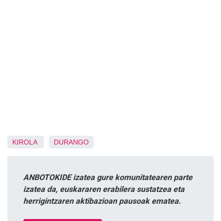
KIROLA
DURANGO
ANBOTOKIDE izatea gure komunitatearen parte
izatea da, euskararen erabilera sustatzea eta
herrigintzaren aktibazioan pausoak ematea.