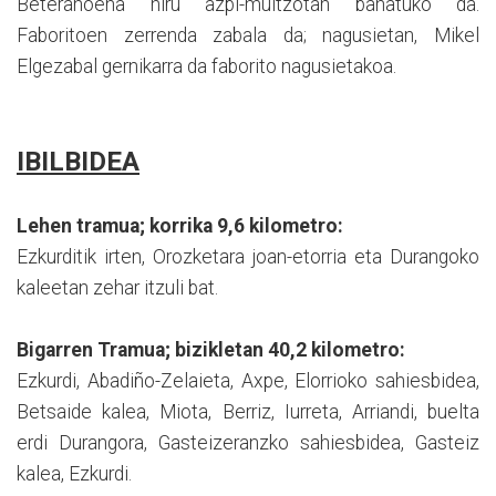
Beteranoena hiru azpi-multzotan banatuko da.
Faboritoen zerrenda zabala da; nagusietan, Mikel
Elgezabal gernikarra da faborito nagusietakoa.
IBILBIDEA
Lehen tramua; korrika 9,6 kilometro:
Ezkurditik irten, Orozketara joan-etorria eta Durangoko
kaleetan zehar itzuli bat.
Bigarren Tramua; bizikletan 40,2 kilometro:
Ezkurdi, Abadiño-Zelaieta, Axpe, Elorrioko sahiesbidea,
Betsaide kalea, Miota, Berriz, Iurreta, Arriandi, buelta
erdi Durangora, Gasteizeranzko sahiesbidea, Gasteiz
kalea, Ezkurdi.