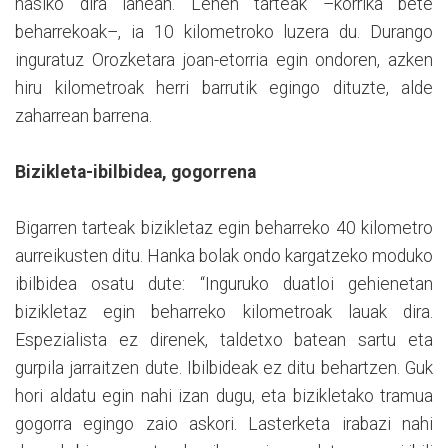
hasiko dira lanean. Lehen tarteak –korrika bete
beharrekoak–, ia 10 kilometroko luzera du. Durango
inguratuz Orozketara joan-etorria egin ondoren, azken
hiru kilometroak herri barrutik egingo dituzte, alde
zaharrean barrena.
Bizikleta-ibilbidea, gogorrena
Bigarren tarteak bizikletaz egin beharreko 40 kilometro
aurreikusten ditu. Hanka bolak ondo kargatzeko moduko
ibilbidea osatu dute: “Inguruko duatloi gehienetan
bizikletaz egin beharreko kilometroak lauak dira.
Espezialista ez direnek, taldetxo batean sartu eta
gurpila jarraitzen dute. Ibilbideak ez ditu behartzen. Guk
hori aldatu egin nahi izan dugu, eta bizikletako tramua
gogorra egingo zaio askori. Lasterketa irabazi nahi