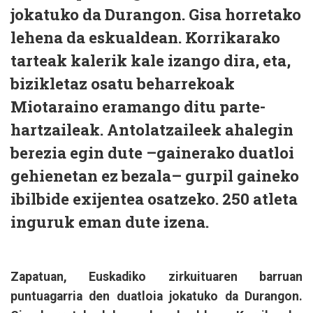
jokatuko da Durangon. Gisa horretako
lehena da eskualdean. Korrikarako
tarteak kalerik kale izango dira, eta,
bizikletaz osatu beharrekoak
Miotaraino eramango ditu parte-
hartzaileak. Antolatzaileek ahalegin
berezia egin dute –gainerako duatloi
gehienetan ez bezala– gurpil gaineko
ibilbide exijentea osatzeko. 250 atleta
inguruk eman dute izena.
Zapatuan, Euskadiko zirkuituaren barruan
puntuagarria den duatloia jokatuko da Durangon.