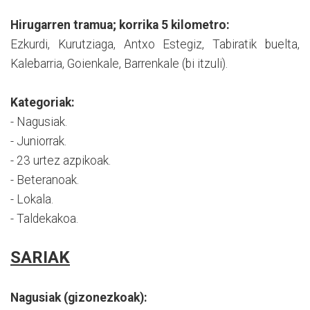
Hirugarren tramua; korrika 5 kilometro:
Ezkurdi, Kurutziaga, Antxo Estegiz, Tabiratik buelta,
Kalebarria, Goienkale, Barrenkale (bi itzuli).
Kategoriak:
- Nagusiak.
- Juniorrak.
- 23 urtez azpikoak.
- Beteranoak.
- Lokala.
- Taldekakoa.
SARIAK
Nagusiak (gizonezkoak):