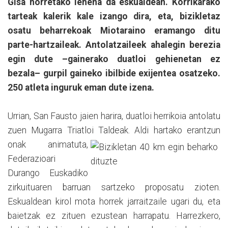
Gisa horretako lehena da eskualdean. Korrikarako
tarteak kalerik kale izango dira, eta, bizikletaz
osatu beharrekoak Miotaraino eramango ditu
parte-hartzaileak. Antolatzaileek ahalegin berezia
egin dute –gainerako duatloi gehienetan ez
bezala– gurpil gaineko ibilbide exijentea osatzeko.
250 atleta inguruk eman dute izena.
Urrian, San Fausto jaien harira, duatloi herrikoia antolatu
zuen Mugarra Triatloi Taldeak. Aldi
hartako erantzun
onak animatuta,
Federazioari
Durango Euskadiko
zirkuituaren barruan sartzeko proposatu zioten.
Eskualdean kirol mota horrek jarraitzaile ugari du, eta
baietzak ez zituen ezustean harrapatu. Harrezkero,