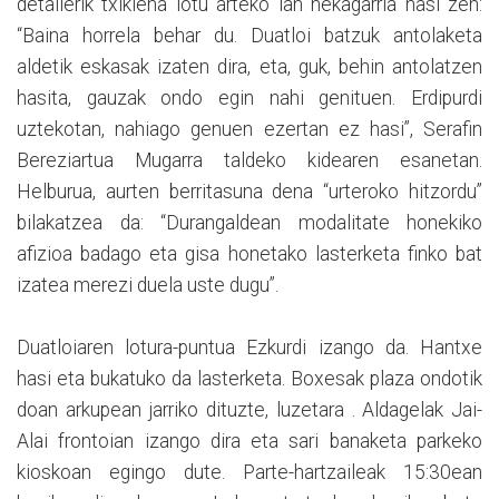
detailerik txikiena lotu arteko lan nekagarria hasi zen:
“Baina horrela behar du. Duatloi batzuk antolaketa
aldetik eskasak izaten dira, eta, guk, behin antolatzen
hasita, gauzak ondo egin nahi genituen. Erdipurdi
uztekotan, nahiago genuen ezertan ez hasi”, Serafin
Bereziartua Mugarra taldeko kidearen esanetan.
Helburua, aurten berritasuna dena “urteroko hitzordu”
bilakatzea da: “Durangaldean modalitate honekiko
afizioa badago eta gisa honetako lasterketa finko bat
izatea merezi duela uste dugu”.
Duatloiaren lotura-puntua Ezkurdi izango da. Hantxe
hasi eta bukatuko da lasterketa. Boxesak plaza ondotik
doan arkupean jarriko dituzte, luzetara . Aldagelak Jai-
Alai frontoian izango dira eta sari banaketa parkeko
kioskoan egingo dute. Parte-hartzaileak 15:30ean