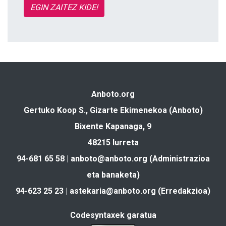
EGIN ZAITEZ KIDE!
Anboto.org
Gertuko Koop S., Gizarte Ekimenekoa (Anboto)
Bixente Kapanaga, 9
48215 Iurreta
94-681 65 58 |
anboto@anboto.org
(Administrazioa
eta banaketa)
94-623 25 23 |
astekaria@anboto.org
(Erredakzioa)
Codesyntaxek garatua