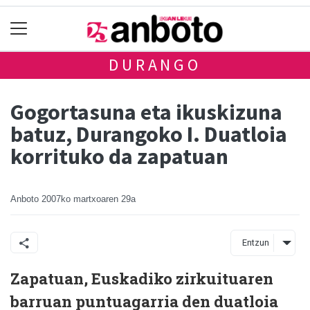
DURANGO
Gogortasuna eta ikuskizuna
batuz, Durangoko I. Duatloia
korrituko da zapatuan
Anboto
2007ko martxoaren 29a
Entzun
Zapatuan, Euskadiko zirkuituaren
barruan puntuagarria den duatloia