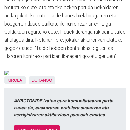
bisitatuko dute, eta etxeko azken partida Rekalderen
aurka jokatuko dute. Talde hauek biek hirugarren eta
bosgarren daude sailkaturik, hurrenez hurren. Liga
Galdakaon agurtuko dute. Hauek durangarrak baino talde
ahulagoa dira. Nolanahi ere, jokalariak erronkari ekiteko
gogoz daude: “Talde hobeen kontra ikasi egiten da.
Haroren kontrako partidan ikaragarri gozatu genuen”.
KIROLA
DURANGO
ANBOTOKIDE izatea gure komunitatearen parte
izatea da, euskararen erabilera sustatzea eta
herrigintzaren aktibazioan pausoak ematea.