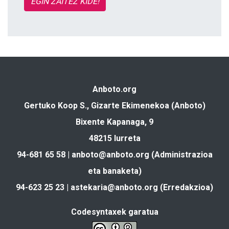
EGIN ZAITEZ KIDE!
Anboto.org
Gertuko Koop S., Gizarte Ekimenekoa (Anboto)
Bixente Kapanaga, 9
48215 Iurreta
94-681 65 58 |
anboto@anboto.org
(Administrazioa
eta banaketa)
94-623 25 23 |
astekaria@anboto.org
(Erredakzioa)
Codesyntaxek garatua