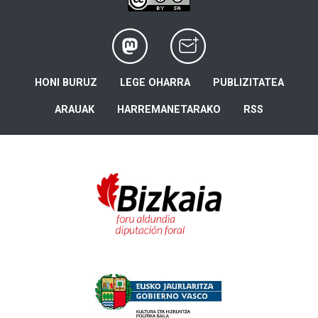
HONI BURUZ
LEGE OHARRA
PUBLIZITATEA
ARAUAK
HARREMANETARAKO
RSS