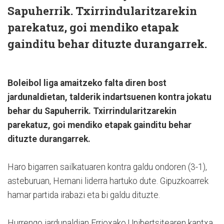
Sapuherrik. Txirrindularitzarekin
parekatuz, goi mendiko etapak
gainditu behar dituzte durangarrek.
Boleibol liga amaitzeko falta diren bost
jardunaldietan, talderik indartsuenen kontra jokatu
behar du Sapuherrik. Txirrindularitzarekin
parekatuz, goi mendiko etapak gainditu behar
dituzte durangarrek.
Haro bigarren sailkatuaren kontra galdu ondoren (3-1),
asteburuan, Hernani liderra hartuko dute. Gipuzkoarrek
hamar partida irabazi eta bi galdu dituzte.
Hurrengo jardunaldian Errioxako Unibertsitearen kantxa