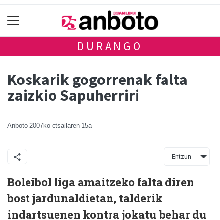
DURANGO
Koskarik gogorrenak falta
zaizkio Sapuherriri
Anboto
2007ko otsailaren 15a
Entzun
Boleibol liga amaitzeko falta diren
bost jardunaldietan, talderik
indartsuenen kontra jokatu behar du