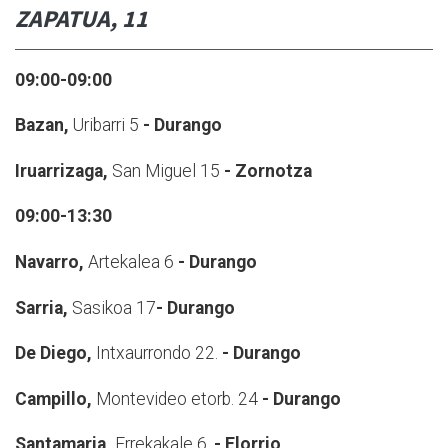
ZAPATUA, 11
09:00-09:00
Bazan,
Uribarri 5
- Durango
Iruarrizaga,
San Miguel 15
- Zornotza
09:00-13:30
Navarro,
Artekalea 6
- Durango
Sarria,
Sasikoa 17
- Durango
De Diego,
Intxaurrondo 22.
- Durango
Campillo,
Montevideo etorb. 24
- Durango
Santamaria,
Errekakale 6.
- Elorrio