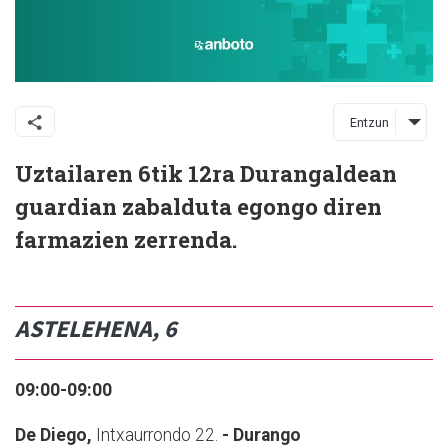
Entzun
Uztailaren 6tik 12ra Durangaldean
guardian zabalduta egongo diren
farmazien zerrenda.
ASTELEHENA, 6
09:00-09:00
De Diego,
Intxaurrondo 22.
- Durango