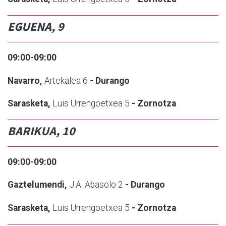
EGUENA, 9
09:00-09:00
Navarro,
Artekalea 6
- Durango
Sarasketa,
Luis Urrengoetxea 5
- Zornotza
BARIKUA, 10
09:00-09:00
Gaztelumendi,
J.A. Abasolo 2
- Durango
Sarasketa,
Luis Urrengoetxea 5
- Zornotza