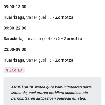
09:00-13:30
Iruarrizaga,
San Miguel 15
- Zornotza
09:00-22:00
Sarasketa,
Luis Urrengoetxea 5
- Zornotza
22:00-09:00
Iruarrizaga,
San Miguel 15
- Zornotza
GIZARTEA
ANBOTOKIDE izatea gure komunitatearen parte
izatea da, euskararen erabilera sustatzea eta
herrigintzaren aktibazioan pausoak ematea.