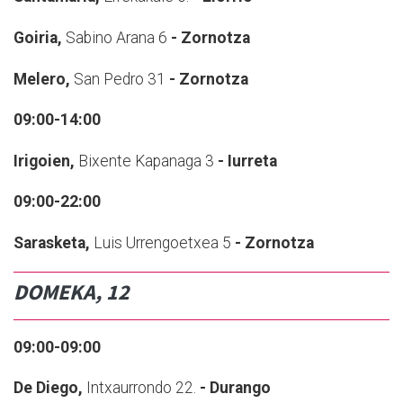
Goiria,
Sabino Arana 6
- Zornotza
Melero,
San Pedro 31
- Zornotza
09:00-14:00
Irigoien,
Bixente Kapanaga 3
- Iurreta
09:00-22:00
Sarasketa,
Luis Urrengoetxea 5
- Zornotza
DOMEKA, 12
09:00-09:00
De Diego,
Intxaurrondo 22.
- Durango