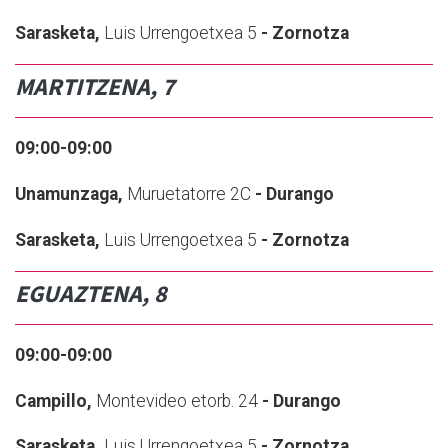
Sarasketa,
Luis Urrengoetxea 5
- Zornotza
MARTITZENA, 7
09:00-09:00
Unamunzaga,
Muruetatorre 2C
- Durango
Sarasketa,
Luis Urrengoetxea 5
- Zornotza
EGUAZTENA, 8
09:00-09:00
Campillo,
Montevideo etorb. 24
- Durango
Sarasketa,
Luis Urrengoetxea 5
- Zornotza