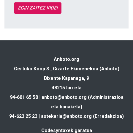
EGIN ZAITEZ KIDE!
Anboto.org
Gertuko Koop S., Gizarte Ekimenekoa (Anboto)
Bixente Kapanaga, 9
48215 Iurreta
94-681 65 58 |
anboto@anboto.org
(Administrazioa
eta banaketa)
94-623 25 23 |
astekaria@anboto.org
(Erredakzioa)
Codesyntaxek garatua