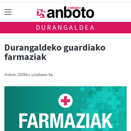
DURANGALDEA
Durangaldeko guardiako
farmaziak
Anboto
2026ko uztailaren 6a