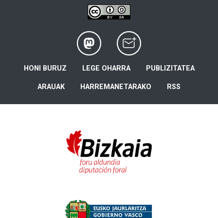
HONI BURUZ
LEGE OHARRA
PUBLIZITATEA
ARAUAK
HARREMANETARAKO
RSS