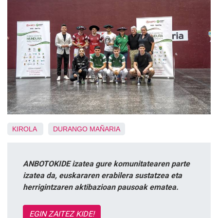
KIROLA
DURANGO
MAÑARIA
ANBOTOKIDE izatea gure komunitatearen parte
izatea da, euskararen erabilera sustatzea eta
herrigintzaren aktibazioan pausoak ematea.
EGIN ZAITEZ KIDE!