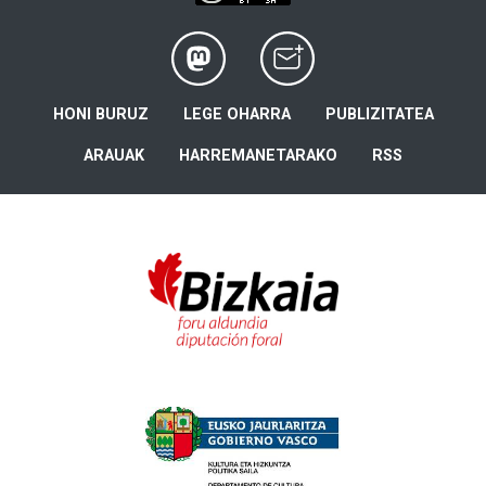
HONI BURUZ
LEGE OHARRA
PUBLIZITATEA
ARAUAK
HARREMANETARAKO
RSS