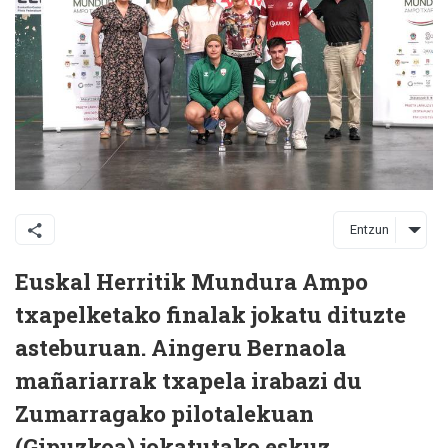
Entzun
Euskal Herritik Mundura Ampo
txapelketako finalak jokatu dituzte
asteburuan. Aingeru Bernaola
mañariarrak txapela irabazi du
Zumarragako pilotalekuan
(Gipuzkoa) jokatutako eskuz