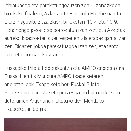
lehiatuagoa eta parekatuagoa izan zen. Gizonezkoen
binakako finalean, Azketa eta Bernaola Etxeberria eta
Elorzi nagusitu zitzaizkien, bi jokotan: 10-4 eta 10-9.
Lehenengo jokoa oso borrokatua izan zen, eta Azketak
aurreko koadroetan duen esperientzia erabakigarria izan
zen. Bigarren jokoa parekatuagoa izan zen, eta tanto
luze eta landuak ikusi ziren.
Euskadiko Pilota Federakuntza eta AMPO enpresa dira
Euskal Herritik Mundura AMPO txapelketaren
anolatzaileak. Txapelketa hori Euskal Pilota
Selekzioaren prestaketa prozesuaren barruan kokatu
dute, urrian Argentinan jokatuko den Munduko
Txapelketari begira.