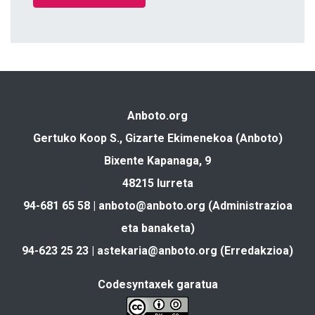
Anboto.org
Gertuko Koop S., Gizarte Ekimenekoa (Anboto)
Bixente Kapanaga, 9
48215 Iurreta
94-681 65 58 |
anboto@anboto.org
(Administrazioa
eta banaketa)
94-623 25 23 |
astekaria@anboto.org
(Erredakzioa)
Codesyntaxek garatua