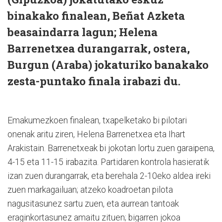
binakako finalean, Beñat Azketa
beasaindarra lagun; Helena
Barrenetxea durangarrak, ostera,
Burgun (Araba) jokaturiko banakako
zesta-puntako finala irabazi du.
Emakumezkoen finalean, txapelketako bi pilotari
onenak aritu ziren, Helena Barrenetxea eta Ihart
Arakistain. Barrenetxeak bi jokotan lortu zuen garaipena,
4-15 eta 11-15 irabazita. Partidaren kontrola hasieratik
izan zuen durangarrak, eta berehala 2-10eko aldea ireki
zuen markagailuan; atzeko koadroetan pilota
nagusitasunez sartu zuen, eta aurrean tantoak
eraginkortasunez amaitu zituen; bigarren jokoa