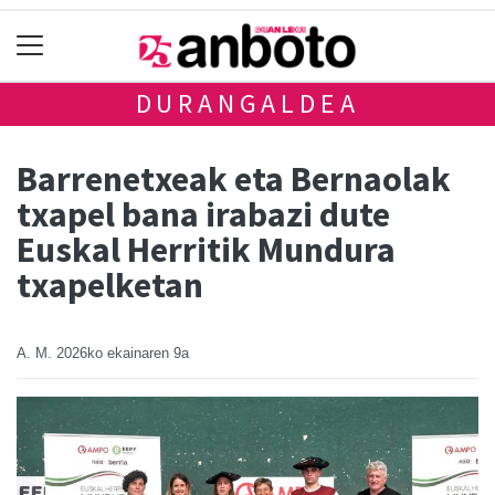
DURANGALDEA
Barrenetxeak eta Bernaolak
txapel bana irabazi dute
Euskal Herritik Mundura
txapelketan
A. M.
2026ko ekainaren 9a