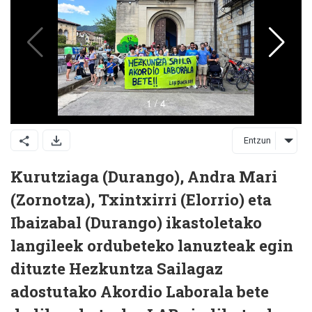
Entzun
Kurutziaga (Durango), Andra Mari
(Zornotza), Txintxirri (Elorrio) eta
Ibaizabal (Durango) ikastoletako
langileek ordubeteko lanuzteak egin
dituzte Hezkuntza Sailagaz
adostutako Akordio Laborala bete