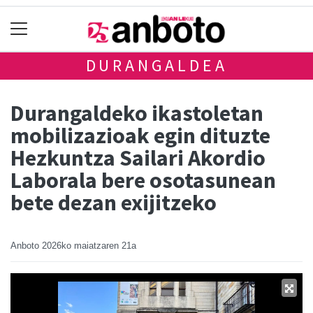
DURANGALDEA
Durangaldeko ikastoletan
mobilizazioak egin dituzte
Hezkuntza Sailari Akordio
Laborala bere osotasunean
bete dezan exijitzeko
Anboto
2026ko maiatzaren 21a