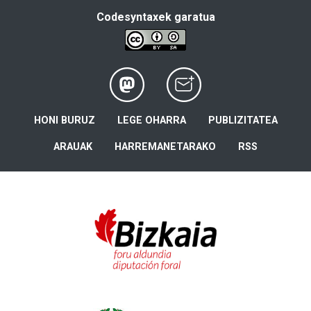
Codesyntaxek garatua
HONI BURUZ
LEGE OHARRA
PUBLIZITATEA
ARAUAK
HARREMANETARAKO
RSS