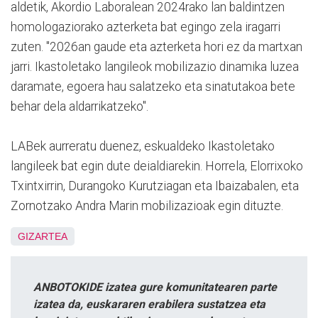
aldetik, Akordio Laboralean 2024rako lan baldintzen
homologaziorako azterketa bat egingo zela iragarri
zuten. "2026an gaude eta azterketa hori ez da martxan
jarri. Ikastoletako langileok mobilizazio dinamika luzea
daramate, egoera hau salatzeko eta sinatutakoa bete
behar dela aldarrikatzeko".
LABek aurreratu duenez, eskualdeko Ikastoletako
langileek bat egin dute deialdiarekin. Horrela, Elorrixoko
Txintxirrin, Durangoko Kurutziagan eta Ibaizabalen, eta
Zornotzako Andra Marin mobilizazioak egin dituzte.
GIZARTEA
ANBOTOKIDE izatea gure komunitatearen parte
izatea da, euskararen erabilera sustatzea eta