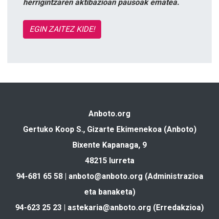
herrigintzaren aktibazioan pausoak ematea.
EGIN ZAITEZ KIDE!
Anboto.org
Gertuko Koop S., Gizarte Ekimenekoa (Anboto)
Bixente Kapanaga, 9
48215 Iurreta
94-681 65 58 |
anboto@anboto.org
(Administrazioa
eta banaketa)
94-623 25 23 |
astekaria@anboto.org
(Erredakzioa)