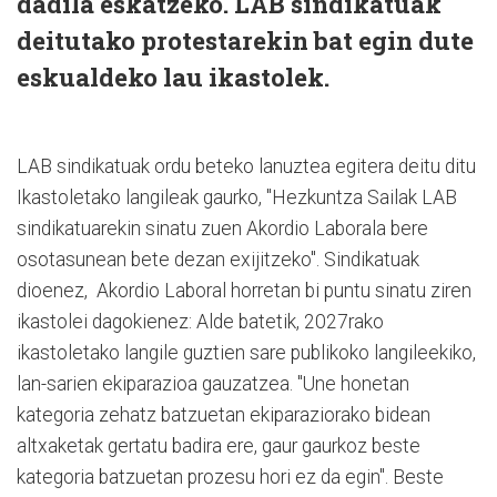
dadila eskatzeko. LAB sindikatuak
deitutako protestarekin bat egin dute
eskualdeko lau ikastolek.
LAB sindikatuak ordu beteko lanuztea egitera deitu ditu
Ikastoletako langileak gaurko, "Hezkuntza Sailak LAB
sindikatuarekin sinatu zuen Akordio Laborala bere
osotasunean bete dezan exijitzeko". Sindikatuak
dioenez, Akordio Laboral horretan bi puntu sinatu ziren
ikastolei dagokienez: Alde batetik, 2027rako
ikastoletako langile guztien sare publikoko langileekiko,
lan-sarien ekiparazioa gauzatzea. "Une honetan
kategoria zehatz batzuetan ekiparaziorako bidean
altxaketak gertatu badira ere, gaur gaurkoz beste
kategoria batzuetan prozesu hori ez da egin". Beste