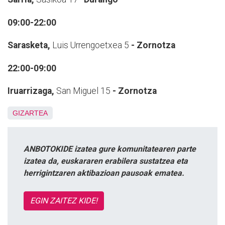
09:00-22:00
Sarasketa,
Luis Urrengoetxea 5
- Zornotza
22:00-09:00
Iruarrizaga,
San Miguel 15
- Zornotza
GIZARTEA
ANBOTOKIDE izatea gure komunitatearen parte
izatea da, euskararen erabilera sustatzea eta
herrigintzaren aktibazioan pausoak ematea.
EGIN ZAITEZ KIDE!