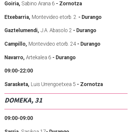
Goiria,
Sabino Arana 6
- Zornotza
E
txebarria,
Montevideo etorb. 2.
- Durango
Gaztelumendi,
J.A. Abasolo 2
- Durango
Campillo,
Montevideo etorb. 24
- Durango
Navarro,
Artekalea 6
- Durango
09:00-22:00
Sarasketa,
Luis Urrengoetxea 5
- Zornotza
DOMEKA, 31
09:00-09:00
Sarria,
Sasikoa 17
- Durango