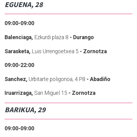
EGUENA, 28
09:00-09:00
Balenciaga,
Ezkurdi plaza 8
- Durango
Sarasketa,
Luis Urrengoetxea 5
- Zornotza
09:00-22:00
Sanchez,
Urbitarte poligonoa, 4 P8
- Abadiño
Iruarrizaga,
San Miguel 15
- Zornotza
BARIKUA, 29
09:00-09:00