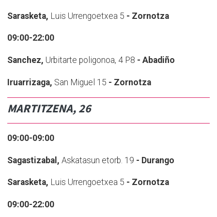
Sarasketa,
Luis Urrengoetxea 5
- Zornotza
09:00-22:00
Sanchez,
Urbitarte poligonoa, 4 P8
- Abadiño
Iruarrizaga,
San Miguel 15
- Zornotza
MARTITZENA, 26
09:00-09:00
Sagastizabal,
Askatasun etorb. 19
- Durango
Sarasketa,
Luis Urrengoetxea 5
- Zornotza
09:00-22:00