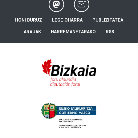
HONI BURUZ
LEGE OHARRA
PUBLIZITATEA
ARAUAK
HARREMANETARAKO
RSS