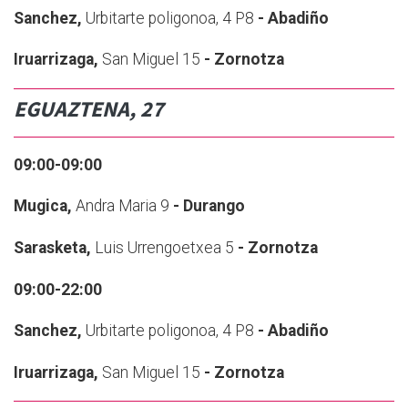
Sanchez,
Urbitarte poligonoa, 4 P8
- Abadiño
Iruarrizaga,
San Miguel 15
- Zornotza
EGUAZTENA, 27
09:00-09:00
Mugica,
Andra Maria 9
- Durango
Sarasketa,
Luis Urrengoetxea 5
- Zornotza
09:00-22:00
Sanchez,
Urbitarte poligonoa, 4 P8
- Abadiño
Iruarrizaga,
San Miguel 15
- Zornotza