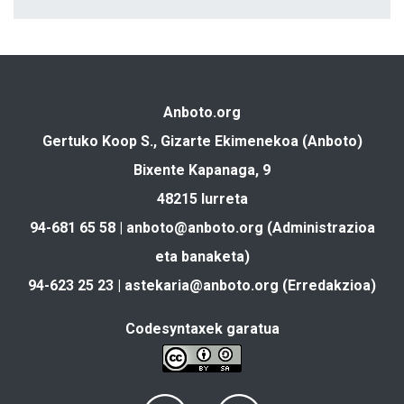
Anboto.org
Gertuko Koop S., Gizarte Ekimenekoa (Anboto)
Bixente Kapanaga, 9
48215 Iurreta
94-681 65 58 |
anboto@anboto.org
(Administrazioa
eta banaketa)
94-623 25 23 |
astekaria@anboto.org
(Erredakzioa)
Codesyntaxek garatua