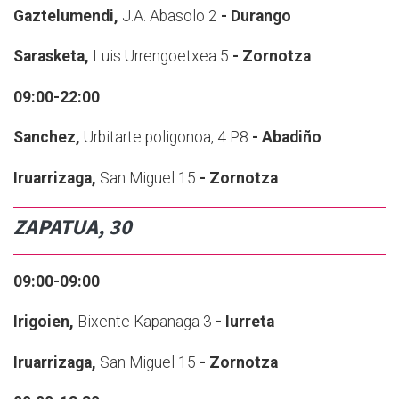
Gaztelumendi,
J.A. Abasolo 2
- Durango
Sarasketa,
Luis Urrengoetxea 5
- Zornotza
09:00-22:00
Sanchez,
Urbitarte poligonoa, 4 P8
- Abadiño
Iruarrizaga,
San Miguel 15
- Zornotza
ZAPATUA, 30
09:00-09:00
Irigoien,
Bixente Kapanaga 3
- Iurreta
Iruarrizaga,
San Miguel 15
- Zornotza