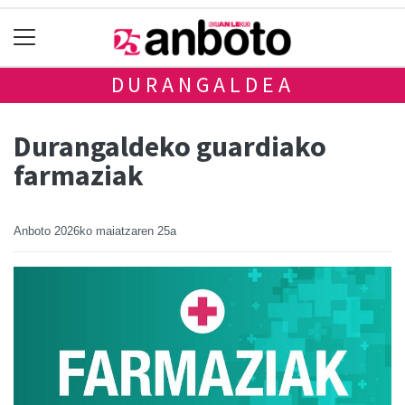
DURANGALDEA
Durangaldeko guardiako
farmaziak
Anboto
2026ko maiatzaren 25a