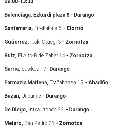
09:00-13:30
Balenciaga, Ezkurdi plaza 8 - Durango
Santamaria,
Errekakale 6.
- Elorrio
Gutierrez,
Txiki Otaegi 3
- Zornotza
Ruiz,
El Alto-Bide Zahar 14
- Zornotza
Sarria,
Sasikoa 17
- Durango
Farmazia Matiena,
Trañabarren 15.
- Abadiño
Bazan,
Uribarri 5
- Durango
De Diego,
Intxaurrondo 22.
- Durango
Melero,
San Pedro 31
- Zornotza