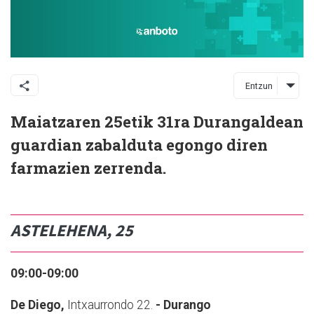
Entzun
Maiatzaren 25etik 31ra Durangaldean
guardian zabalduta egongo diren
farmazien zerrenda.
ASTELEHENA, 25
09:00-09:00
De Diego,
Intxaurrondo 22.
- Durango