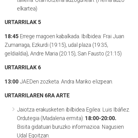
tailerra.
Otamotzena auzogunean. (Herria auzo
elkartea)
URTARRILAK 5
18:45
Errege magoen kabalkada.
Ibilbidea: Frai Juan
Zumarraga, Ezkurdi (19:15), udal plaza (19:35,
geldialdia), Andre Maria (20:15), San Fausto (21:15)
URTARRILAK 6
13:00
JAEDen zozketa.
Andra Mariko elizpean.
URTARRILAREN 6RA ARTE
Jaiotza erakusketen ibilbidea
Egilea: Luis Ibáñez.
Ordutegia (Madalena ermita):
18:00-20:00.
Bisita gidatuari buruzko informazioa: Nagusien
Udal Egoitzan.