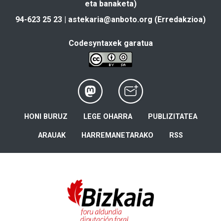
eta banaketa)
94-623 25 23 |
astekaria@anboto.org
(Erredakzioa)
Codesyntaxek garatua
HONI BURUZ
LEGE OHARRA
PUBLIZITATEA
ARAUAK
HARREMANETARAKO
RSS