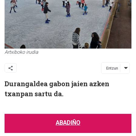
Artxiboko irudia
Entzun
Durangaldea gabon jaien azken
txanpan sartu da.
ABADIÑO