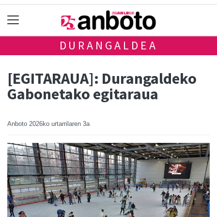
DURANGALDEA
[EGITARAUA]: Durangaldeko
Gabonetako egitaraua
Anboto
2026ko urtarrilaren 3a