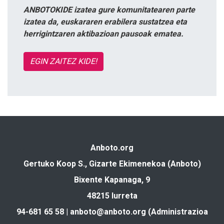
ANBOTOKIDE izatea gure komunitatearen parte
izatea da, euskararen erabilera sustatzea eta
herrigintzaren aktibazioan pausoak ematea.
EGIN ZAITEZ KIDE!
Anboto.org
Gertuko Koop S., Gizarte Ekimenekoa (Anboto)
Bixente Kapanaga, 9
48215 Iurreta
94-681 65 58 |
anboto@anboto.org
(Administrazioa