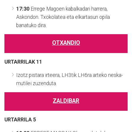
17:30
Errege Magoen kabalkadari harrera,
Askondon. Txokolatea eta elkartasun opila
banatuko dira.
OTXANDIO
URTARRILAK 11
Izotz pistara irteera, LH3tik LH6ra arteko neska-
mutilei zuzenduta.
ZALDIBAR
URTARRILA 5