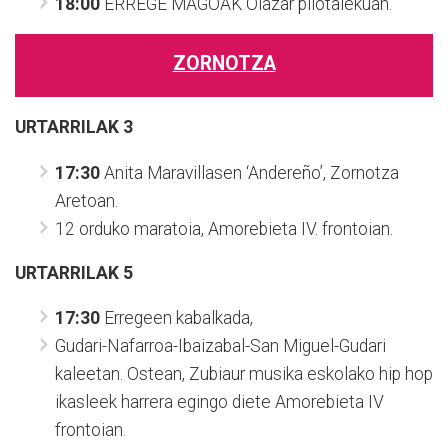
18:00
ERREGE MAGOAK
Olazar pilotalekuan.
ZORNOTZA
URTARRILAK 3
17:30
Anita Maravillasen ‘Andereño’,
Zornotza
Aretoan.
12 orduko maratoia,
Amorebieta IV. frontoian.
URTARRILAK 5
17:30
Erregeen kabalkada,
Gudari-Nafarroa-Ibaizabal-San Miguel-Gudari
kaleetan. Ostean, Zubiaur musika eskolako hip hop
ikasleek harrera egingo diete Amorebieta IV
frontoian.