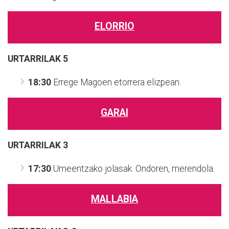
ELORRIO
URTARRILAK 5
18:30
Errege Magoen etorrera
elizpean.
GARAI
URTARRILAK 3
17:30
Umeentzako jolasak. Ondoren, merendola.
MALLABIA