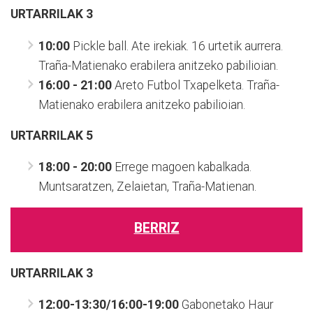
URTARRILAK 3
1
0:00
Pickle ball. Ate irekiak. 16 urtetik aurrera.
Traña-Matienako erabilera anitzeko pabilioian.
16:00 - 21:00
Areto Futbol Txapelketa.
Traña-
Matienako erabilera anitzeko pabilioian.
URTARRILAK 5
18:00 - 20:00
Errege magoen kabalkada.
Muntsaratzen, Zelaietan, Traña-Matienan.
BERRIZ
URTARRILAK 3
12:00-13:30/16:00-19:00
Gabonetako Haur