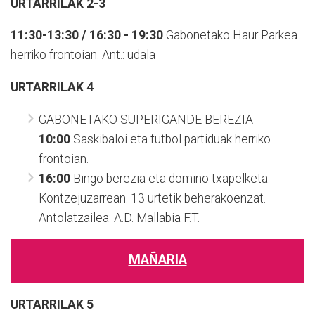
URTARRILAK 2-3
11:30-13:30 / 16:30 - 19:30
Gabonetako Haur Parkea
herriko frontoian. Ant.: udala
URTARRILAK 4
GABONETAKO SUPERIGANDE BEREZIA
10:00
Saskibaloi eta futbol partiduak
herriko
frontoian.
16:00
Bingo berezia eta domino txapelketa.
Kontzejuzarrean. 13 urtetik beherakoenzat.
Antolatzailea: A.D. Mallabia F.T.
MAÑARIA
URTARRILAK 5