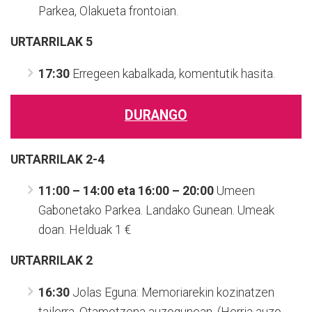
Parkea,
Olakueta frontoian.
URTARRILAK 5
17:30
Erregeen kabalkada,
komentutik hasita.
DURANGO
URTARRILAK 2-4
11:00 – 14:00 eta 16:00 – 20:00
Umeen
Gabonetako Parkea.
Landako Gunean. Umeak
doan. Helduak 1
€
URTARRILAK 2
16:30
Jolas Eguna: Memoriarekin kozinatzen