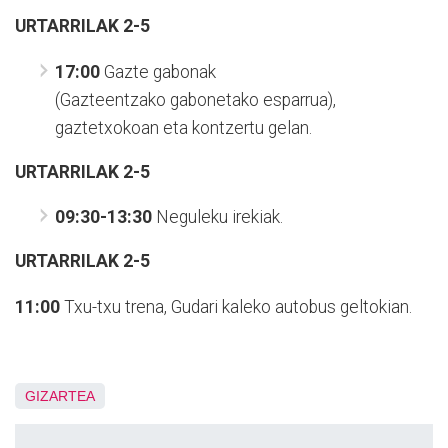
URTARRILAK 2-5
17:00
Gazte gabonak
(Gazteentzako gabonetako esparrua),
gaztetxokoan eta kontzertu gelan.
URTARRILAK 2-5
09:30-13:30
Neguleku irekiak.
URTARRILAK 2-5
11:00
Txu-txu trena,
Gudari kaleko autobus geltokian.
GIZARTEA