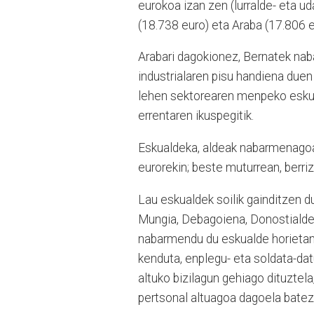
eurokoa izan zen (lurralde- eta u
(18.738 euro) eta Araba (17.806 
Arabari dagokionez, Bernatek nab
industrialaren pisu handiena duen
lehen sektorearen menpeko eskuald
errentaren ikuspegitik.
Eskualdeka, aldeak nabarmenagoa
eurorekin; beste muturrean, berriz
Lau eskualdek soilik gainditzen d
Mungia, Debagoiena, Donostialdea
nabarmendu du eskualde horietan 
kenduta, enplegu- eta soldata-dat
altuko bizilagun gehiago dituztel
pertsonal altuagoa dagoela batez