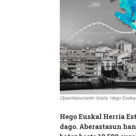
Oparotasunaren itzala: Hego Euskal 
Hego Euskal Herria E
dago. Aberastasun han