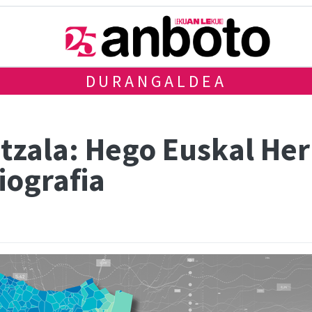
DURANGALDEA
tzala: Hego Euskal Her
iografia