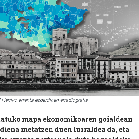
Herriko errenta ezberdinen erradiografia
statuko mapa ekonomikoaren goialdean
diena metatzen duen lurraldea da, eta