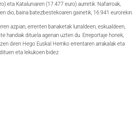
o) eta Kataluniaren (17.477 euro) aurretik. Nafarroak,
en dio, baina batezbestekoaren gainetik, 16.941 eurorekin.
rren azpian, errenten banaketak lurraldeen, eskualdeen,
te handiak dituela agerian uzten du. Erreportaje honek,
zen diren Hego Euskal Herriko errentaren arrakalak eta
adituen eta lekukoen bidez.