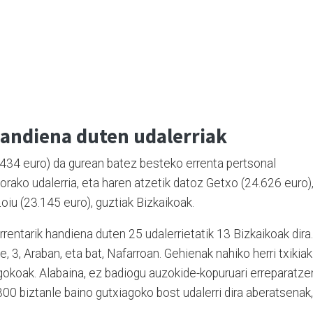
handiena duten udalerriak
.434 euro) da gurean batez besteko errenta pertsonal
orako udalerria, eta haren atzetik datoz Getxo (24.626 euro)
oiu (23.145 euro), guztiak Bizkaikoak.
rentarik handiena duten 25 udalerrietatik 13 Bizkaikoak dira.
 3, Araban, eta bat, Nafarroan. Gehienak nahiko herri txikiak
agokoak. Alabaina, ez badiogu auzokide-kopuruari erreparatze
300 biztanle baino gutxiagoko bost udalerri dira aberatsenak,