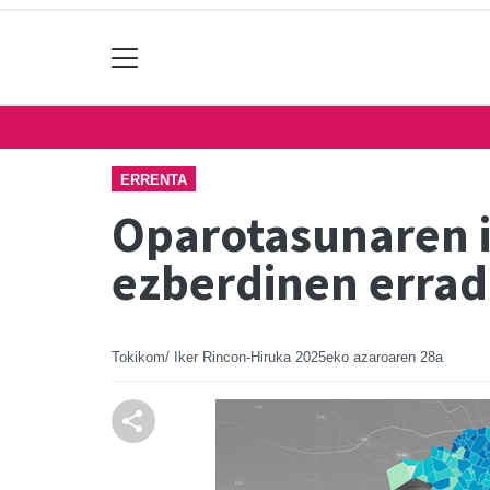
ERRENTA
Oparotasunaren i
ezberdinen errad
Tokikom/ Iker Rincon-Hiruka
2025eko azaroaren 28a