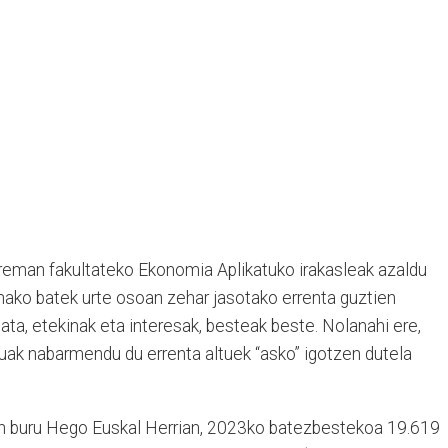
reman fakultateko Ekonomia Aplikatuko irakasleak azaldu
nako batek urte osoan zehar jasotako errenta guztien
data, etekinak eta interesak, besteak beste. Nolanahi ere,
uak nabarmendu du errenta altuek “asko” igotzen dutela
en buru Hego Euskal Herrian, 2023ko batezbestekoa 19.619