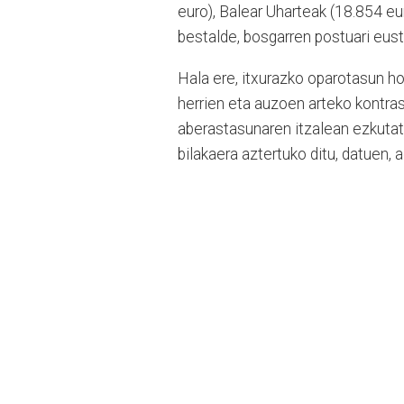
euro), Balear Uharteak (18.854 eur
bestalde, bosgarren postuari eust
Hala ere, itxurazko oparotasun ho
herrien eta auzoen arteko kontras
aberastasunaren itzalean ezkutat
bilakaera aztertuko ditu, datuen, 