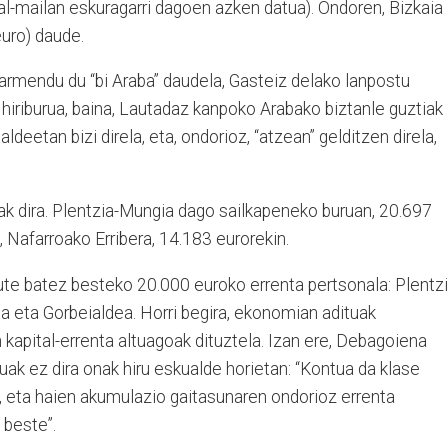
dal-mailan eskuragarri dagoen azken datua). Ondoren, Bizkaia
euro) daude.
armendu du “bi Araba” daudela, Gasteiz delako lanpostu
 hiriburua, baina, Lautadaz kanpoko Arabako biztanle guztiak
eetan bizi direla, eta, ondorioz, “atzean” gelditzen direla,
k dira. Plentzia-Mungia dago sailkapeneko buruan, 20.697
, Nafarroako Erribera, 14.183 eurorekin.
ute batez besteko 20.000 euroko errenta pertsonala: Plentzi
 eta Gorbeialdea. Horri begira, ekonomian adituak
kapital-errenta altuagoak dituztela. Izan ere, Debagoiena
uak ez dira onak hiru eskualde horietan: “Kontua da klase
a, eta haien akumulazio gaitasunaren ondorioz errenta
 beste”.