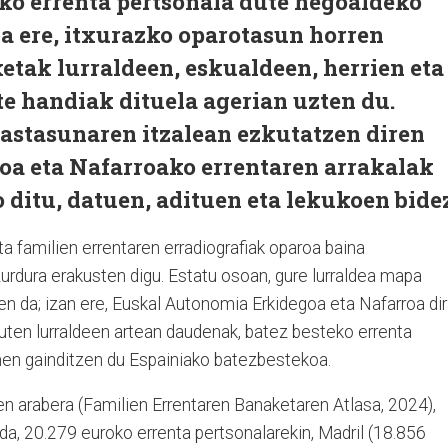
oko errenta pertsonala dute hegoaldeko
la ere, itxurazko oparotasun horren
etak lurraldeen, eskualdeen, herrien eta
e handiak dituela agerian uzten du.
rastasunaren itzalean ezkutatzen diren
koa eta Nafarroako errentaren arrakalak
o ditu, datuen, adituen eta lekukoen bide
ta familien errentaren erradiografiak oparoa baina
urdura erakusten digu. Estatu osoan, gure lurraldea mapa
 da; izan ere, Euskal Autonomia Erkidegoa eta Nafarroa di
ten lurraldeen artean daudenak, batez besteko errenta
men gainditzen du Espainiako batezbestekoa.
ren arabera (Familien Errentaren Banaketaren Atlasa, 2024),
da, 20.279 euroko errenta pertsonalarekin, Madril (18.856