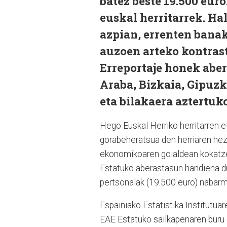
batez beste 19.500 eur
euskal herritarrek. Ha
azpian, errenten banak
auzoen arteko kontrast
Erreportaje honek abe
Araba, Bizkaia, Gipuz
eta bilakaera aztertuk
Hego Euskal Herriko herritarren e
gorabeheratsua den herriaren hez
ekonomikoaren goialdean kokatzen
Estatuko aberastasun handiena du
pertsonalak (19.500 euro) nabar
Espainiako Estatistika Institutua
EAE Estatuko sailkapenaren buru 