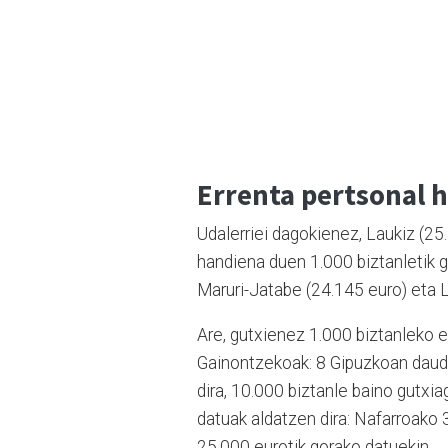
Errenta pertsonal 
Udalerriei dagokienez, Laukiz (25
handiena duen 1.000 biztanletik g
Maruri-Jatabe (24.145 euro) eta L
Are, gutxienez 1.000 biztanleko er
Gainontzekoak: 8 Gipuzkoan daude,
dira, 10.000 biztanle baino gutxi
datuak aldatzen dira: Nafarroako 
25.000 eurotik gorako datuekin.