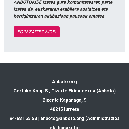
ANBOTOKIDE izatea gure komunitatearen parte
izatea da, euskararen erabilera sustatzea eta
herrigintzaren aktibazioan pausoak ematea.
EGIN ZAITEZ KIDE!
Anboto.org
Gertuko Koop S., Gizarte Ekimenekoa (Anboto)
Bixente Kapanaga, 9
48215 Iurreta
94-681 65 58 |
anboto@anboto.org
(Administrazioa
eta banaketa)