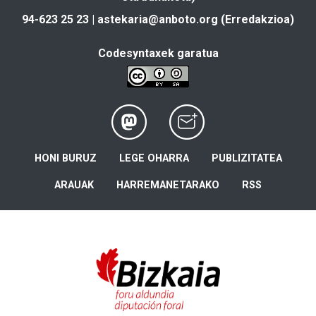
94-623 25 23 |
astekaria@anboto.org
(Erredakzioa)
Codesyntaxek garatua
HONI BURUZ
LEGE OHARRA
PUBLIZITATEA
ARAUAK
HARREMANETARAKO
RSS