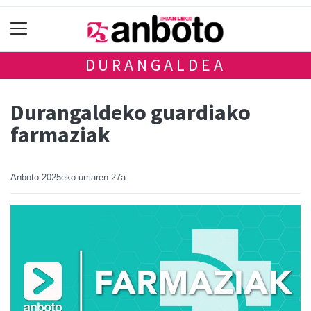
DURANGALDEA
Durangaldeko guardiako
farmaziak
Anboto
2025eko urriaren 27a