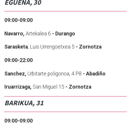
EGUENA, 30
09:00-09:00
Navarro,
Artekalea 6
- Durango
Sarasketa
, Luis Urrengoetxea 5
- Zornotza
09:00-22:00
Sanchez,
Urbitarte poligonoa, 4 P8
- Abadiño
Iruarrizaga,
San Miguel 15
- Zornotza
BARIKUA, 31
09:00-09:00