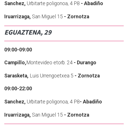
Sanchez,
Urbitarte poligonoa, 4 P8
- Abadiño
Iruarrizaga,
San Miguel 15
- Zornotza
EGUAZTENA, 29
09:00-09:00
Campillo,
Montevideo etorb. 24
- Durango
Sarasketa,
Luis Urrengoetxea 5
- Zornotza
09:00-22:00
Sanchez,
Urbitarte poligonoa, 4 P8
- Abadiño
Iruarrizaga,
San Miguel 15
- Zornotza