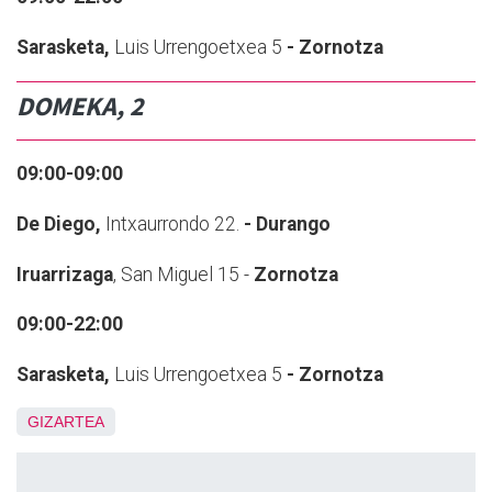
Sarasketa,
Luis Urrengoetxea 5
- Zornotza
DOMEKA, 2
09:00-09:00
De Diego,
Intxaurrondo 22.
- Durango
Iruarrizaga
, San Miguel 15 -
Zornotza
09:00-22:00
Sarasketa,
Luis Urrengoetxea 5
- Zornotza
GIZARTEA