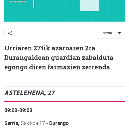
Entzun
Urriaren 27tik azaroaren 2ra
Durangaldean guardian zabalduta
egongo diren farmazien zerrenda.
ASTELEHENA, 27
09:00-09:00
Sarria,
Sasikoa 17
- Durango