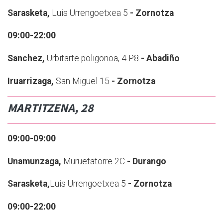
Sarasketa,
Luis Urrengoetxea 5
- Zornotza
09:00-22:00
Sanchez,
Urbitarte poligonoa, 4 P8
- Abadiño
Iruarrizaga,
San Miguel 15
- Zornotza
MARTITZENA, 28
09:00-09:00
Unamunzaga,
Muruetatorre 2C
- Durango
Sarasketa,
Luis Urrengoetxea 5
- Zornotza
09:00-22:00