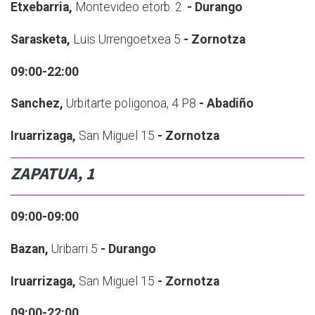
E
txebarria,
Montevideo etorb. 2.
- Durango
Sarasketa,
Luis Urrengoetxea 5
- Zornotza
09:00-22:00
Sanchez,
Urbitarte poligonoa, 4 P8
- Abadiño
Iruarrizaga,
San Miguel 15
- Zornotza
ZAPATUA, 1
09:00-09:00
Bazan,
Uribarri 5
- Durango
Iruarrizaga,
San Miguel 15
- Zornotza
09:00-22:00