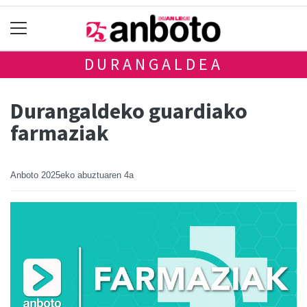
DURANGALDEA
Durangaldeko guardiako
farmaziak
Anboto
2025eko abuztuaren 4a