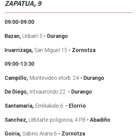
ZAPATUA, 9
09:00-09:00
Bazan,
Uribarri 5
- Durango
Iruarrizaga,
San Miguel 15
- Zornotza
09:00-13:30
Campillo,
Montevideo etorb. 24
- Durango
De Diego,
Intxaurrondo 22.
- Durango
Santamaria,
Errekakale 6.
- Elorrio
Sanchez,
Urbitarte poligonoa, 4 P8
- Abadiño
Goiria,
Sabino Arana 6
- Zornotza