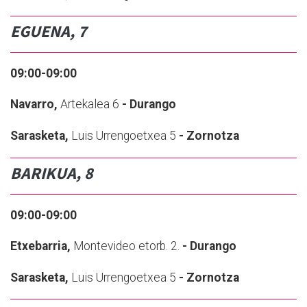
EGUENA, 7
09:00-09:00
Navarro,
Artekalea 6
- Durango
Sarasketa,
Luis Urrengoetxea 5
- Zornotza
BARIKUA, 8
09:00-09:00
E
txebarria,
Montevideo etorb. 2.
- Durango
Sarasketa,
Luis Urrengoetxea 5
- Zornotza