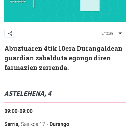
Entzun
Abuztuaren 4tik 10era Durangaldean
guardian zabalduta egongo diren
farmazien zerrenda.
ASTELEHENA, 4
09:00-09:00
Sarria,
Sasikoa 17
- Durango