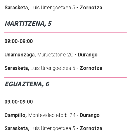
Sarasketa,
Luis Urrengoetxea 5
- Zornotza
MARTITZENA, 5
09:00-09:00
Unamunzaga,
Muruetatorre 2C
- Durango
Sarasketa,
Luis Urrengoetxea 5
- Zornotza
EGUAZTENA, 6
09:00-09:00
Campillo,
Montevideo etorb. 24
- Durango
Sarasketa,
Luis Urrengoetxea 5
- Zornotza