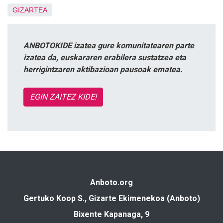
GIZARTEA
ANBOTOKIDE izatea gure komunitatearen parte
izatea da, euskararen erabilera sustatzea eta
herrigintzaren aktibazioan pausoak ematea.
EGIN ZAITEZ KIDE!
Anboto.org
Gertuko Koop S., Gizarte Ekimenekoa (Anboto)
Bixente Kapanaga, 9