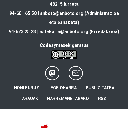
48215 Iurreta
94-681 65 58 |
anboto@anboto.org
(Administrazioa
eta banaketa)
94-623 25 23 |
astekaria@anboto.org
(Erredakzioa)
Codesyntaxek garatua
HONI BURUZ
LEGE OHARRA
PUBLIZITATEA
ARAUAK
HARREMANETARAKO
RSS