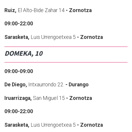
Ruiz,
El Alto-Bide Zahar 14
- Zornotza
09:00-22:00
Sarasketa,
Luis Urrengoetxea 5
- Zornotza
DOMEKA, 10
09:00-09:00
De Diego,
Intxaurrondo 22.
- Durango
Iruarrizaga,
San Miguel 15
- Zornotza
09:00-22:00
Sarasketa,
Luis Urrengoetxea 5
- Zornotza