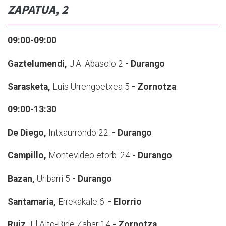
ZAPATUA, 2
09:00-09:00
Gaztelumendi,
J.A. Abasolo 2
- Durango
Sarasketa,
Luis Urrengoetxea 5
- Zornotza
09:00-13:30
De Diego,
Intxaurrondo 22.
- Durango
Campillo,
Montevideo etorb. 24
- Durango
Bazan,
Uribarri 5
- Durango
Santamaria,
Errekakale 6.
- Elorrio
Ruiz,
El Alto-Bide Zahar 14
- Zornotza