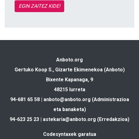
EGIN ZAITEZ KIDE!
Anboto.org
Gertuko Koop S., Gizarte Ekimenekoa (Anboto)
Bixente Kapanaga, 9
48215 Iurreta
94-681 65 58 |
anboto@anboto.org
(Administrazioa
eta banaketa)
94-623 25 23 |
astekaria@anboto.org
(Erredakzioa)
Codesyntaxek garatua