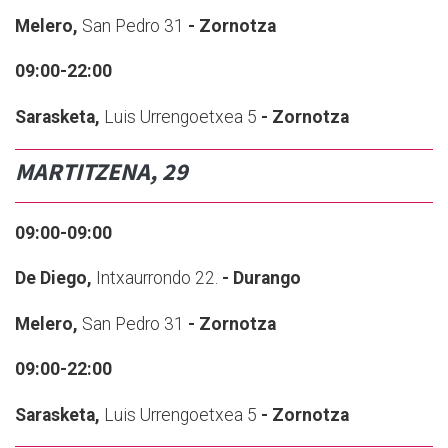
Melero,
San Pedro 31
- Zornotza
09:00-22:00
Sarasketa,
Luis Urrengoetxea 5
- Zornotza
MARTITZENA, 29
09:00-09:00
De Diego,
Intxaurrondo 22.
- Durango
Melero,
San Pedro 31
- Zornotza
09:00-22:00
Sarasketa,
Luis Urrengoetxea 5
- Zornotza