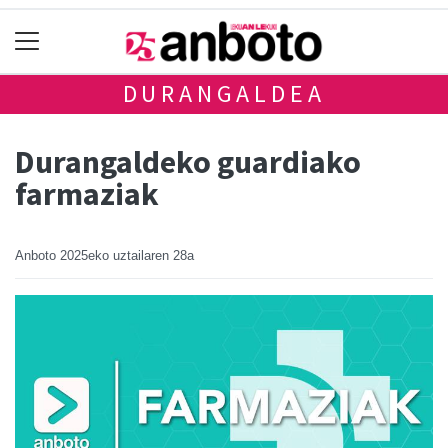
DURANGALDEA
Durangaldeko guardiako
farmaziak
Anboto
2025eko uztailaren 28a