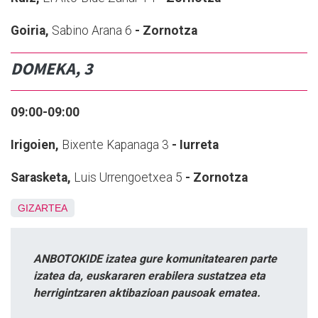
Goiria,
Sabino Arana 6
- Zornotza
DOMEKA, 3
09:00-09:00
Irigoien,
Bixente Kapanaga 3
- Iurreta
Sarasketa,
Luis Urrengoetxea 5
- Zornotza
GIZARTEA
ANBOTOKIDE izatea gure komunitatearen parte
izatea da, euskararen erabilera sustatzea eta
herrigintzaren aktibazioan pausoak ematea.