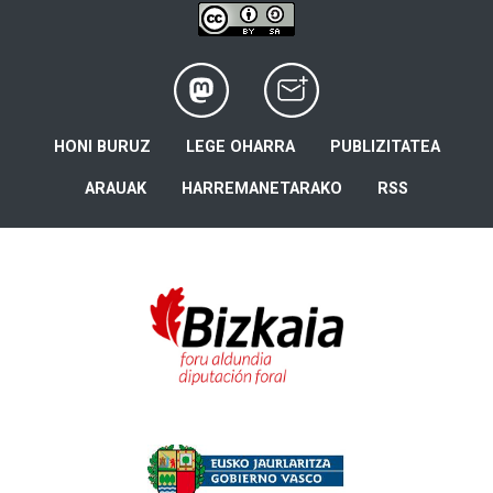
HONI BURUZ
LEGE OHARRA
PUBLIZITATEA
ARAUAK
HARREMANETARAKO
RSS