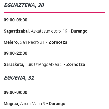
EGUAZTENA, 30
09:00-09:00
Sagastizabal,
Askatasun etorb. 19
- Durango
Melero,
San Pedro 31
- Zornotza
09:00-22:00
Sarasketa,
Luis Urrengoetxea 5
- Zornotza
EGUENA, 31
09:00-09:00
Mugica,
Andra Maria 9
- Durango