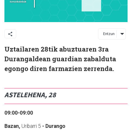
Entzun
Uztailaren 28tik abuztuaren 3ra
Durangaldean guardian zabalduta
egongo diren farmazien zerrenda.
ASTELEHENA, 28
09:00-09:00
Bazan,
Uribarri 5
- Durango