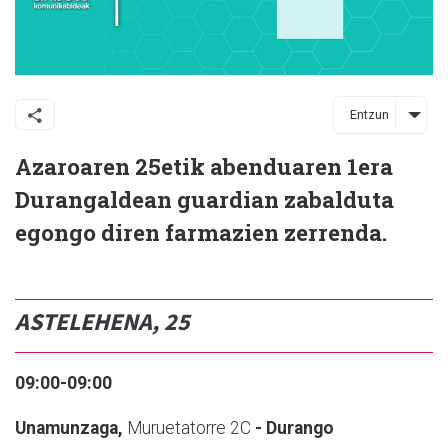
Entzun
Azaroaren 25etik abenduaren 1era
Durangaldean guardian zabalduta
egongo diren farmazien zerrenda.
ASTELEHENA, 25
09:00-09:00
Unamunzaga,
Muruetatorre 2C
- Durango