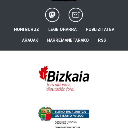
HONI BURUZ
LEGE OHARRA
PUBLIZITATEA
ARAUAK
HARREMANETARAKO
RSS