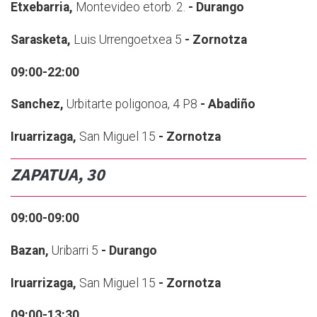
E
txebarria,
Montevideo etorb. 2.
- Durango
Sarasketa,
Luis Urrengoetxea 5
- Zornotza
09:00-22:00
Sanchez,
Urbitarte poligonoa, 4 P8
- Abadiño
Iruarrizaga,
San Miguel 15
- Zornotza
ZAPATUA, 30
09:00-09:00
Bazan,
Uribarri 5
- Durango
Iruarrizaga,
San Miguel 15
- Zornotza
09:00-13:30