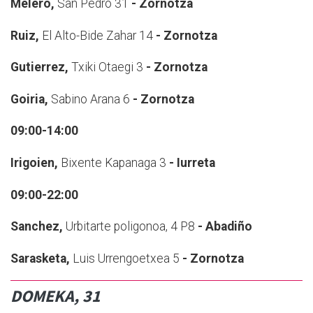
Melero,
San Pedro 31
- Zornotza
Ruiz,
El Alto-Bide Zahar 14
- Zornotza
Gutierrez,
Txiki Otaegi 3
- Zornotza
Goiria,
Sabino Arana 6
- Zornotza
09:00-14:00
Irigoien,
Bixente Kapanaga 3
- Iurreta
09:00-22:00
Sanchez,
Urbitarte poligonoa, 4 P8
- Abadiño
Sarasketa,
Luis Urrengoetxea 5
- Zornotza
DOMEKA, 31