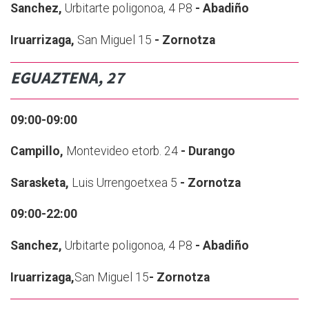
Sanchez,
Urbitarte poligonoa, 4 P8
- Abadiño
Iruarrizaga,
San Miguel 15
- Zornotza
EGUAZTENA, 27
09:00-09:00
Campillo,
Montevideo etorb. 24
- Durango
Sarasketa,
Luis Urrengoetxea 5
- Zornotza
09:00-22:00
Sanchez,
Urbitarte poligonoa, 4 P8
- Abadiño
Iruarrizaga,
San Miguel 15
- Zornotza