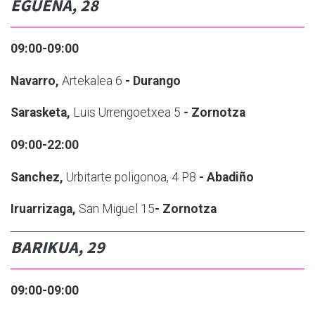
EGUENA, 28
09:00-09:00
Navarro,
Artekalea 6
- Durango
Sarasketa,
Luis Urrengoetxea 5
- Zornotza
09:00-22:00
Sanchez,
Urbitarte poligonoa, 4 P8
- Abadiño
Iruarrizaga,
San Miguel 15
- Zornotza
BARIKUA, 29
09:00-09:00