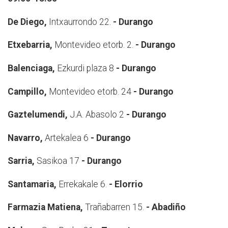
De Diego,
Intxaurrondo 22.
- Durango
E
txebarria,
Montevideo etorb. 2.
- Durango
Balenciaga,
Ezkurdi plaza 8
- Durango
Campillo,
Montevideo etorb. 24
- Durango
Gaztelumendi,
J.A. Abasolo 2
- Durango
Navarro,
Artekalea 6
- Durango
Sarria,
Sasikoa 17
- Durango
Santamaria,
Errekakale 6.
- Elorrio
Farmazia Matiena,
Trañabarren 15.
- Abadiño