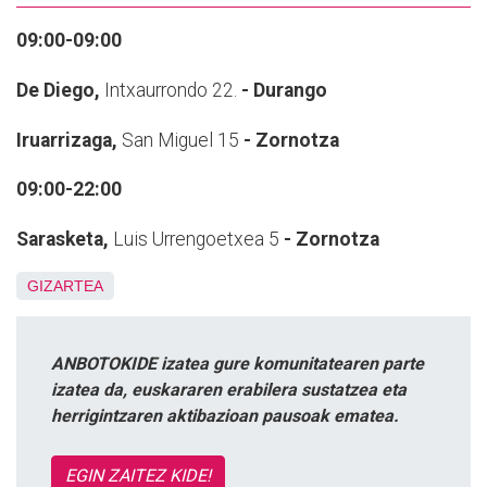
09:00-09:00
De Diego,
Intxaurrondo 22.
- Durango
Iruarrizaga,
San Miguel 15
- Zornotza
09:00-22:00
Sarasketa,
Luis Urrengoetxea 5
- Zornotza
GIZARTEA
ANBOTOKIDE izatea gure komunitatearen parte
izatea da, euskararen erabilera sustatzea eta
herrigintzaren aktibazioan pausoak ematea.
EGIN ZAITEZ KIDE!