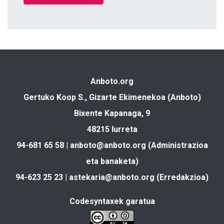
Anboto.org
Gertuko Koop S., Gizarte Ekimenekoa (Anboto)
Bixente Kapanaga, 9
48215 Iurreta
94-681 65 58 |
anboto@anboto.org
(Administrazioa
eta banaketa)
94-623 25 23 |
astekaria@anboto.org
(Erredakzioa)
Codesyntaxek garatua