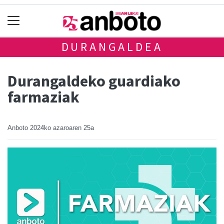
DURANGALDEA
Durangaldeko guardiako
farmaziak
Anboto
2024ko azaroaren 25a