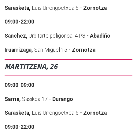
Sarasketa,
Luis Urrengoetxea 5
- Zornotza
09:00-22:00
Sanchez,
Urbitarte poligonoa, 4 P8
- Abadiño
Iruarrizaga,
San Miguel 15
- Zornotza
MARTITZENA, 26
09:00-09:00
Sarria,
Sasikoa 17
- Durango
Sarasketa,
Luis Urrengoetxea 5
- Zornotza
09:00-22:00