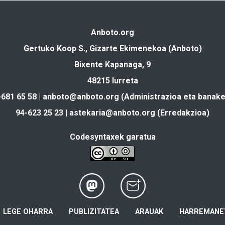
Anboto.org
Gertuko Koop S., Gizarte Ekimenekoa (Anboto)
Bixente Kapanaga, 9
48215 Iurreta
-681 65 58 |
anboto@anboto.org
(Administrazioa eta banake
94-623 25 23 |
astekaria@anboto.org
(Erredakzioa)
Codesyntaxek garatua
LEGE OHARRA
PUBLIZITATEA
ARAUAK
HARREMANE