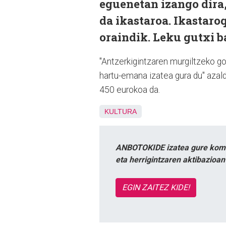
eguenetan izango dira,
da ikastaroa. Ikastaro
oraindik. Leku gutxi b
"Antzerkigintzaren murgiltzeko g
hartu-emana izatea gura du" azal
450 eurokoa da.
KULTURA
ANBOTOKIDE izatea gure komun
eta herrigintzaren aktibazioa
EGIN ZAITEZ KIDE!