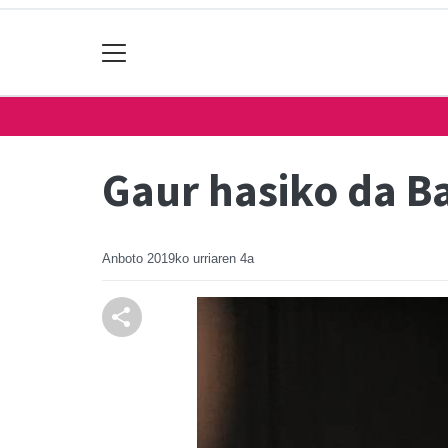
Gaur hasiko da Ba
Anboto
2019ko urriaren 4a