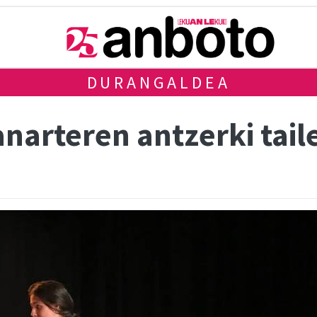
DURANGALDEA
narteren antzerki tail