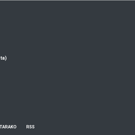
ta)
TARAKO
RSS