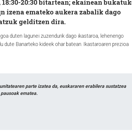
 18:30-20:30 bitartean; ekainean bukatuk
qn izena emateko aukera zabalik dago
atzuk gelditzen dira.
ogoa duten lagunei zuzendurik dago ikastaroa, lehenengo
du dute Banarteko kideek ohar batean. Ikastaroaren prezioa
itatearen parte izatea da, euskararen erabilera sustatzea
n pausoak ematea.