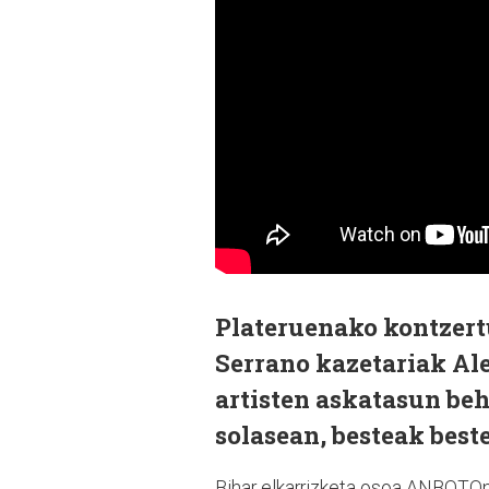
Plateruenako kontzertu
Serrano kazetariak Ale
artisten askatasun beh
solasean, besteak best
Bihar elkarrizketa osoa ANBOTOn 