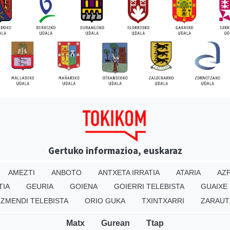
Gertuko informazioa, euskaraz
AMEZTI
ANBOTO
ANTXETA IRRATIA
ATARIA
AZP
TIA
GEURIA
GOIENA
GOIERRI TELEBISTA
GUAIXE
IZMENDI TELEBISTA
ORIO GUKA
TXINTXARRI
ZARAUT
Matx
Gurean
Ttap