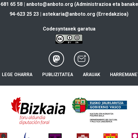
-681 65 58 |
anboto@anboto.org
(Administrazioa eta banake
94-623 25 23 |
astekaria@anboto.org
(Erredakzioa)
Codesyntaxek garatua
LEGE OHARRA
PUBLIZITATEA
ARAUAK
HARREMANE