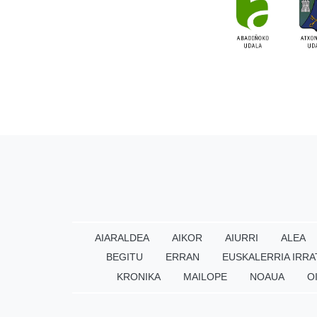
AIARALDEA
AIKOR
AIURRI
ALEA
BEGITU
ERRAN
EUSKALERRIA IRRA
KRONIKA
MAILOPE
NOAUA
O