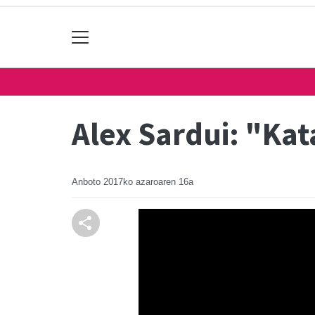
Alex Sardui: "Ka
Anboto
2017ko azaroaren 16a