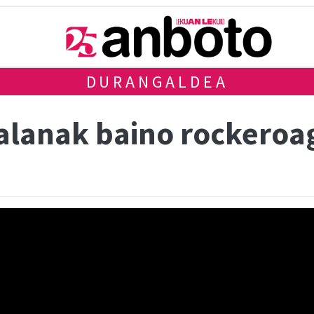
DURANGALDEA
talanak baino rockeroa