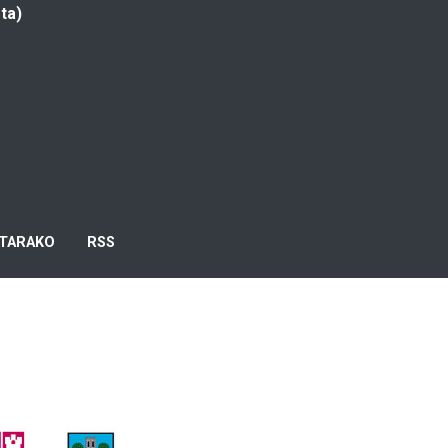
ta)
TARAKO
RSS