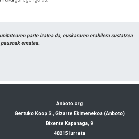
itatearen parte izatea da, euskararen erabilera sustatzea
n pausoak ematea.
Anboto.org
Gertuko Koop S., Gizarte Ekimenekoa (Anboto)
Bixente Kapanaga, 9
48215 Iurreta