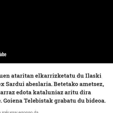
en ataritan elkarrizketatu du Ilaski
x Sardui abeslaria. Betetako ametsez,
arraz edota kataluniaz aritu dira
e. Goiena Telebistak grabatu du bideoa.
irakurgai egongo da.