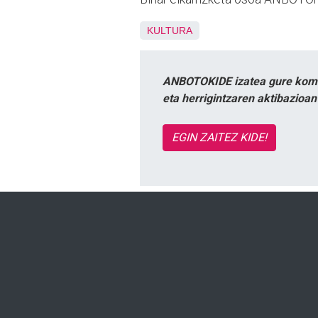
KULTURA
ANBOTOKIDE izatea gure komun
eta herrigintzaren aktibazioa
EGIN ZAITEZ KIDE!