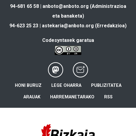
94-681 65 58 |
anboto@anboto.org
(Administrazioa
eta banaketa)
94-623 25 23 |
astekaria@anboto.org
(Erredakzioa)
Codesyntaxek garatua
HONI BURUZ
LEGE OHARRA
PUBLIZITATEA
ARAUAK
HARREMANETARAKO
RSS