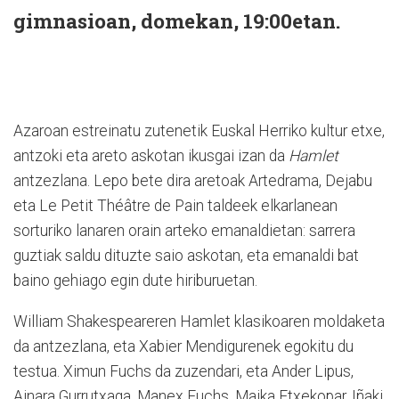
gimnasioan, domekan, 19:00etan.
Azaroan estreinatu zutenetik Euskal Herriko kultur etxe,
antzoki eta areto askotan ikusgai izan da
Hamlet
antzezlana. Lepo bete dira aretoak Artedrama, Dejabu
eta Le Petit Théâtre de Pain taldeek elkarlanean
sorturiko lanaren orain arteko emanaldietan: sarrera
guztiak saldu dituzte saio askotan, eta emanaldi bat
baino gehiago egin dute hiriburuetan.
William Shakespeareren Hamlet klasikoaren moldaketa
da antzezlana, eta Xabier Mendigurenek egokitu du
testua. Ximun Fuchs da zuzendari, eta Ander Lipus,
Ainara Gurrutxaga, Manex Fuchs, Maika Etxekopar, Iñaki