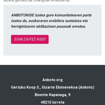
atzera gertatu da, oraingoan Artedrama,…
ANBOTOKIDE izatea gure komunitatearen parte
izatea da, euskararen erabilera sustatzea eta
herrigintzaren aktibazioan pausoak ematea.
EGIN ZAITEZ KIDE!
Anboto.org
Gertuko Koop S., Gizarte Ekimenekoa (Anboto)
Bixente Kapanaga, 9
48215 Iurreta