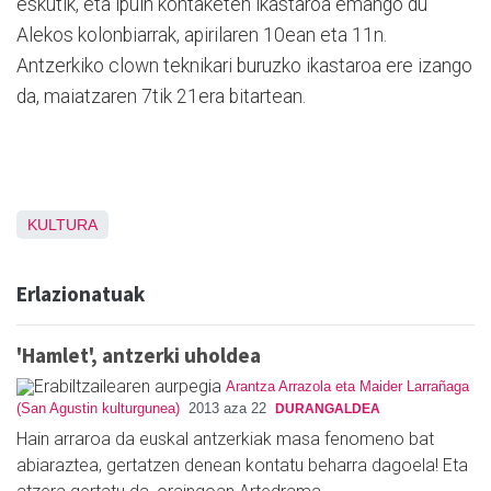
eskutik, eta ipuin kontaketen ikastaroa emango du
Alekos kolonbiarrak, apirilaren 10ean eta 11n.
Antzerkiko clown teknikari buruzko ikastaroa ere izango
da, maiatzaren 7tik 21era bitartean.
KULTURA
Erlazionatuak
'Hamlet', antzerki uholdea
Arantza Arrazola eta Maider Larrañaga
(San Agustin kulturgunea)
2013 aza 22
DURANGALDEA
Hain arraroa da euskal antzerkiak masa fenomeno bat
abiaraztea, gertatzen denean kontatu beharra dagoela! Eta