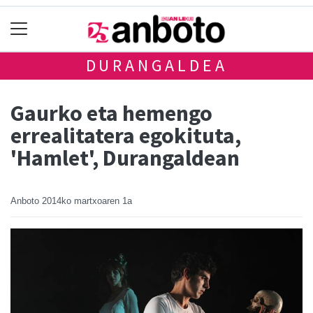
DURANGALDEA
Gaurko eta hemengo
errealitatera egokituta,
'Hamlet', Durangaldean
Anboto
2014ko martxoaren 1a