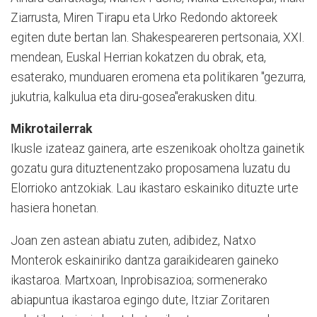
Ziarrusta, Miren Tirapu eta Urko Redondo aktoreek
egiten dute bertan lan. Shakespeareren pertsonaia, XXI.
mendean, Euskal Herrian kokatzen du obrak, eta,
esaterako, munduaren eromena eta politikaren "gezurra,
jukutria, kalkulua eta diru-gosea"erakusken ditu.
Mikrotailerrak
Ikusle izateaz gainera, arte eszenikoak oholtza gainetik
gozatu gura dituztenentzako proposamena luzatu du
Elorrioko antzokiak. Lau ikastaro eskainiko dituzte urte
hasiera honetan.
Joan zen astean abiatu zuten, adibidez, Natxo
Monterok eskainiriko dantza garaikidearen gaineko
ikastaroa. Martxoan, Inprobisazioa; sormenerako
abiapuntua ikastaroa egingo dute, Itziar Zoritaren