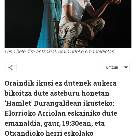
Lepo bete dira antzokiak orain arteko emanaldietan.
Entzun
Oraindik ikusi ez dutenek aukera
bikoitza dute asteburu honetan
'Hamlet' Durangaldean ikusteko:
Elorrioko Arriolan eskainiko dute
emanaldia, gaur, 19:30ean, eta
Otxandioko herri eskolako