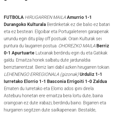
FUTBOLA
HIRUGARREN MAILA
Amurrio 1-1
Durangoko Kulturala
Berdinketak ez die balio ez batari
eta ez besteari. Elgoibar eta Portugaleteren garaipenak
urrundu egin ditu play off postuak. Orain Kulturak sei
puntura du laugarren postua.
OHOREZKO MAILA
Berriz
0-1 Apurtuarte
Lutxanak berdindu egin du eta Gatikak
galdu. Emaitza horiek salbatu dute jardunaldia
berriztarrentzat. Berriz larri dabil azken hirugarren tokian.
LEHENENGO ERREGIONALA (gizonak)
Urduliz 1-1
Iurretako
Elorrio 1-1 Basconia
Errigoiti 1-0 Zaldua
Ematen du Iurretako eta Elorrio ados ipini direla.
Asteburu honetan ere emaitza bera lortu dute; baina
oraingoan ez dute irabazi, berdindu baino. Bigarren eta
hiurgarren segitzen dute sailkapenean. Bestalde,