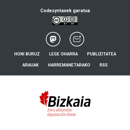
Codesyntaxek garatua
HONI BURUZ
LEGE OHARRA
PUBLIZITATEA
ARAUAK
HARREMANETARAKO
RSS