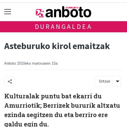
DURANGALDEA
Asteburuko kirol emaitzak
Anboto
2010eko martxoaren 15a
Entzun
Kulturalak puntu bat ekarri du
Amurriotik; Berrizek bururik altxatu
ezinda segitzen du eta berriro ere
galdu egin du.