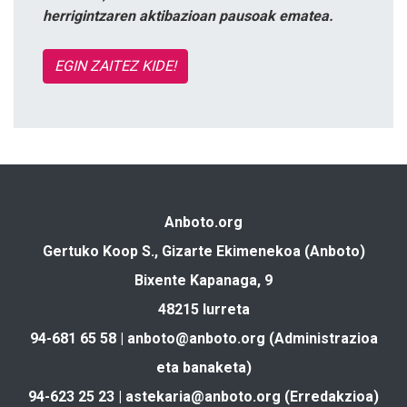
herrigintzaren aktibazioan pausoak ematea.
EGIN ZAITEZ KIDE!
Anboto.org
Gertuko Koop S., Gizarte Ekimenekoa (Anboto)
Bixente Kapanaga, 9
48215 Iurreta
94-681 65 58 |
anboto@anboto.org
(Administrazioa
eta banaketa)
94-623 25 23 |
astekaria@anboto.org
(Erredakzioa)