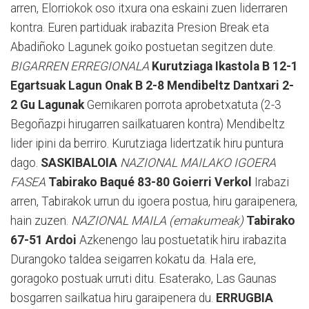
arren, Elorriokok oso itxura ona eskaini zuen liderraren
kontra. Euren partiduak irabazita Presion Break eta
Abadiñoko Lagunek goiko postuetan segitzen dute.
BIGARREN ERREGIONALA
Kurutziaga Ikastola B 12-1
Egartsuak
Lagun Onak B 2-8 Mendibeltz
Dantxari 2-
2 Gu Lagunak
Gernikaren porrota aprobetxatuta (2-3
Begoñazpi hirugarren sailkatuaren kontra) Mendibeltz
lider ipini da berriro. Kurutziaga lidertzatik hiru puntura
dago.
SASKIBALOIA
NAZIONAL MAILAKO IGOERA
FASEA
Tabirako Baqué 83-80 Goierri Verkol
Irabazi
arren, Tabirakok urrun du igoera postua, hiru garaipenera,
hain zuzen.
NAZIONAL MAILA (emakumeak)
Tabirako
67-51 Ardoi
Azkenengo lau postuetatik hiru irabazita
Durangoko taldea seigarren kokatu da. Hala ere,
goragoko postuak urruti ditu. Esaterako, Las Gaunas
bosgarren sailkatua hiru garaipenera du.
ERRUGBIA