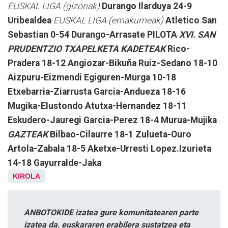
EUSKAL LIGA (gizonak)
Durango Ilarduya 24-9
Uribealdea
EUSKAL LIGA (emakumeak)
Atletico San
Sebastian 0-54 Durango-Arrasate
PILOTA
XVI. SAN
PRUDENTZIO TXAPELKETA
KADETEAK
Rico-
Pradera 18-12 Angiozar-Bikuña
Ruiz-Sedano 18-10
Aizpuru-Eizmendi
Egiguren-Murga 10-18
Etxebarria-Ziarrusta
Garcia-Andueza 18-16
Mugika-Elustondo
Atutxa-Hernandez 18-11
Eskudero-Jauregi
Garcia-Perez 18-4 Murua-Mujika
GAZTEAK
Bilbao-Cilaurre 18-1 Zulueta-Ouro
Artola-Zabala 18-5 Aketxe-Urresti
Lopez.Izurieta
14-18 Gayurralde-Jaka
KIROLA
ANBOTOKIDE izatea gure komunitatearen parte
izatea da, euskararen erabilera sustatzea eta