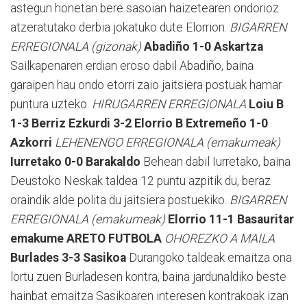
astegun honetan bere sasoian haizetearen ondorioz
atzeratutako derbia jokatuko dute Elorrion.
BIGARREN
ERREGIONALA (gizonak)
Abadiño 1-0 Askartza
Sailkapenaren erdian eroso dabil Abadiño, baina
garaipen hau ondo etorri zaio jaitsiera postuak hamar
puntura uzteko.
HIRUGARREN ERREGIONALA
Loiu B
1-3 Berriz
Ezkurdi 3-2 Elorrio B
Extremeño 1-0
Azkorri
LEHENENGO ERREGIONALA (emakumeak)
Iurretako 0-0 Barakaldo
Behean dabil Iurretako, baina
Deustoko Neskak taldea 12 puntu azpitik du, beraz
oraindik alde polita du jaitsiera postuekiko.
BIGARREN
ERREGIONALA (emakumeak)
Elorrio 11-1 Basauritar
emakume
ARETO FUTBOLA
OHOREZKO A MAILA
Burlades 3-3 Sasikoa
Durangoko taldeak emaitza ona
lortu zuen Burladesen kontra, baina jardunaldiko beste
hainbat emaitza Sasikoaren interesen kontrakoak izan