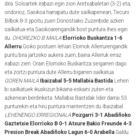
dira. Soloartek irabazi egin zion Aretxabaletari (3-2) eta,
ondorioz, Sasikoa harrapatu dute sailkapenean; Tecuni
Bilbok 8-3 jipoitu zuen Donostiako Zuzenbide azken
sailkatua eta Sasikoarengandik bost puntura ihes egin
du.
OHOREZKO B MAILA
Elorrioko Buskantza 1-6
Allerru
Goiko postuen lehian Elorriok Allerrurengandik
puntu bira jartzeko aukera zuen, baina Allerruk erraz
irabazi zien. Orain Elorrioko Buskantza seigarren dago
eta zortzi puntura dute Allerru bigarren sailkatua.
GOREN MAILA
Ibaizabal 5-5 Mallabia Bastida
Lehen
bi sailkatuek ikuskizun bikaina eskaini zuten eta
azkenean berdinketa. Mallabia Bastidak lider darrai 53
punturekin eta hiru puntura mantentzen du Ibaizabal.
LEHENENGO ERREGIONALA
Pozgarri 3-1 Abadiñoko
Gaztetxie
Elorrioko B 0-1 Atxure Bakio
Freunde 4-3
Presion Break
Abadiñoko Lagun 6-0 Arabella
Galdu