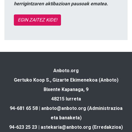
herrigintzaren aktibazioan pausoak ematea.
EGIN ZAITEZ KIDE!
Anboto.org
Gertuko Koop S., Gizarte Ekimenekoa (Anboto)
Bixente Kapanaga, 9
48215 Iurreta
94-681 65 58 |
anboto@anboto.org
(Administrazioa
eta banaketa)
94-623 25 23 |
astekaria@anboto.org
(Erredakzioa)