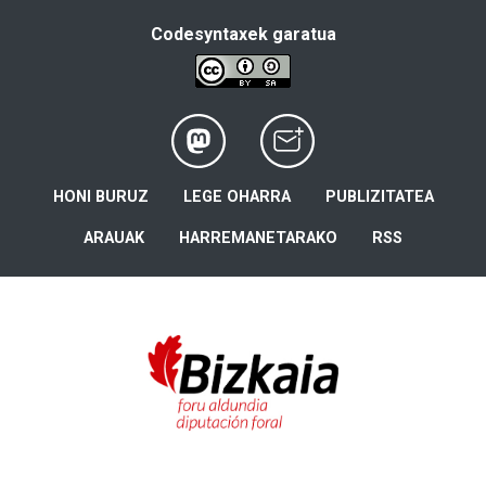
Codesyntaxek garatua
HONI BURUZ
LEGE OHARRA
PUBLIZITATEA
ARAUAK
HARREMANETARAKO
RSS