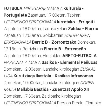
FUTBOLA
HIRUGARREN MAILA
Kulturala -
Portugalete
Zapatuan, 17:00etan, Tabiran
LEHENENGO ERREGIONALA
Iurretako - Errigoiti
Zapatuan, 18:00etan, Larrakozelain
Zaldua - Elorrio
Zapatuan, 17:00etan, Solobarrian
HIRUGARREN
ERREGIONALA
Berriz B - Zorrontzako
Domekan,
12:15ean, Berrizburun
Elorrio B - Extremeño
Zapatuan, 18:00etan, Eleizalden
ARETO-FUTBOLA
NAZIONAL A MAILA
Sasikoa - Elemental Peñucas
Domekan, 12:00etan, Landako kiroldegian
EUSKAL
LIGA
Kurutziaga Ikastola - Kanikas Infracoman
Domekan, 10:00etan, Landako kiroldegian
GOREN
MAILA
Mallabia Bastida - Zuentzat Apolo XII
Domekan, 17:30ean, Zaldibarko kiroldegian
LEHENENGO ERREGIONALA
Presion Break - Elorrioko