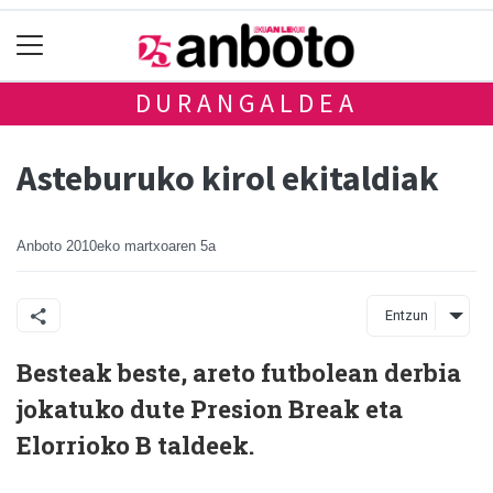
DURANGALDEA
Asteburuko kirol ekitaldiak
Anboto
2010eko martxoaren 5a
Entzun
Besteak beste, areto futbolean derbia
jokatuko dute Presion Break eta
Elorrioko B taldeek.