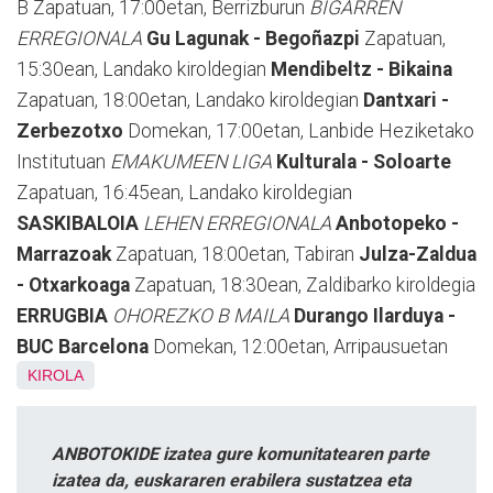
B Zapatuan, 17:00etan, Berrizburun
BIGARREN
ERREGIONALA
Gu Lagunak - Begoñazpi
Zapatuan,
15:30ean, Landako kiroldegian
Mendibeltz - Bikaina
Zapatuan, 18:00etan, Landako kiroldegian
Dantxari -
Zerbezotxo
Domekan, 17:00etan, Lanbide Heziketako
Institutuan
EMAKUMEEN LIGA
Kulturala - Soloarte
Zapatuan, 16:45ean, Landako kiroldegian
SASKIBALOIA
LEHEN ERREGIONALA
Anbotopeko -
Marrazoak
Zapatuan, 18:00etan, Tabiran
Julza-Zaldua
- Otxarkoaga
Zapatuan, 18:30ean, Zaldibarko kiroldegia
ERRUGBIA
OHOREZKO B MAILA
Durango Ilarduya -
BUC Barcelona
Domekan, 12:00etan, Arripausuetan
KIROLA
ANBOTOKIDE izatea gure komunitatearen parte
izatea da, euskararen erabilera sustatzea eta