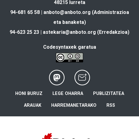
48215 Iurreta
94-681 65 58 |
anboto@anboto.org
(Administrazioa
eta banaketa)
94-623 25 23 |
astekaria@anboto.org
(Erredakzioa)
Codesyntaxek garatua
HONI BURUZ
LEGE OHARRA
PUBLIZITATEA
ARAUAK
HARREMANETARAKO
RSS