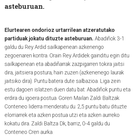
asteburuan.
Elurtearen ondorioz urtarrilean atzeratutako
partiduak jokatu dituzte asteburuan.
Abadiñok 3-1
galdu du Rey Ardid sailkapenean azkenengo
zegoenaren kontra. Orain Rey Ardidek gainditu egin ditu
sailkapenean eta abadiñarrak zazpigarren tokira jaitsi
dira, jaitsiera postura, hain zuzen (azkenenego laurak
jaitsiko dira). Puntu batera dute salbazioa. Liga zein
estu dagoen islatzen duen datu bat: Abadiñok puntu eta
erdira du igoera postua. Goren Mailan Zaldi Baltzak
Conteneo liderra menderatu du. 2,5 puntu batu dituzte
elorriarrek eta azken postua utzi eta azken aurreko
kokatu dira. Zaldi Baltza Dk, barriz, 0-4 galdu du
Conteneo Cren aurka.