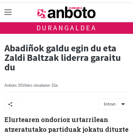
DURANGALDEA
Abadiñok galdu egin du eta
Zaldi Baltzak liderra garaitu
du
Anboto
2010eko otsailaren 15a
Entzun
Elurtearen ondorioz urtarrilean
atzeratutako partiduak jokatu dituzte