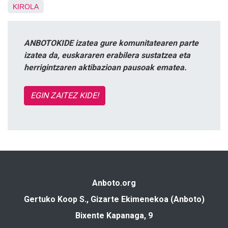
KIROLA
ANBOTOKIDE izatea gure komunitatearen parte
izatea da, euskararen erabilera sustatzea eta
herrigintzaren aktibazioan pausoak ematea.
EGIN ZAITEZ KIDE!
Anboto.org
Gertuko Koop S., Gizarte Ekimenekoa (Anboto)
Bixente Kapanaga, 9